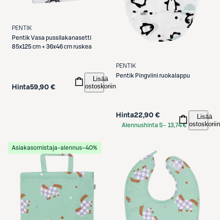
PENTIK
Pentik
Vasa pussilakanasetti
85x125 cm + 36x46 cm ruskea
PENTIK
Pentik
Pingviini ruokalappu
Lisää
ostoskoriin
Hinta
59,90 €
Hinta
22,90 €
Lisää
ostoskoriin
Alennushinta S-
13,74 €
Etukortilla
Asiakasomistaja-alennus
−40%