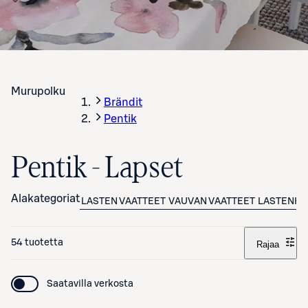
Murupolku
Brändit
Pentik
Pentik - Lapset
Alakategoriat
LASTEN VAATTEET
VAUVAN VAATTEET
LASTENHU
54 tuotetta
Rajaa
Saatavilla verkosta