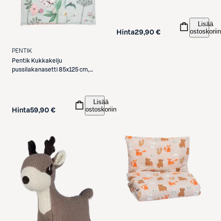
Lisää
ostoskoriin
Hinta
29,90 €
PENTIK
Pentik
Kukkakeiju
pussilakanasetti 85x125 cm,
vaaleanpunainen
Lisää
ostoskoriin
Hinta
59,90 €