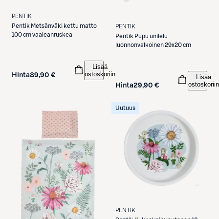
PENTIK
Pentik
Metsänväki kettu matto
PENTIK
100 cm vaaleanruskea
Pentik
Pupu unilelu
luonnonvalkoinen 29x20 cm
Lisää
ostoskoriin
Hinta
89,90 €
Lisää
ostoskoriin
Hinta
29,90 €
Uutuus
PENTIK