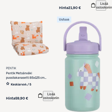
Lisää
ostoskoriin
Hinta
21,90 €
Uutuus
PENTIK
Pentik
Metsänväki
pussilakanasetti 85x125 cm
vaaleanruskea
Keskiarvo
4 / 5
Lisää
ostoskoriin
Hinta
59,90 €