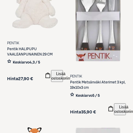
PENTIK
Pentik
HALIPUPU
VAALEANPUNAINEN 29 CM
Keskiarvo
4,3 / 5
Lisää
PENTIK
ostoskoriin
Hinta
27,90 €
Pentik
Metsänväki Aterimet 3 kpl,
19x10x3 cm
Keskiarvo
5 / 5
Lisää
ostoskoriin
Hinta
35,90 €