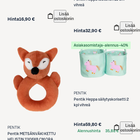
vihreä
Lisää
ostoskoriin
Hinta
16,90 €
Lisää
ostoskoriin
Hinta
32,90 €
Asiakasomistaja-alennus
−40%
PENTIK
Pentik
Heppa säilytyskorisetti 2
kpl vihreä
Hinta
59,80 €
Lisää
PENTIK
ostoskoriin
Alennushinta
35,88 €
Pentik
METSÄNVÄKI KETTU
S-Etukortilla
HELISTIN 11X16X8 CM ORA