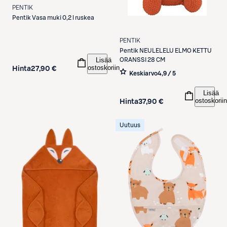
PENTIK
Pentik
Vasa muki 0,2 l ruskea
PENTIK
Pentik
NEULELELU ELMO KETTU
Lisää
ORANSSI 28 CM
ostoskoriin
Hinta
27,90 €
Keskiarvo
4,9 / 5
Lisää
ostoskoriin
Hinta
37,90 €
Uutuus