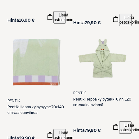
cm oranssi
Lisää
Lisää
ostoskoriin
Hinta
16,90 €
ostoskoriin
Hinta
79,90 €
PENTIK
Pentik
Heppa kylpytakki 6 v n. 120
PENTIK
cm vaaleanvihreä
Pentik
Heppa kylpypyyhe 70x140
cm vaaleanvihreä
Lisää
ostoskoriin
Hinta
79,90 €
Lisää
ostoskoriin
Hinta
39,90 €