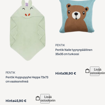
PENTIK
Pentik
Nalle tyynynpäällinen
35x35 cm turkoosi
Lisää
PENTIK
ostoskoriin
Hinta
36,90 €
Pentik
Huppupyyhe Heppa 73x73
cm vaaleanvihreä
Lisää
ostoskoriin
Hinta
45,90 €