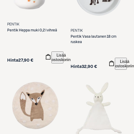
PENTIK
Pentik
Heppa muki 0,2 l vihreä
PENTIK
Pentik
Vasa lautanen 18 cm
ruskea
Lisää
ostoskoriin
Hinta
27,90 €
Lisää
ostoskoriin
Hinta
32,90 €