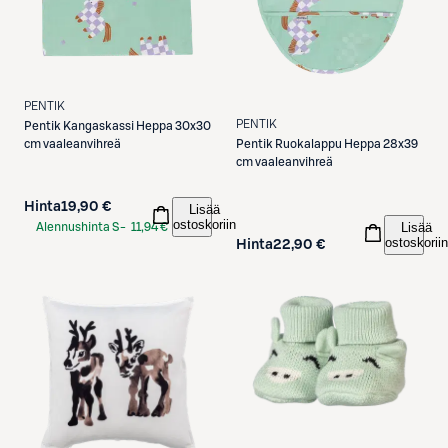
PENTIK
PENTIK
Pentik
Kangaskassi Heppa 30x30
cm vaaleanvihreä
Pentik
Ruokalappu Heppa 28x39
cm vaaleanvihreä
Hinta
19,90 €
Lisää
ostoskoriin
Lisää
Alennushinta S-
11,94 €
ostoskoriin
Hinta
22,90 €
Etukortilla