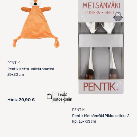
PENTIK
Pentik
Kettu unilelu oranssi
29x20 cm
Lisää
ostoskoriin
Hinta
29,90 €
PENTIK
Pentik
Metsänväki Pikkulusikka 2
kpl, 15x7x3 cm