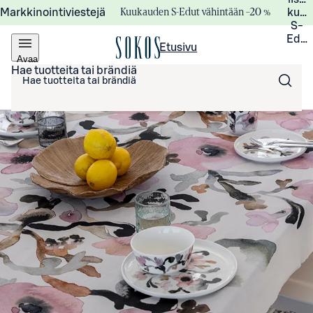
Kuukauden S-Edut vähintään –20 %
Markkinointiviestejä
kuuk
S-
Edui
Etusivu
Avaa
valikko
Hae tuotteita tai brändiä