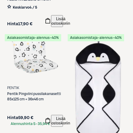
Keskiarvo
4 / 5
Lisää
ostoskoriin
Hinta
17,90 €
Asiakasomistaja-alennus
−40%
Asiakasomistaja-alennus
−40%
PENTIK
Pentik
Pingviini pussilakanasetti
85x125 cm + 36x46 cm
Hinta
59,90 €
Lisää
ostoskoriin
Alennushinta S-
35,94 €
Etukortilla