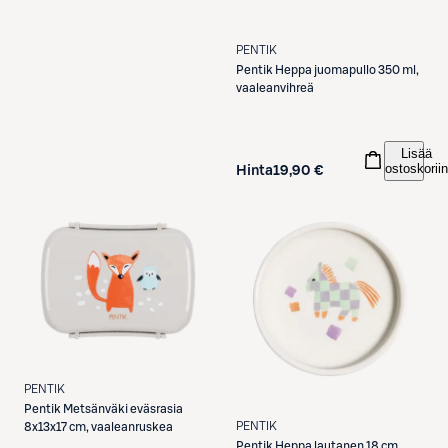
PENTIK
Pentik
Heppa juomapullo 350 ml,
vaaleanvihreä
Lisää
ostoskoriin
Hinta
19,90 €
PENTIK
Pentik
Metsänväki eväsrasia
PENTIK
8x13x17 cm, vaaleanruskea
Pentik
Heppa lautanen 18 cm