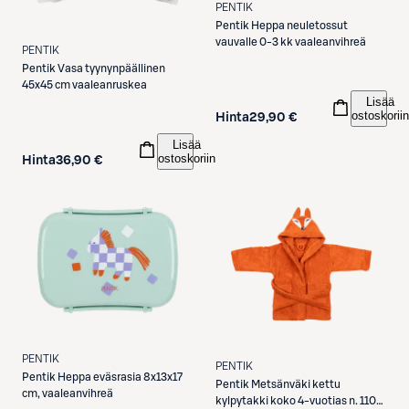
PENTIK
Pentik
Heppa neuletossut
vauvalle 0-3 kk vaaleanvihreä
PENTIK
Pentik
Vasa tyynynpäällinen
45x45 cm vaaleanruskea
Lisää
ostoskoriin
Hinta
29,90 €
Lisää
ostoskoriin
Hinta
36,90 €
PENTIK
PENTIK
Pentik
Heppa eväsrasia 8x13x17
Pentik
Metsänväki kettu
cm, vaaleanvihreä
kylpytakki koko 4-vuotias n. 110