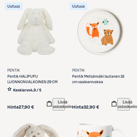
Uutuus
Uutuus
PENTIK
PENTIK
Pentik
HALIPUPU
Pentik
Metsänväki lautanen 18
LUONNONVALKOINEN 29 CM
cm vaaleanruskea
Keskiarvo
4,9 / 5
Lisää
Lisää
ostoskoriin
ostoskoriin
Hinta
27,90 €
Hinta
32,90 €