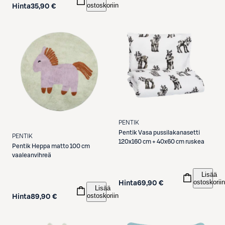
ostoskoriin
Hinta
35,90 €
PENTIK
Pentik
Vasa pussilakanasetti
PENTIK
120x160 cm + 40x60 cm ruskea
Pentik
Heppa matto 100 cm
vaaleanvihreä
Lisää
ostoskoriin
Hinta
69,90 €
Lisää
ostoskoriin
Hinta
89,90 €