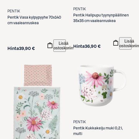
PENTIK
PENTIK
Pentik
Halipupu tyynynpäällinen
Pentik
Vasa kylpypyyhe 70x140
35x35 cm vaaleanruskea
cm vaaleanruskea
Lisää
Lisää
ostoskoriin
Hinta
36,90 €
ostoskoriin
Hinta
39,90 €
PENTIK
Pentik
Kukkakeiju muki 0,2 l,
multi