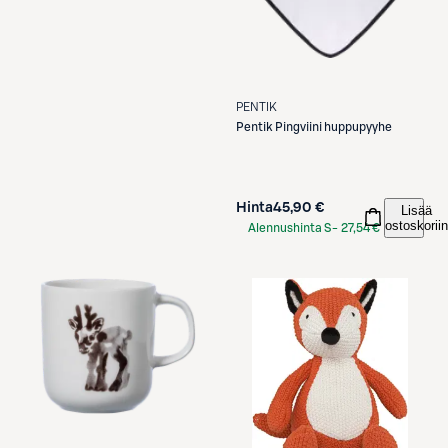
PENTIK
Pentik
Pingviini huppupyyhe
Hinta
45,90 €
Lisää
ostoskoriin
Alennushinta S-
27,54 €
Etukortilla