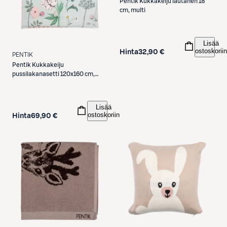
Pentik
Kukkakeiju lautanen 18
cm, multi
Lisää
ostoskoriin
Hinta
32,90 €
PENTIK
Pentik
Kukkakeiju
pussilakanasetti 120x160 cm,
vaaleanpunainen
Lisää
ostoskoriin
Hinta
69,90 €