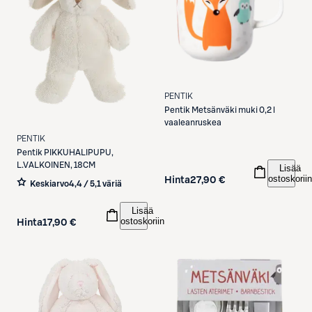
PENTIK
Pentik
Metsänväki muki 0,2 l
vaaleanruskea
PENTIK
Pentik
PIKKUHALIPUPU,
L.VALKOINEN, 18CM
Lisää
ostoskoriin
Hinta
27,90 €
Keskiarvo
4,4 / 5
,
1 väriä
Lisää
ostoskoriin
Hinta
17,90 €