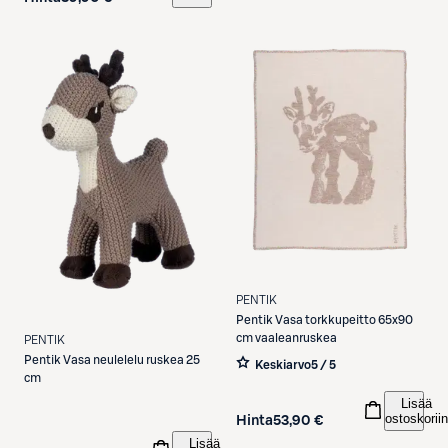
PENTIK
Pentik
Vasa torkkupeitto 65x90
cm vaaleanruskea
PENTIK
Pentik
Vasa neulelelu ruskea 25
Keskiarvo
5 / 5
cm
Lisää
ostoskoriin
Hinta
53,90 €
Lisää