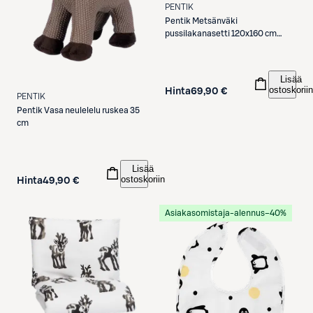
PENTIK
Pentik
Metsänväki
pussilakanasetti 120x160 cm
vaaleanruskea
Lisää
ostoskoriin
Hinta
69,90 €
PENTIK
Pentik
Vasa neulelelu ruskea 35
cm
Lisää
ostoskoriin
Hinta
49,90 €
Asiakasomistaja-alennus
−40%