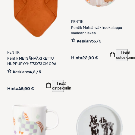
PENTIK
Pentik
Metsänväki ruokalappu
vaaleanruskea
Keskiarvo
5 / 5
Lisää
PENTIK
ostoskoriin
Hinta
22,90 €
Pentik
METSÄNVÄKI KETTU
HUPPUPYYHE 73X73 CM ORA
Keskiarvo
4,8 / 5
Lisää
ostoskoriin
Hinta
45,90 €