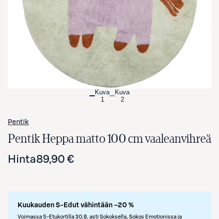
Kuva
Kuva
1
2
Pentik
Pentik Heppa matto 100 cm vaaleanvihreä
Hinta
89,90 €
Kuukauden S-Edut vähintään –20 %
Voimassa S-Etukortilla 30.8. asti Sokoksella, Sokos Emotionissa ja