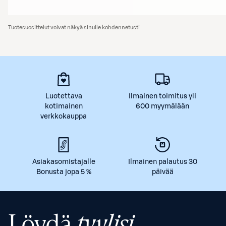
Tuotesuosittelut voivat näkyä sinulle kohdennetusti
Luotettava
Ilmainen toimitus yli
kotimainen
600 myymälään
verkkokauppa
Asiakasomistajalle
Ilmainen palautus 30
Bonusta jopa 5 %
päivää
Löydä
tyylisi.