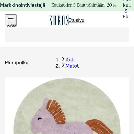
Kuukauden S-Edut vähintään –20 %
Markkinointiviestejä
kuuk
S-
Edui
Etusivu
Avaa
valikko
Koti
Murupolku
Matot
Avaa tuotekuva suurennettuna