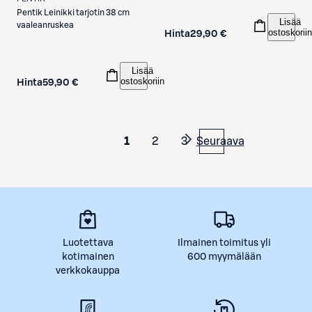
Pentik
Leinikki tarjotin 38 cm
Lisää
vaaleanruskea
ostoskoriin
Hinta
29,90 €
Lisää
ostoskoriin
Hinta
59,90 €
1
2
3
Seuraava
Luotettava
Ilmainen toimitus yli
kotimainen
600 myymälään
verkkokauppa