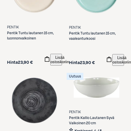
PENTIK
PENTIK
Pentik
Tuntu lautanen 15 cm,
Pentik
Tuntu lautanen 15 cm,
luonnonvalkoinen
vaaleanturkoosi
Lisää
Lisää
ostoskoriin
ostoskoriin
Hinta
23,90 €
Hinta
23,90 €
Uutuus
PENTIK
Pentik
Kallio Lautanen Syvä
Valkoinen 20 cm
Keskiarvo
4,4 / 5