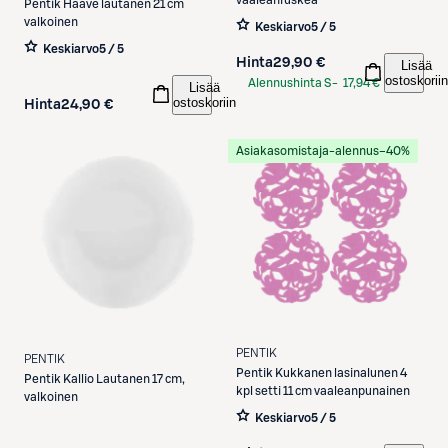
vaaleanruskea
Pentik
Haave lautanen 21 cm
valkoinen
Keskiarvo
5 / 5
Keskiarvo
5 / 5
Hinta
29,90 €
Lisää
ostoskoriin
Alennushinta S-
17,94 €
Lisää
ostoskoriin
Etukortilla
Hinta
24,90 €
Asiakasomistaja-alennus
−40%
PENTIK
PENTIK
Pentik
Kukkanen lasinalunen 4
Pentik
Kallio Lautanen 17 cm,
kpl setti 11 cm vaaleanpunainen
valkoinen
Keskiarvo
5 / 5