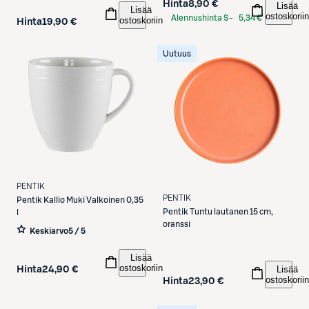
Hinta
8,90 €
Lisää
Lisää
ostoskoriin
Alennushinta S-
5,34 €
ostoskoriin
Hinta
19,90 €
Etukortilla
Uutuus
PENTIK
PENTIK
Pentik
Kallio Muki Valkoinen 0,35
Pentik
Tuntu lautanen 15 cm,
l
oranssi
Keskiarvo
5 / 5
Lisää
ostoskoriin
Lisää
Hinta
24,90 €
ostoskoriin
Hinta
23,90 €