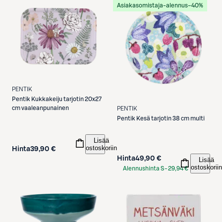
Asiakasomistaja-alennus
−40%
PENTIK
Pentik
Kukkakeiju tarjotin 20x27
cm vaaleanpunainen
PENTIK
Pentik
Kesä tarjotin 38 cm multi
Lisää
ostoskoriin
Hinta
39,90 €
Hinta
49,90 €
Lisää
ostoskoriin
Alennushinta S-
29,94 €
Etukortilla