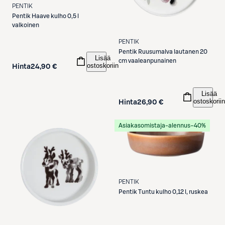
PENTIK
Pentik
Haave kulho 0,5 l
valkoinen
PENTIK
Pentik
Ruusumalva lautanen 20
Lisää
cm vaaleanpunainen
ostoskoriin
Hinta
24,90 €
Lisää
ostoskoriin
Hinta
26,90 €
Asiakasomistaja-alennus
−40%
PENTIK
Pentik
Tuntu kulho 0,12 l, ruskea