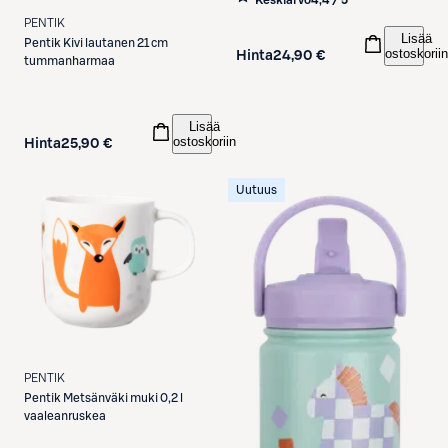
PENTIK
Lisää
Pentik
Kivi lautanen 21 cm
ostoskoriin
Hinta
24,90 €
tummanharmaa
Lisää
ostoskoriin
Hinta
25,90 €
Uutuus
PENTIK
Pentik
Metsänväki muki 0,2 l
vaaleanruskea