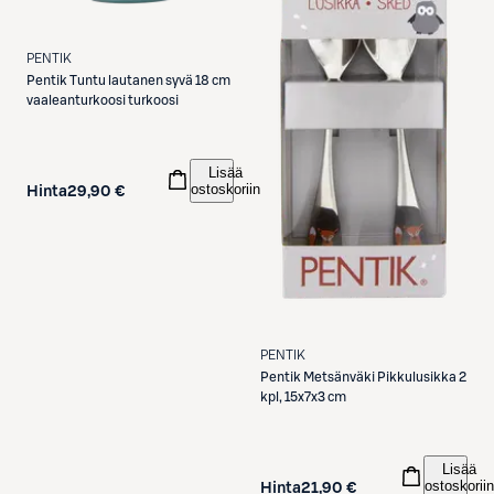
PENTIK
Pentik
Tuntu lautanen syvä 18 cm
vaaleanturkoosi turkoosi
Lisää
ostoskoriin
Hinta
29,90 €
PENTIK
Pentik
Metsänväki Pikkulusikka 2
kpl, 15x7x3 cm
Lisää
ostoskoriin
Hinta
21,90 €