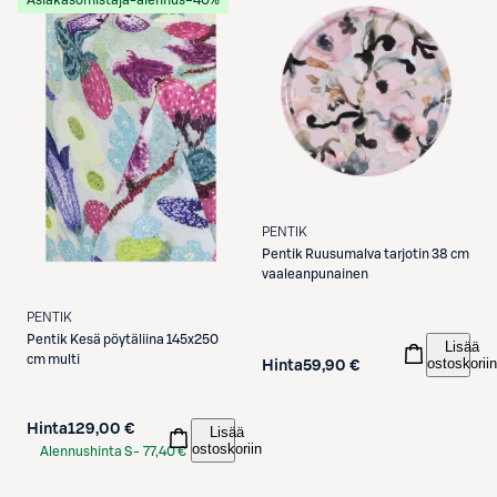
Asiakasomistaja-alennus
−40%
PENTIK
Pentik
Ruusumalva tarjotin 38 cm
vaaleanpunainen
PENTIK
Pentik
Kesä pöytäliina 145x250
Lisää
cm multi
ostoskoriin
Hinta
59,90 €
Hinta
129,00 €
Lisää
ostoskoriin
Alennushinta S-
77,40 €
Etukortilla