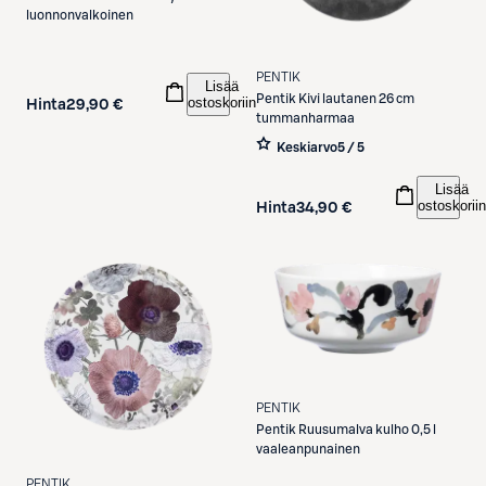
luonnonvalkoinen
PENTIK
Lisää
Pentik
Kivi lautanen 26 cm
ostoskoriin
Hinta
29,90 €
tummanharmaa
Keskiarvo
5 / 5
Lisää
ostoskoriin
Hinta
34,90 €
PENTIK
Pentik
Ruusumalva kulho 0,5 l
vaaleanpunainen
PENTIK