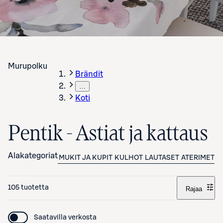
Murupolku
Brändit
…
Koti
Pentik - Astiat ja kattaus
Alakategoriat
MUKIT JA KUPIT
KULHOT
LAUTASET
ATERIMET J
105 tuotetta
Rajaa
Saatavilla verkosta