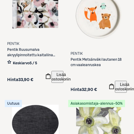
PENTIK
Pentik
Ruusumalva
PENTIK
akryylipinnoitettu kaitaliina
Pentik
Metsänväki lautanen 18
45x160 cm vaaleanpunainen
Keskiarvo
5 / 5
cm vaaleanruskea
Lisää
ostoskoriin
Hinta
33,90 €
Lisää
ostoskoriin
Hinta
32,90 €
Uutuus
Asiakasomistaja-alennus
−50%