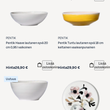
PENTIK
PENTIK
Pentik
Haave lautanen syvä 20
Pentik
Tuntu lautanen syvä 18 cm
cm 0,95 l valkoinen
keltainen vaaleanpunainen
Lisää
Lisää
ostoskoriin
ostoskoriin
Hinta
26,90 €
Hinta
29,90 €
Uutuus