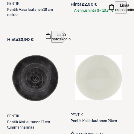
PENTIK
Hinta
22,90 €
Lisää
ostoskoriin
Pentik
Vasa lautanen 18 cm
Alennushinta S-
13,74 €
ruskea
Etukortilla
Lisää
ostoskoriin
Hinta
32,90 €
PENTIK
PENTIK
Pentik
Kallio lautanen 26cm
Pentik
Kivi lautanen 17 cm
tummanharmaa