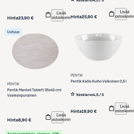
Keskiarvo
4,5 / 5
Lisää
Lisää
ostoskoriin
Hinta
25,90 €
ostoskoriin
Hinta
23,90 €
Uutuus
PENTIK
Pentik
Kallio Kulho Valkoinen 0,5 l
PENTIK
Pentik
Manteli Tablett 35x45 cmi
Keskiarvo
4,5 / 5
Vaaleanpunainen
Lisää
ostoskoriin
Hinta
19,90 €
Lisää
ostoskoriin
Hinta
8,90 €