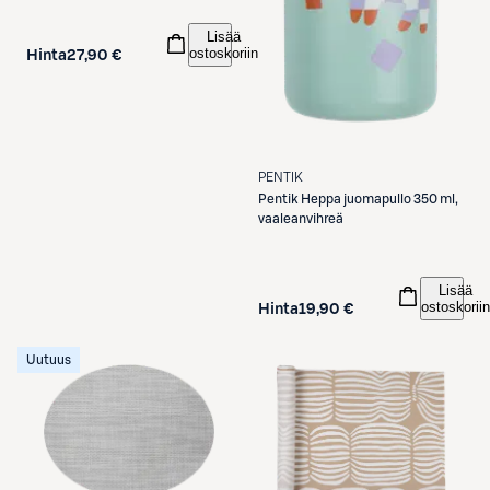
Lisää
ostoskoriin
Hinta
27,90 €
PENTIK
Pentik
Heppa juomapullo 350 ml,
vaaleanvihreä
Lisää
ostoskoriin
Hinta
19,90 €
Uutuus