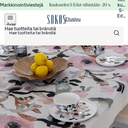
Kuukauden S-Edut vähintään –20 %
Markkinointiviestejä
kuuk
S-
Edui
Etusivu
Avaa
valikko
Hae tuotteita tai brändiä