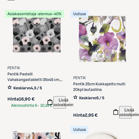
Asiakasomistaja-alennus
−40%
Uutuus
PENTIK
Pentik
Pastelli
PENTIK
Vahakangastabletti 35x45 cm,
Pentik
25cm Kukkapelto multi
vaaleanpunainen
Keskiarvo
4,5 / 5
20kpl lautasliina
Keskiarvo
5 / 5
Hinta
16,90 €
Lisää
ostoskoriin
Alennushinta S-
10,14 €
Lisää
Etukortilla
ostoskoriin
Hinta
2,95 €
Uutuus