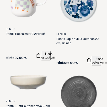
PENTIK
Pentik
Heppa muki 0,2 l vihreä
PENTIK
Pentik
Lapin Kukka lautanen 20
cm, sininen
Lisää
ostoskoriin
Hinta
27,90 €
Lisää
ostoskoriin
Hinta
26,90 €
PENTIK
Pentik
Tuntu lautanen syvä 18 cm