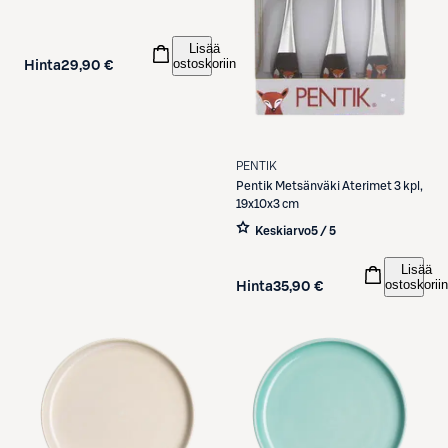
Lisää
ostoskoriin
Hinta
29,90 €
PENTIK
Pentik
Metsänväki Aterimet 3 kpl,
19x10x3 cm
Keskiarvo
5 / 5
Lisää
ostoskoriin
Hinta
35,90 €