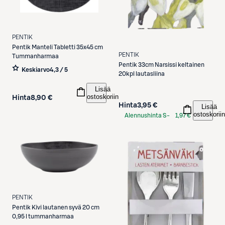
PENTIK
Pentik
Manteli Tabletti 35x45 cm
PENTIK
Tummanharmaa
Pentik
33cm Narsissi keltainen
Keskiarvo
4,3 / 5
20kpl lautasliina
Lisää
ostoskoriin
Hinta
8,90 €
Hinta
3,95 €
Lisää
ostoskoriin
Alennushinta S-
1,97 €
Etukortilla
PENTIK
Pentik
Kivi lautanen syvä 20 cm
0,95 l tummanharmaa