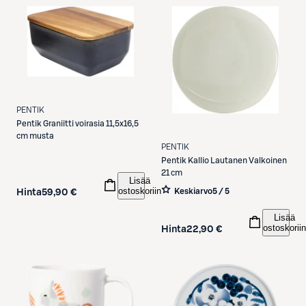
PENTIK
Pentik
Graniitti voirasia 11,5x16,5
cm musta
PENTIK
Pentik
Kallio Lautanen Valkoinen
21 cm
Lisää
ostoskoriin
Keskiarvo
5 / 5
Hinta
59,90 €
Lisää
ostoskoriin
Hinta
22,90 €