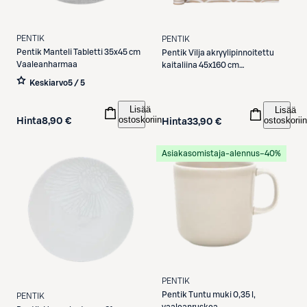
PENTIK
PENTIK
Pentik
Manteli Tabletti 35x45 cm
Pentik
Vilja akryylipinnoitettu
Vaaleanharmaa
kaitaliina 45x160 cm
vaaleanruskea
Keskiarvo
5 / 5
Lisää
Lisää
ostoskoriin
ostoskoriin
Hinta
8,90 €
Hinta
33,90 €
Asiakasomistaja-alennus
−40%
PENTIK
Pentik
Tuntu muki 0,35 l,
PENTIK