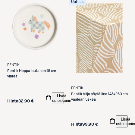
Uutuus
PENTIK
Pentik
Heppa lautanen 18 cm
vihreä
PENTIK
Pentik
Vilja pöytäliina 145x250 cm
Lisää
vaaleanruskea
ostoskoriin
Hinta
32,90 €
Lisää
ostoskoriin
Hinta
99,90 €