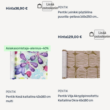
Lisää
PENTIK
ostoskoriin
Hinta
36,90 €
Pentik
Leinikki pöytäliina
puuvilla-pellava 145x250 cm
oranssi
Lisää
ostoskoriin
Hinta
129,00 €
Asiakasomistaja-alennus
−40%
PENTIK
PENTIK
Pentik
Vilja Akryylipinnoitettu
Pentik
Kesä kaitaliina 43x160 cm
Kaitaliina Okra 45x160 cm
multi