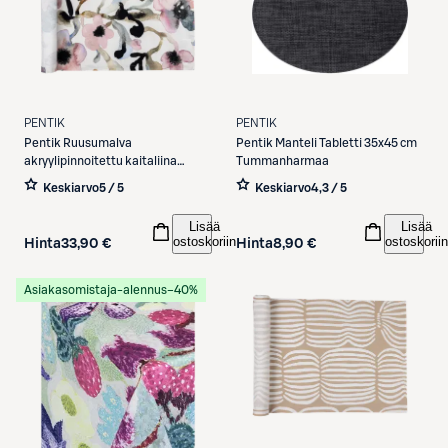
PENTIK
PENTIK
Pentik
Ruusumalva
Pentik
Manteli Tabletti 35x45 cm
akryylipinnoitettu kaitaliina
Tummanharmaa
45x160 cm vaaleanpunainen
Keskiarvo
5 / 5
Keskiarvo
4,3 / 5
Lisää
Lisää
ostoskoriin
ostoskoriin
Hinta
33,90 €
Hinta
8,90 €
Asiakasomistaja-alennus
−40%