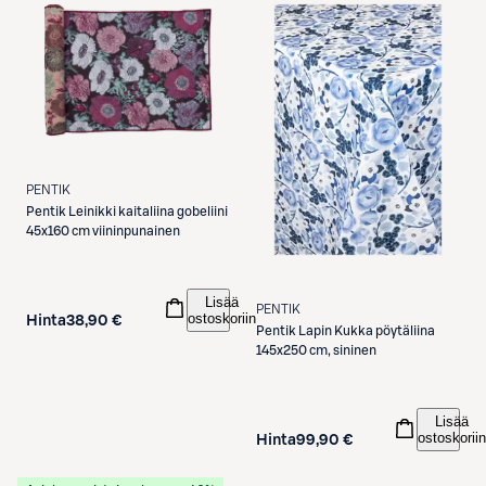
PENTIK
Pentik
Leinikki kaitaliina gobeliini
45x160 cm viininpunainen
Lisää
PENTIK
ostoskoriin
Hinta
38,90 €
Pentik
Lapin Kukka pöytäliina
145x250 cm, sininen
Lisää
ostoskoriin
Hinta
99,90 €