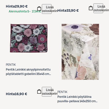
Lisää
Hinta
29,90 €
Lisää
ostoskoriin
ostoskoriin
Hinta
33,90 €
Alennushinta S-
17,94 €
Etukortilla
PENTIK
Pentik
Leinikki akryylipinnoitettu
pöytätabletti gobeliini 35x45 cm
viininpunainen
Lisää
PENTIK
ostoskoriin
Hinta
16,90 €
Pentik
Leinikki pöytäliina
puuvilla-pellava 145x250 cm
vaaleanruskea