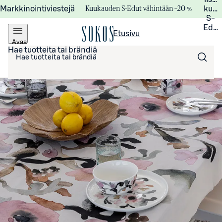
Kuukauden S-Edut vähintään –20 %
Markkinointiviestejä
kuuk
S-
Edui
Etusivu
Avaa
valikko
Hae tuotteita tai brändiä