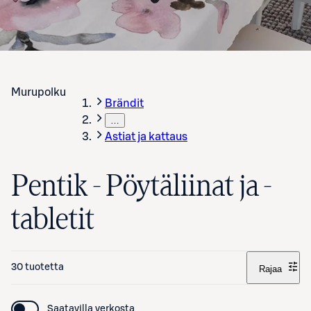
Murupolku
Brändit
…
Astiat ja kattaus
Pentik - Pöytäliinat ja -
tabletit
30 tuotetta
Rajaa
Saatavilla verkosta