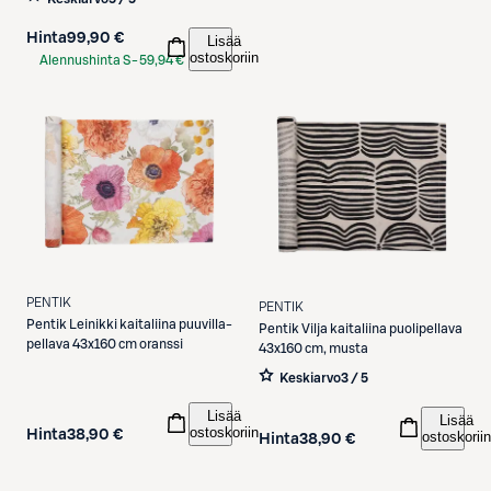
Hinta
99,90 €
Lisää
ostoskoriin
Alennushinta S-
59,94 €
Etukortilla
PENTIK
PENTIK
Pentik
Leinikki kaitaliina puuvilla-
Pentik
Vilja kaitaliina puolipellava
pellava 43x160 cm oranssi
43x160 cm, musta
Keskiarvo
3 / 5
Lisää
Lisää
ostoskoriin
Hinta
38,90 €
ostoskoriin
Hinta
38,90 €