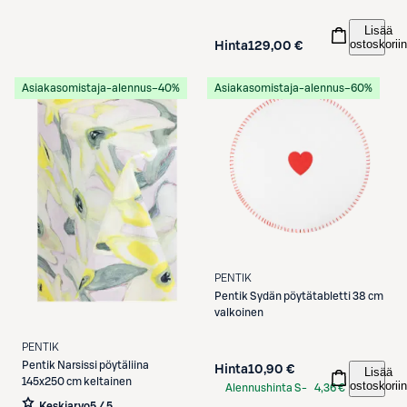
Lisää
ostoskoriin
Hinta
129,00 €
Asiakasomistaja-alennus
−40%
Asiakasomistaja-alennus
−60%
PENTIK
Pentik
Sydän pöytätabletti 38 cm
valkoinen
PENTIK
Pentik
Narsissi pöytäliina
Hinta
10,90 €
Lisää
145x250 cm keltainen
ostoskoriin
Alennushinta S-
4,36 €
Keskiarvo
5 / 5
Etukortilla