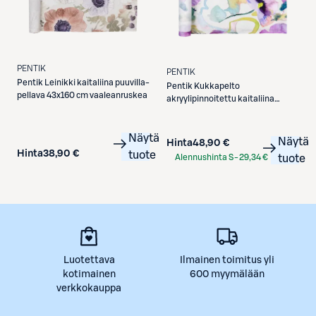
PENTIK
PENTIK
Pentik
Leinikki kaitaliina puuvilla-
Pentik
Kukkapelto
pellava 43x160 cm vaaleanruskea
akryylipinnoitettu kaitaliina
45x220 cm multi
Näytä
Näytä
Hinta
48,90 €
Hinta
38,90 €
tuote
Alennushinta S-
29,34 €
tuote
Etukortilla
Luotettava
Ilmainen toimitus yli
kotimainen
600 myymälään
verkkokauppa