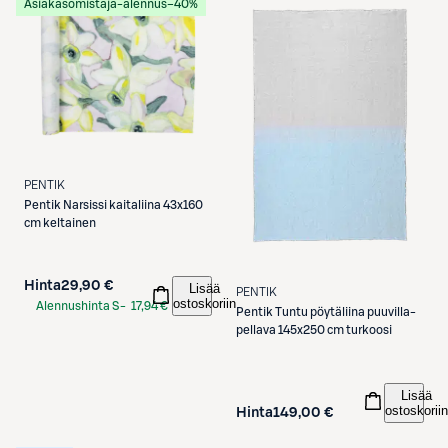
Asiakasomistaja-alennus
−40%
PENTIK
Pentik
Narsissi kaitaliina 43x160
cm keltainen
Hinta
29,90 €
Lisää
PENTIK
ostoskoriin
Alennushinta S-
17,94 €
Pentik
Tuntu pöytäliina puuvilla-
Etukortilla
pellava 145x250 cm turkoosi
Lisää
ostoskoriin
Hinta
149,00 €