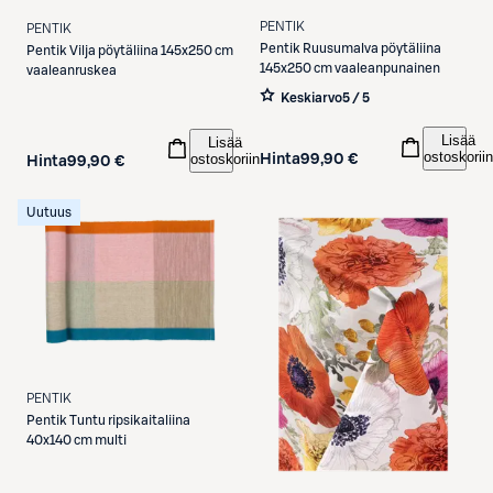
PENTIK
PENTIK
Pentik
Ruusumalva pöytäliina
Pentik
Vilja pöytäliina 145x250 cm
145x250 cm vaaleanpunainen
vaaleanruskea
Keskiarvo
5 / 5
Lisää
Lisää
ostoskoriin
ostoskoriin
Hinta
99,90 €
Hinta
99,90 €
Uutuus
PENTIK
Pentik
Tuntu ripsikaitaliina
40x140 cm multi