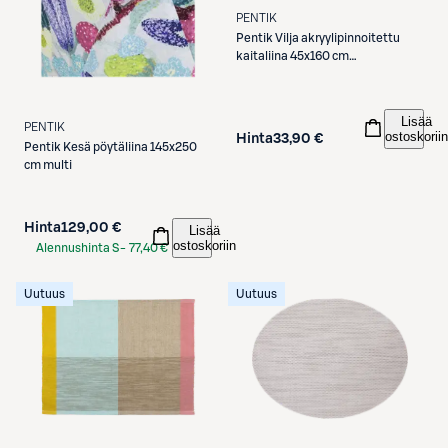
PENTIK
Pentik
Vilja akryylipinnoitettu
kaitaliina 45x160 cm
vaaleanruskea
Lisää
PENTIK
ostoskoriin
Hinta
33,90 €
Pentik
Kesä pöytäliina 145x250
cm multi
Hinta
129,00 €
Lisää
ostoskoriin
Alennushinta S-
77,40 €
Etukortilla
Uutuus
Uutuus