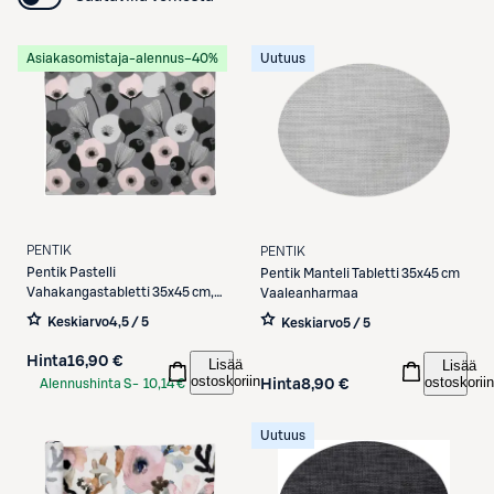
Asiakasomistaja-alennus
−40%
Uutuus
PENTIK
PENTIK
Pentik
Pastelli
Pentik
Manteli Tabletti 35x45 cm
Vahakangastabletti 35x45 cm,
Vaaleanharmaa
vaaleanpunainen
Keskiarvo
4,5 / 5
Keskiarvo
5 / 5
Hinta
16,90 €
Lisää
Lisää
ostoskoriin
ostoskoriin
Hinta
8,90 €
Alennushinta S-
10,14 €
Etukortilla
Uutuus