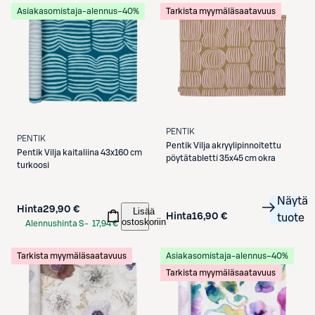
Asiakasomistaja-alennus
−40%
Tarkista myymäläsaatavuus
PENTIK
PENTIK
Pentik
Vilja akryylipinnoitettu
Pentik
Vilja kaitaliina 43x160 cm
pöytätabletti 35x45 cm okra
turkoosi
Näytä
Hinta
29,90 €
Lisää
Hinta
16,90 €
tuote
ostoskoriin
Alennushinta S-
17,94 €
Etukortilla
Tarkista myymäläsaatavuus
Asiakasomistaja-alennus
−40%
Tarkista myymäläsaatavuus