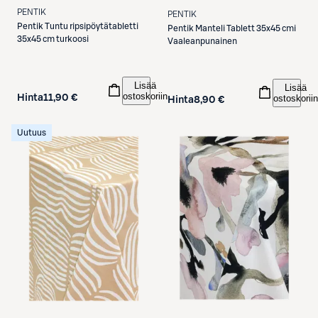
PENTIK
PENTIK
Pentik
Tuntu ripsipöytätabletti
Pentik
Manteli Tablett 35x45 cmi
35x45 cm turkoosi
Vaaleanpunainen
Lisää
Lisää
ostoskoriin
ostoskoriin
Hinta
11,90 €
Hinta
8,90 €
Uutuus