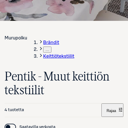
Murupolku
Brändit
…
Keittiötekstiilit
Pentik - Muut keittiön
tekstiilit
4 tuotetta
Rajaa
Saatavilla verkosta