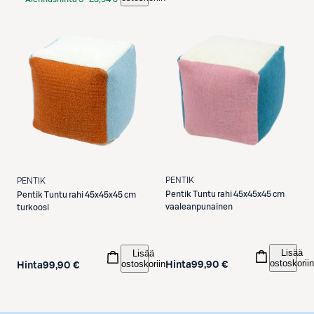
Etukortilla
PENTIK
PENTIK
Pentik
Tuntu rahi 45x45x45 cm
Pentik
Tuntu rahi 45x45x45 cm
vaaleanpunainen
turkoosi
Lisää
Lisää
ostoskoriin
ostoskoriin
Hinta
99,90 €
Hinta
99,90 €