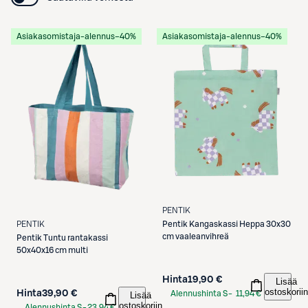
Asiakasomistaja-alennus
−40%
Asiakasomistaja-alennus
−40%
PENTIK
Pentik
Kangaskassi Heppa 30x30
PENTIK
cm vaaleanvihreä
Pentik
Tuntu rantakassi
50x40x16 cm multi
Hinta
19,90 €
Lisää
ostoskoriin
Hinta
39,90 €
Alennushinta S-
11,94 €
Lisää
ostoskoriin
Etukortilla
Alennushinta S-
23,94 €