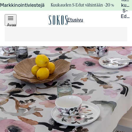
Kuukauden S-Edut vähintään –20 %
Markkinointiviestejä
kuuk
S-
Edui
Etusivu
Avaa
valikko