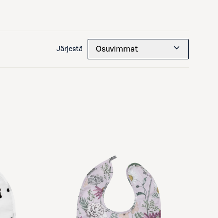
Osuvimmat
Järjestä