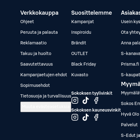
Verkkokauppa
Suosittelemme
Asiaka
Ohjeet
Kampanjat
Usein ky
Peruuta ja palauta
Inspiroidu
Ota yhte
Reklamaatio
Brändit
Anna pal
Takuu ja huolto
OUTLET
S-kanava
Saavutettavuus
Black Friday
Prisma.fi
Kampanjaetujen ehdot
Kuvasto
S-kaupat.
Myymä
Sopimusehdot
Myymälä
Sokoksen tyylivinkit
Tietosuoja ja turvallisuus
Sokos Em
Muuta evästeasetuksia
Sokoksen kauneusvinkit
Hyvä Olo 
Palvelut
S-Edut j