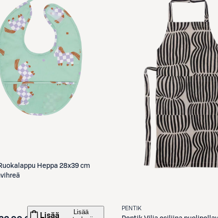
Ruokalappu Heppa 28x39 cm
vihreä
PENTIK
Lisää
Lisää