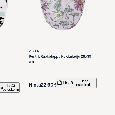
PENTIK
Pentik
Ruokalappu Kukkakeiju 28x39
cm
Lisää
Lisää
Hinta
22,90 €
ostoskoriin
Lisää
ää
ostoskoriin