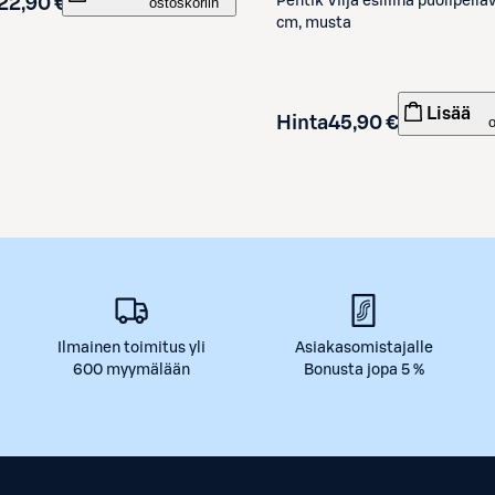
Pentik
Vilja esiliina puolipell
22,90 €
ostoskoriin
cm, musta
Lisää
Hinta
45,90 €
Ilmainen toimitus yli
Asiakasomistajalle
600 myymälään
Bonusta jopa 5 %