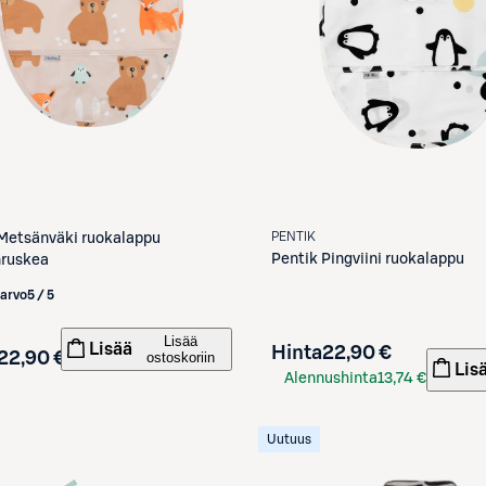
PENTIK
Metsänväki ruokalappu
Pentik
Pingviini ruokalappu
nruskea
iarvo
5 / 5
Lisää
Lisää
Hinta
22,90 €
22,90 €
ostoskoriin
Lis
Alennushinta
13,74 €
S-Etukortilla
Uutuus