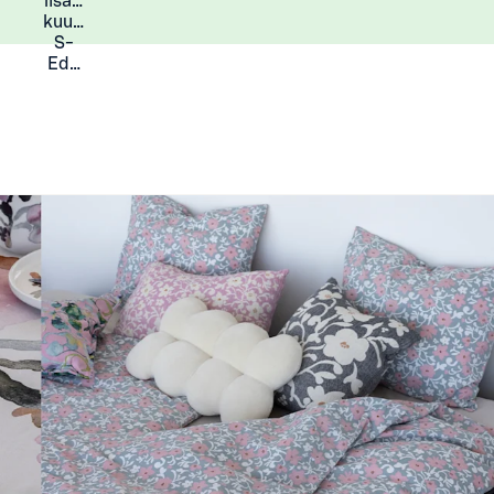
lisää
Lisätietoja
kuukauden
S-
Eduista