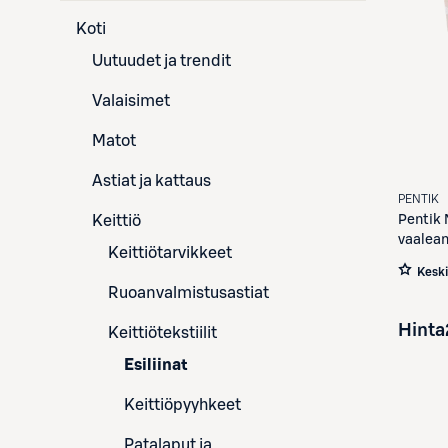
Koti
Uutuudet ja trendit
Valaisimet
Matot
Astiat ja kattaus
PENTIK
Keittiö
Pentik
vaalea
Keittiötarvikkeet
Kesk
Ruoanvalmistusastiat
Hinta
Keittiötekstiilit
Esiliinat
Keittiöpyyhkeet
Patalaput ja