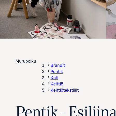
Murupolku
Brändit
Pentik
Koti
Keittiö
Keittiötekstiilit
Pentik - Esiliin