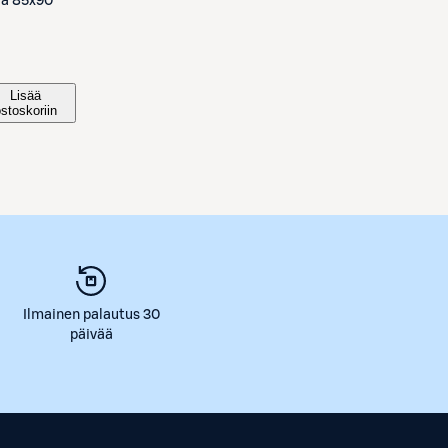
ava 85x90
Lisää
ostoskoriin
Ilmainen palautus 30
päivää