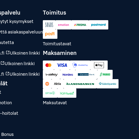
spalvelu
Toimitus
sytyt kysymykset
yttä asiakaspalveluun
autetta
Toimitustavat
Maksaminen
.fi
Ulkoinen linkki
Ulkoinen linkki
fi
Ulkoinen linkki
lät
t
otion
Maksutavat
-hoitolat
a Bonus