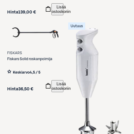
Lisää
ostoskoriin
Hinta
139,00 €
Uutuus
FISKARS
Fiskars
Solid roskanpoimija
Keskiarvo
4,5 / 5
Lisää
ostoskoriin
Hinta
36,50 €