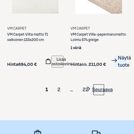
VM CARPET
VM CARPET
VM Carpet
Villa-paperinarumatto
VM Carpet
Viita matto 71
Loimu 574 greige
valkoinen 133x200 cm
1 väriä
Näytä
Lisää
ostoskoriin
Hinta
211,00 €
Hinta
694,00 €
Alk.
tuote
1
2
…
22
Seuraava