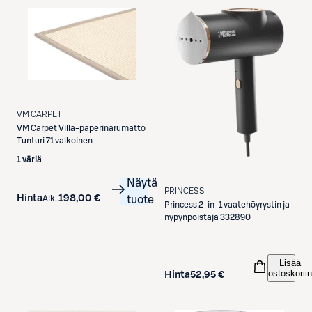
VM CARPET
VM Carpet
Villa-paperinarumatto
Tunturi 71 valkoinen
1 väriä
Näytä
PRINCESS
Hinta
198,00 €
Alk.
tuote
Princess
2-in-1 vaatehöyrystin ja
nypynpoistaja 332890
Lisää
ostoskoriin
Hinta
52,95 €