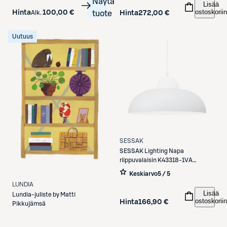
Näytä
Lisää
ostoskoriin
Hinta
100,00 €
Alk.
tuote
Hinta
272,00 €
Uutuus
SESSAK
SESSAK
Lighting Napa
riippuvalaisin K43318-1VA
valkoinen
Keskiarvo
5 / 5
LUNDIA
Lisää
Lundia-juliste by Matti
ostoskoriin
Hinta
166,90 €
Pikkujämsä