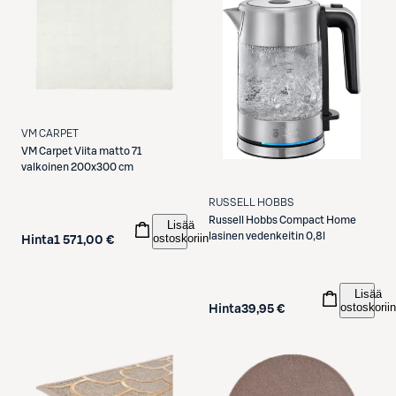
VM CARPET
VM Carpet
Viita matto 71
valkoinen 200x300 cm
RUSSELL HOBBS
Russell Hobbs
Compact Home
Lisää
lasinen vedenkeitin 0,8l
ostoskoriin
Hinta
1 571,00 €
Lisää
ostoskoriin
Hinta
39,95 €