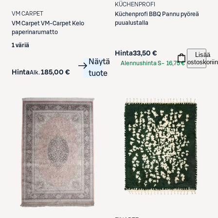
KÜCHENPROFI
VM CARPET
Küchenprofi
BBQ Pannu pyöreä
puualustalla
VM Carpet
VM-Carpet Kelo
paperinarumatto
1 väriä
Hinta
33,50 €
Lisää
Näytä
ostoskoriin
Alennushinta S-
16,75 €
Hinta
185,00 €
Alk.
tuote
Etukortilla