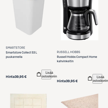
SMARTSTORE
RUSSELL HOBBS
Smartstore
Collect 53 L
Russell Hobbs
Compact Home
puukannella
kahvinkeitin
Lisää
ostoskoriin
Lisää
Hinta
39,95 €
ostoskoriin
Hinta
39,95 €