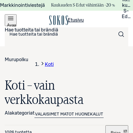
Kuukauden S-Edut vähintään –20 %
Markkinointiviestejä
kuuk
S-
Edui
Etusivu
Avaa
valikko
Hae tuotteita tai brändiä
Murupolku
Koti
Koti – vain
verkkokaupasta
Alakategoriat
VALAISIMET
MATOT
HUONEKALUT
1026 tuotetta
Rajaa