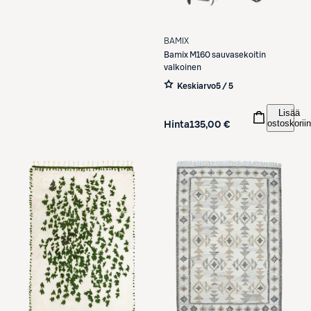
BAMIX
Bamix
M160 sauvasekoitin
valkoinen
Keskiarvo
5 / 5
Lisää
ostoskoriin
Hinta
135,00 €