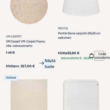
PENTIK
Pentik
Elena varjostin 25x15 cm
VM CARPET
valkoinen
VM Carpet
VM-Carpet Paanu
villa-viskoosimatto
1 väriä
Hinta
33,90 €
Lisää
ostoskoriin
Alennushinta S-
16,95 €
Näytä
Etukortilla
Hinta
317,00 €
Alk.
tuote
Uutuus