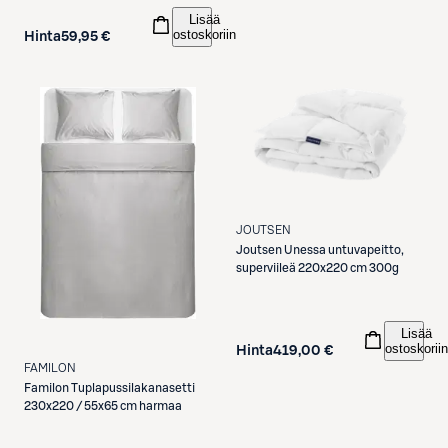
Lisää
ostoskoriin
Hinta
59,95 €
JOUTSEN
Joutsen
Unessa untuvapeitto,
superviileä 220x220 cm 300g
Lisää
ostoskoriin
Hinta
419,00 €
FAMILON
Familon
Tuplapussilakanasetti
230x220 / 55x65 cm harmaa