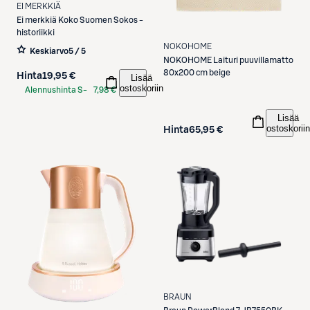
EI MERKKIÄ
Ei merkkiä
Koko Suomen Sokos -
historiikki
NOKOHOME
Keskiarvo
5 / 5
NOKOHOME
Laituri puuvillamatto
80x200 cm beige
Hinta
19,95 €
Lisää
ostoskoriin
Alennushinta S-
7,98 €
Etukortilla
Lisää
ostoskoriin
Hinta
65,95 €
BRAUN