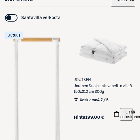
Saatavilla verkosta
Uutuus
JOUTSEN
Joutsen
Suoja untuvapeitto viileä
150x210 cm 300g
Keskiarvo
4,7 / 5
Lisää
ostoskoriin
Hinta
199,00 €