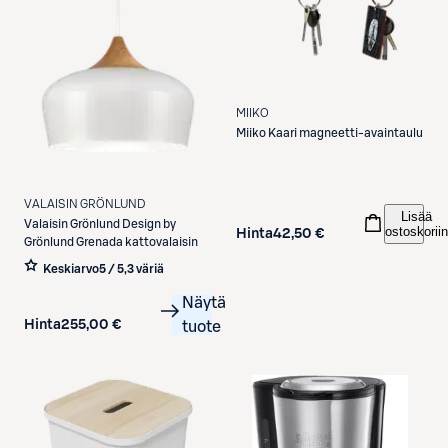
MIIKO
Miiko
Kaari magneetti-avaintaulu
VALAISIN GRÖNLUND
Lisää
Valaisin Grönlund
Design by
ostoskoriin
Hinta
42,50 €
Grönlund Grenada kattovalaisin
Keskiarvo
5 / 5
,
3 väriä
Näytä
Hinta
255,00 €
tuote