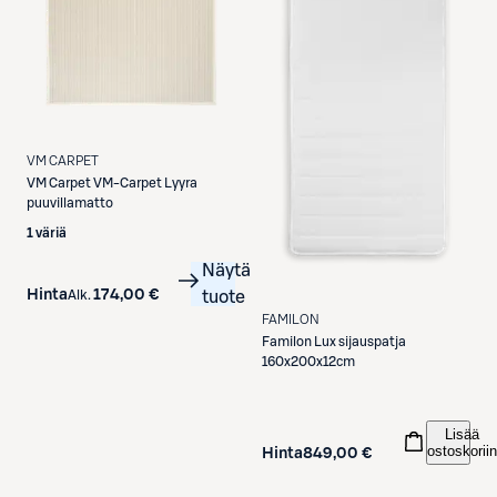
VM CARPET
VM Carpet
VM-Carpet Lyyra
puuvillamatto
1 väriä
Näytä
Hinta
174,00 €
Alk.
tuote
FAMILON
Familon
Lux sijauspatja
160x200x12cm
Lisää
ostoskoriin
Hinta
849,00 €