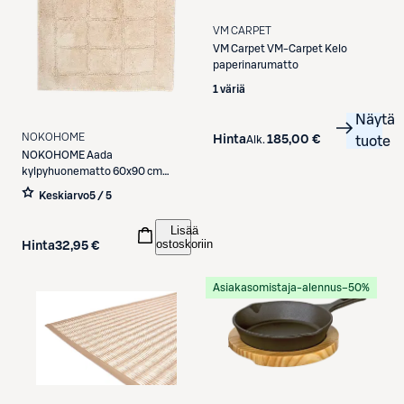
VM CARPET
VM Carpet
VM-Carpet Kelo
paperinarumatto
1 väriä
Näytä
NOKOHOME
Hinta
185,00 €
Alk.
tuote
NOKOHOME
Aada
kylpyhuonematto 60x90 cm
beige
Keskiarvo
5 / 5
Lisää
ostoskoriin
Hinta
32,95 €
Asiakasomistaja-alennus
−50%