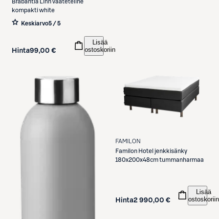
Brabantia
Linn vaateteline
kompakti white
Keskiarvo
5 / 5
Lisää
ostoskoriin
Hinta
99,00 €
FAMILON
Familon
Hotel jenkkisänky
180x200x48cm tummanharmaa
Lisää
ostoskoriin
Hinta
2 990,00 €