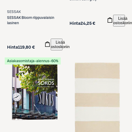
SESSAK
SESSAK
Bloom riippuvalaisin
Lisää
ostoskoriin
lasinen
Hinta
24,25 €
Lisää
ostoskoriin
Hinta
119,80 €
Asiakasomistaja-alennus
−60%