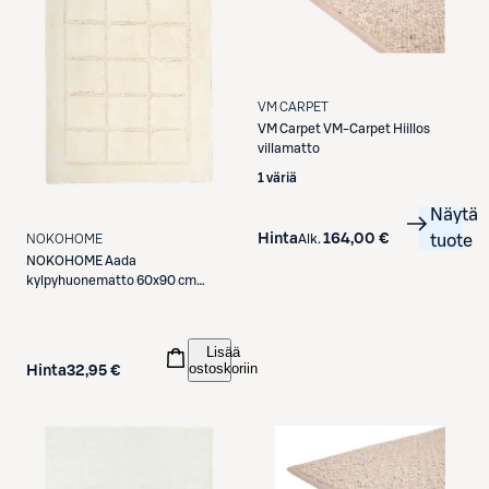
VM CARPET
VM Carpet
VM-Carpet Hiillos
villamatto
1 väriä
Näytä
Hinta
164,00 €
NOKOHOME
Alk.
tuote
NOKOHOME
Aada
kylpyhuonematto 60x90 cm
luonnonvalkoinen
Lisää
ostoskoriin
Hinta
32,95 €