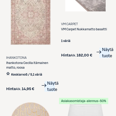
VM CARPET
VM Carpet
Nukkamatto basaltti
1 väriä
Näytä
Hinta
182,00 €
Alk.
tuote
IHANKOTONA
Ihankotona
Cecilia itämainen
matto, roosa
Keskiarvo
5 / 5
,
1 väriä
Näytä
Hinta
14,95 €
Alk.
tuote
Asiakasomistaja-alennus
−50%