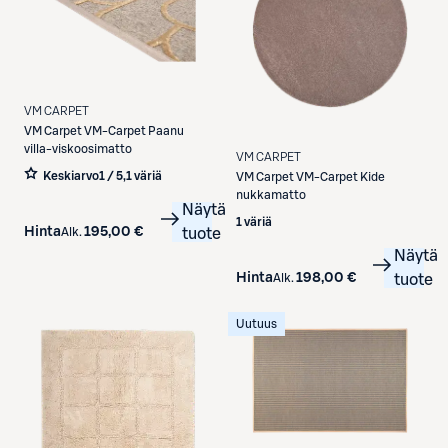
VM CARPET
VM Carpet
VM-Carpet Paanu
villa-viskoosimatto
VM CARPET
Keskiarvo
1 / 5
,
1 väriä
VM Carpet
VM-Carpet Kide
nukkamatto
Näytä
1 väriä
Hinta
195,00 €
Alk.
tuote
Näytä
Hinta
198,00 €
Alk.
tuote
Uutuus