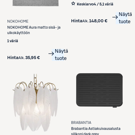
Keskiarvo
4 / 5
,
1 väriä
Näytä
Hinta
148,00 €
Alk.
tuote
NOKOHOME
NOKOHOME
Aura matto sisä- ja
ulkokäyttöön
1 väriä
Näytä
Hinta
35,95 €
Alk.
tuote
BRABANTIA
Brabantia
Astiakuivausalusta
silikoni dark grey