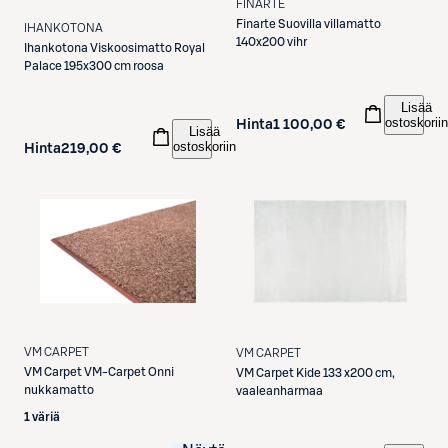
FINARTE
Finarte
Suovilla villamatto
IHANKOTONA
140x200 vihr
Ihankotona
Viskoosimatto Royal
Palace 195x300 cm roosa
Lisää
ostoskoriin
Hinta
1 100,00 €
Lisää
ostoskoriin
Hinta
219,00 €
VM CARPET
VM CARPET
VM Carpet
VM-Carpet Onni
VM Carpet
Kide 133 x200 cm,
nukkamatto
vaaleanharmaa
1 väriä