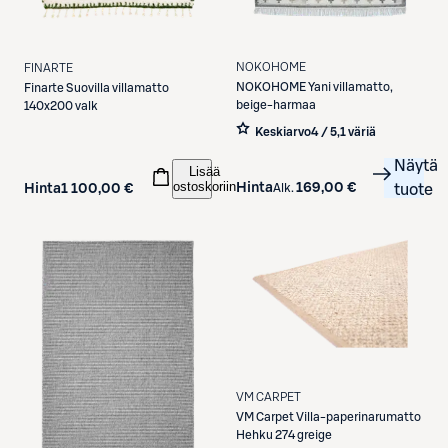
NOKOHOME
FINARTE
NOKOHOME
Yani villamatto,
Finarte
Suovilla villamatto
beige-harmaa
140x200 valk
Keskiarvo
4 / 5
,
1 väriä
Näytä
Lisää
ostoskoriin
Hinta
169,00 €
Alk.
tuote
Hinta
1 100,00 €
VM CARPET
VM Carpet
Villa-paperinarumatto
Hehku 274 greige