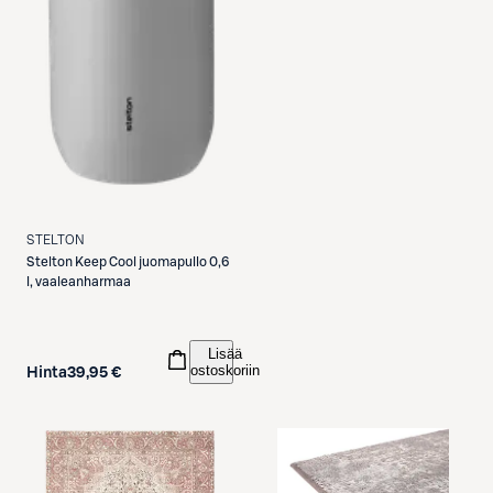
STELTON
Stelton
Keep Cool juomapullo 0,6
l, vaaleanharmaa
Lisää
ostoskoriin
Hinta
39,95 €