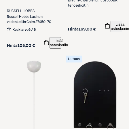
Braun
PowerBlend 7 JB7550BK
tehosekoitin
RUSSELL HOBBS
Russell Hobbs
Lasinen
vedenkeitin Calm 27450-70
Lisää
ostoskoriin
Hinta
169,00 €
Keskiarvo
5 / 5
Lisää
ostoskoriin
Hinta
105,00 €
Uutuus