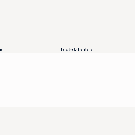
uu
Tuote latautuu