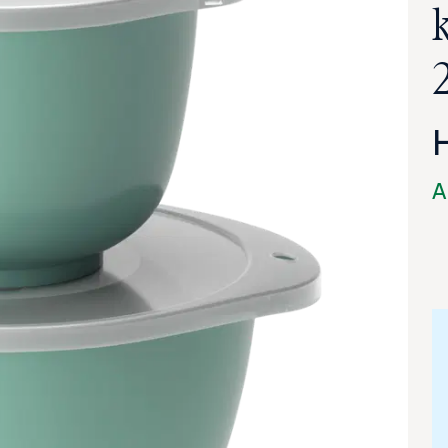
A
va suurennettuna