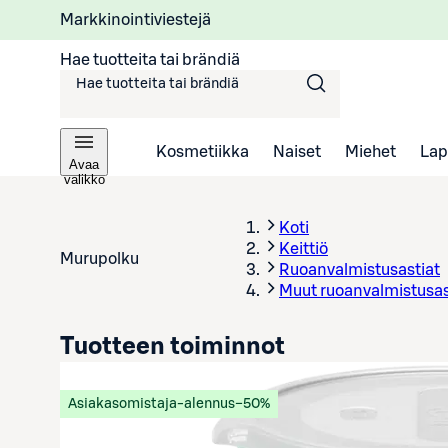
Markkinointiviestejä
Hae tuotteita tai brändiä
Kosmetiikka
Naiset
Miehet
Lap
Avaa
valikko
Koti
Keittiö
Murupolku
Ruoanvalmistusastiat
Muut ruoanvalmistusas
Tuotteen toiminnot
Asiakasomistaja-alennus
−50%