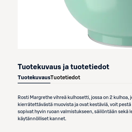
Tuotekuvaus ja tuotetiedot
Tuotekuvaus
Tuotetiedot
Rosti Margrethe vihreä kulhosetti, jossa on 2 kulhoa, jo
kierrätettävästä muovista ja ovat kestäviä, voit pest
sopivat hyvin ruoan valmistukseen, säilöntään sekä 
käytännölliset kannet.