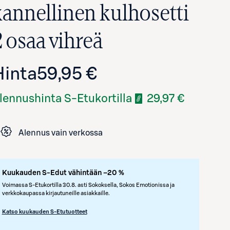
kannellinen kulhosetti
2 osaa vihreä
Hinta
59,95 €
lennushinta S-Etukortilla
29,97 €
Alennus vain verkossa
Kuukauden S-Edut vähintään –20 %
Voimassa S-Etukortilla 30.8. asti Sokoksella, Sokos Emotionissa ja
verkkokaupassa kirjautuneille asiakkaille.
Katso kuukauden S-Etutuotteet