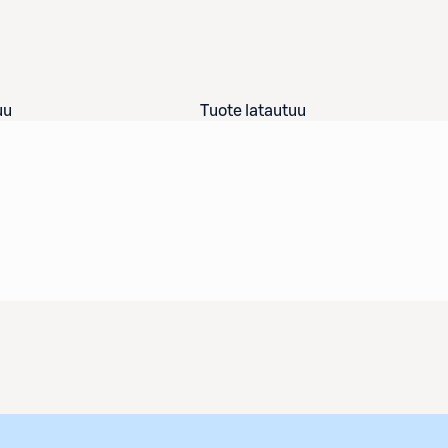
uu
Tuote latautuu