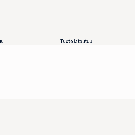
uu
Tuote latautuu