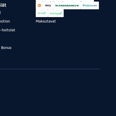
lät
t
otion
Maksutavat
-hoitolat
a Bonus