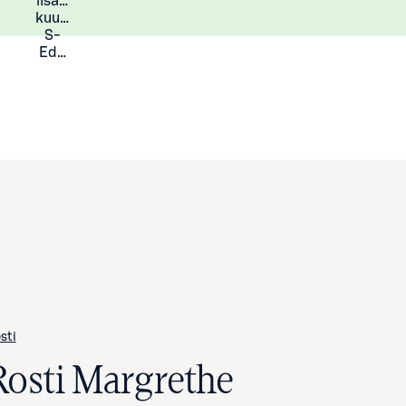
lisää
Lisätietoja
kuukauden
S-
Eduista
sti
Rosti Margrethe