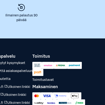
Ilmainen palautus 30
päivää
spalvelu
Toimitus
sytyt kysymykset
yttä asiakaspalveluun
autetta
Toimitustavat
Maksaminen
.fi
Ulkoinen linkki
Ulkoinen linkki
fi
Ulkoinen linkki