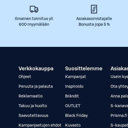
Ilmainen toimitus yli
Asiakasomistajalle
600 myymälään
Bonusta jopa 5 %
Verkkokauppa
Suosittelemme
Asiaka
Ohjeet
Kampanjat
Usein ky
Peruuta ja palauta
Inspiroidu
Ota yhte
Reklamaatio
Brändit
Anna pal
Takuu ja huolto
OUTLET
S-kanava
Saavutettavuus
Black Friday
Prisma.fi
Kampanjaetujen ehdot
Kuvasto
S-kaupat.