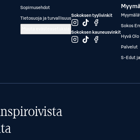
Myymä
Sopimusehdot
Myymälä
Sokoksen tyylivinkit
Tietosuoja ja turvallisuus
Sokos Em
Muuta evästeasetuksia
Sokoksen kauneusvinkit
Hyvä Olo 
Palvelut
S-Edut j
nspiroivista
ta