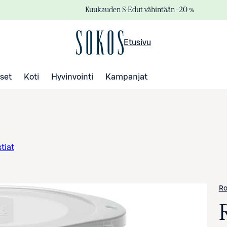
Kuukauden S-Edut vähintään –20 %
Etusivu
set
Koti
Hyvinvointi
Kampanjat
tiat
Ro