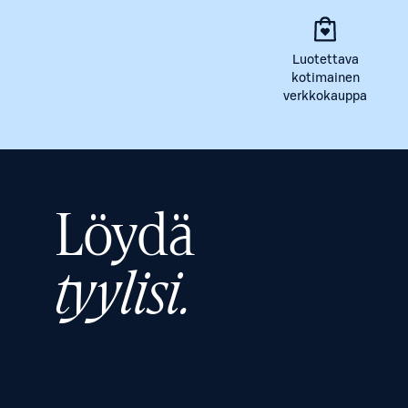
Luotettava
kotimainen
verkkokauppa
Löydä
tyylisi.