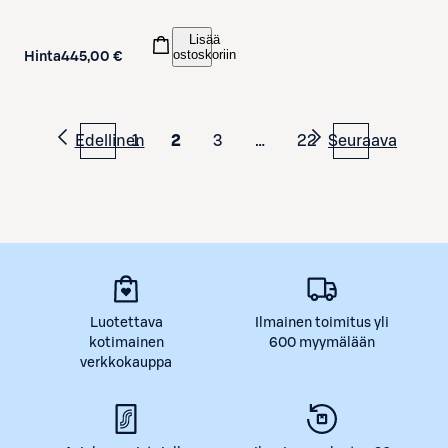
Lisää
ostoskoriin
Hinta
445,00 €
Edellinen
1
2
3
…
22
Seuraava
Luotettava
Ilmainen toimitus yli
kotimainen
600 myymälään
verkkokauppa