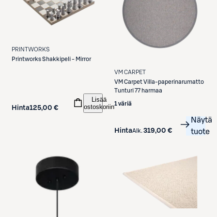
PRINTWORKS
Printworks
Shakkipeli - Mirror
VM CARPET
VM Carpet
Villa-paperinarumatto
Tunturi 77 harmaa
Lisää
1 väriä
ostoskoriin
Hinta
125,00 €
Näytä
Hinta
319,00 €
Alk.
tuote