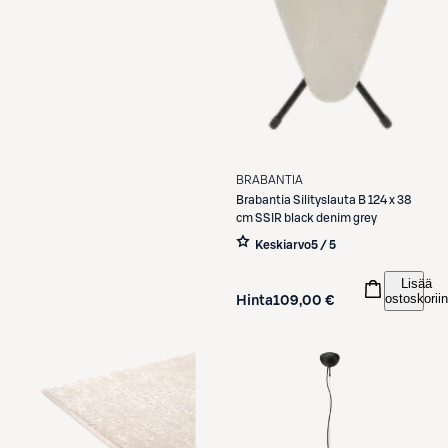
BRABANTIA
Brabantia
Silityslauta B 124 x 38
cm SSIR black denim grey
Keskiarvo
5 / 5
Lisää
ostoskoriin
Hinta
109,00 €