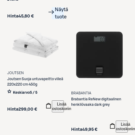
Näytä
Hinta
45,80 €
tuote
JOUTSEN
Joutsen
Suoja untuvapeitto viileä
220x220 cm 450g
Keskiarvo
5 / 5
BRABANTIA
Brabantia
ReNew digitaalinen
Lisää
henkilövaaka dark grey
ostoskoriin
Hinta
299,00 €
Lisää
ostoskoriin
Hinta
49,95 €