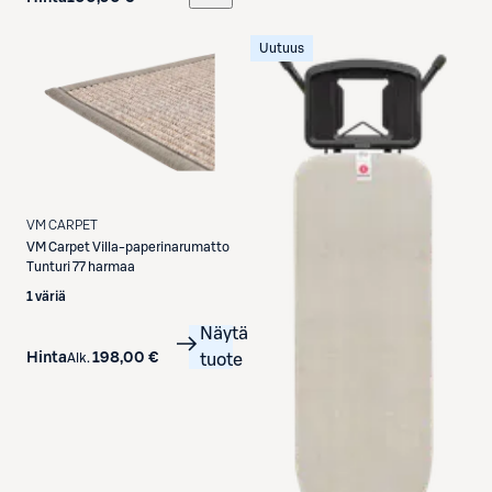
Uutuus
VM CARPET
VM Carpet
Villa-paperinarumatto
Tunturi 77 harmaa
1 väriä
Näytä
Hinta
198,00 €
Alk.
tuote