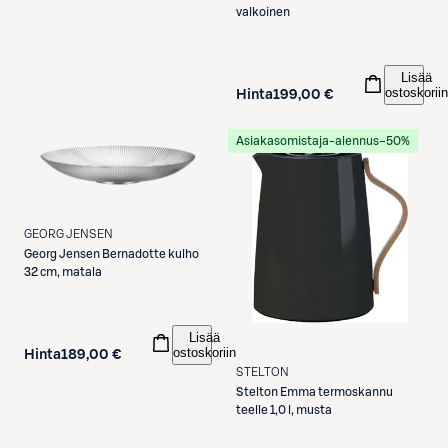
valkoinen
Lisää
ostoskoriin
Hinta
199,00 €
Asiakasomistaja-alennus
−50%
GEORG JENSEN
Georg Jensen
Bernadotte kulho
32 cm, matala
Lisää
ostoskoriin
Hinta
189,00 €
STELTON
Stelton
Emma termoskannu
teelle 1,0 l, musta