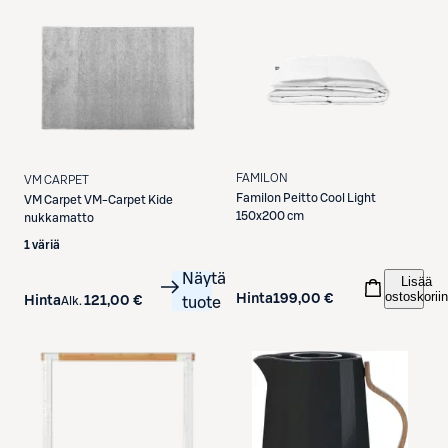
FAMILON
VM CARPET
Familon
Peitto Cool Light
VM Carpet
VM-Carpet Kide
150x200 cm
nukkamatto
1 väriä
Näytä
Lisää
ostoskoriin
Hinta
199,00 €
Hinta
121,00 €
Alk.
tuote