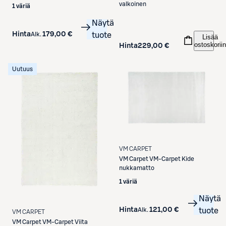
valkoinen
1 väriä
Näytä
Hinta
179,00 €
Alk.
tuote
Lisää
ostoskoriin
Hinta
229,00 €
Uutuus
VM CARPET
VM Carpet
VM-Carpet Kide
nukkamatto
1 väriä
Näytä
Hinta
121,00 €
Alk.
tuote
VM CARPET
VM Carpet
VM-Carpet Viita