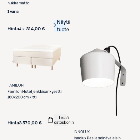
nukkamatto
1 väriä
Näytä
Hinta
314,00 €
Alk.
tuote
FAMILON
Familon
Hotel jenkkisänkysetti
160x200 cm kitti
Lisää
ostoskoriin
Hinta
3 570,00 €
INNOLUX
Innolux
Pasila seinävalaisin