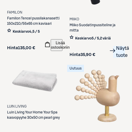
FAMILON
Familon
Tencel pussilakanasetti
MIIKO
150x210/55x65 cm kaviaari
Miiko
Suodatinpussiteline ja
mitta
Keskiarvo
4,5 / 5
Keskiarvo
5 / 5
,
2 väriä
Lisää
ostoskoriin
Hinta
135,00 €
Näytä
Hinta
35,90 €
tuote
Uutuus
LUIN LIVING
Luin Living
Your Home Your Spa
kasvopyyhe 30x50 cm pearl grey