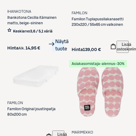
IHANKOTONA
FAMILON
Ihankotona
Cecilia itämainen
Familon
Tuplapussilakanasetti
matto, beige-sininen
230x220 / 55x65 cm valkoinen
Keskiarvo
3,6 / 5
,
1 väriä
Näytä
Lisää
Hinta
14,95 €
Alk.
tuote
ostoskoriin
Hinta
139,00 €
Asiakasomistaja-alennus
−30%
FAMILON
Familon
Original joustinpatja
80x200 cm
MARIMEKKO
Lisää