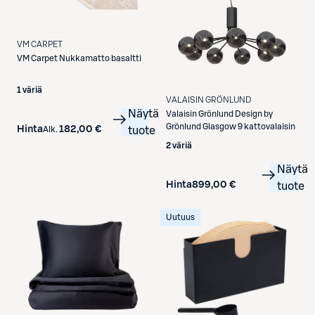
VM CARPET
VM Carpet
Nukkamatto basaltti
1 väriä
VALAISIN GRÖNLUND
Näytä
Valaisin Grönlund
Design by
Grönlund Glasgow 9 kattovalaisin
Hinta
182,00 €
Alk.
tuote
2 väriä
Näytä
Hinta
899,00 €
tuote
Uutuus