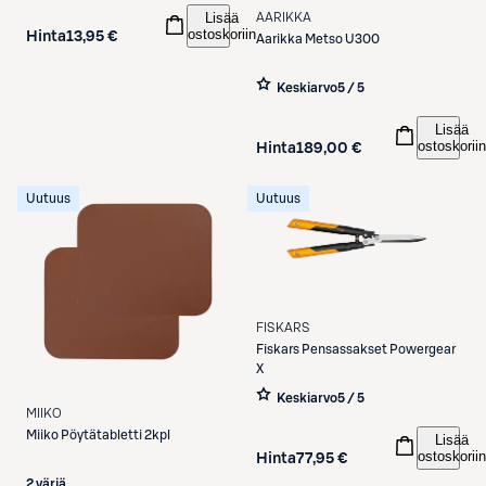
Lisää
AARIKKA
ostoskoriin
Hinta
13,95 €
Aarikka
Metso U300
Keskiarvo
5 / 5
Lisää
ostoskoriin
Hinta
189,00 €
Uutuus
Uutuus
FISKARS
Fiskars
Pensassakset Powergear
X
Keskiarvo
5 / 5
MIIKO
Miiko
Pöytätabletti 2kpl
Lisää
ostoskoriin
Hinta
77,95 €
2 väriä