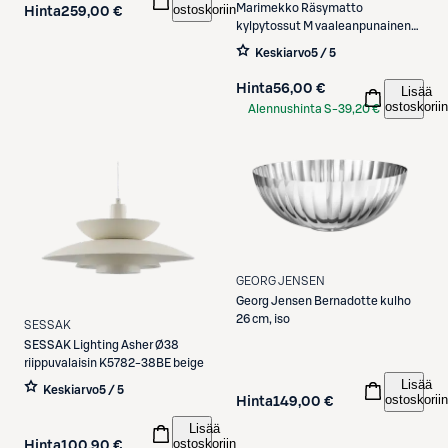
ostoskoriin
Marimekko
Räsymatto
Hinta
259,00 €
kylpytossut M vaaleanpunainen/
valkoinen
Keskiarvo
5 / 5
Hinta
56,00 €
Lisää
ostoskoriin
Alennushinta S-
39,20 €
Etukortilla
GEORG JENSEN
Georg Jensen
Bernadotte kulho
26 cm, iso
SESSAK
SESSAK
Lighting Asher Ø38
riippuvalaisin K5782-38BE beige
Lisää
Keskiarvo
5 / 5
ostoskoriin
Hinta
149,00 €
Lisää
ostoskoriin
Hinta
100,90 €