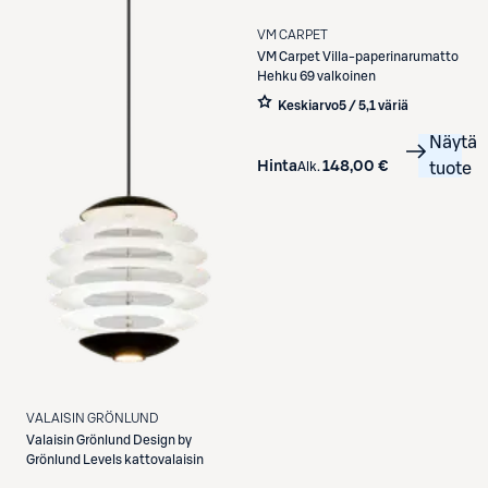
VM CARPET
VM Carpet
Villa-paperinarumatto
Hehku 69 valkoinen
Keskiarvo
5 / 5
,
1 väriä
Näytä
Hinta
148,00 €
Alk.
tuote
VALAISIN GRÖNLUND
Valaisin Grönlund
Design by
Grönlund Levels kattovalaisin