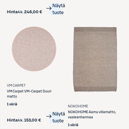
Näytä
Hinta
246,00 €
Alk.
tuote
VM CARPET
VM Carpet
VM-Carpet Duuri
matto
1 väriä
NOKOHOME
NOKOHOME
Aamu villamatto,
Näytä
vaaleanharmaa
Hinta
153,00 €
Alk.
tuote
1 väriä