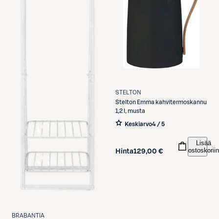
STELTON
Stelton
Emma kahvitermoskannu
1,2 l, musta
Keskiarvo
4 / 5
Lisää
ostoskoriin
Hinta
129,00 €
BRABANTIA