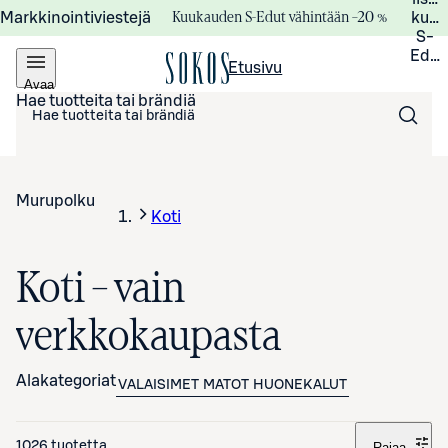
Kuukauden S-Edut vähintään –20 %
Markkinointiviestejä
kuuk
S-
Edui
Etusivu
Avaa
valikko
Hae tuotteita tai brändiä
Murupolku
Koti
Koti – vain
verkkokaupasta
Alakategoriat
VALAISIMET
MATOT
HUONEKALUT
1026 tuotetta
Rajaa