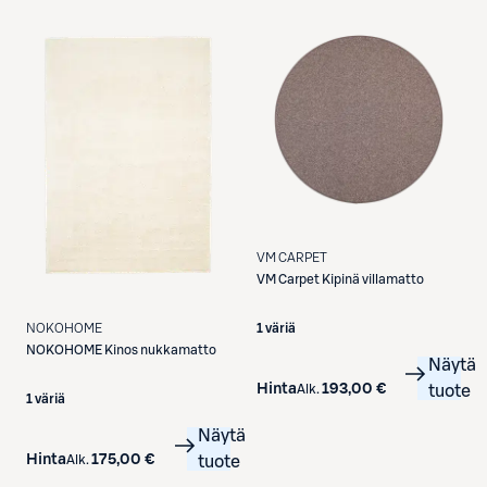
VM CARPET
VM Carpet
Kipinä villamatto
1 väriä
NOKOHOME
NOKOHOME
Kinos nukkamatto
Näytä
Hinta
193,00 €
Alk.
tuote
1 väriä
Näytä
Hinta
175,00 €
Alk.
tuote