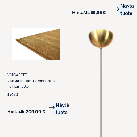
Näytä
Hinta
59,95 €
Alk.
tuote
VM CARPET
VM Carpet
VM-Carpet Satine
nukkamatto
1 väriä
Näytä
Hinta
209,00 €
Alk.
tuote