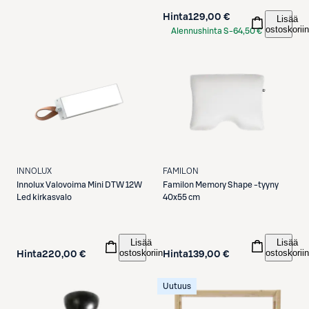
Hinta
129,00 €
Lisää
ostoskoriin
Alennushinta S-
64,50 €
Etukortilla
FAMILON
INNOLUX
Familon
Memory Shape -tyyny
Innolux
Valovoima Mini DTW 12W
40x55 cm
Led kirkasvalo
Lisää
Lisää
ostoskoriin
ostoskoriin
Hinta
139,00 €
Hinta
220,00 €
Uutuus