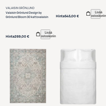
VALAISIN GRÖNLUND
Lisää
Valaisin Grönlund
Design by
ostoskoriin
Hinta
545,00 €
Grönlund Bloom 30 kattovalaisin
Lisää
ostoskoriin
Hinta
269,00 €