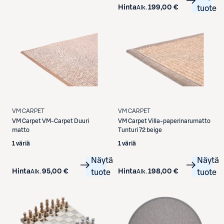
Hinta
199,00 €
Alk.
tuote
VM CARPET
VM CARPET
VM Carpet
VM-Carpet Duuri
VM Carpet
Villa-paperinarumatto
matto
Tunturi 72 beige
1 väriä
1 väriä
Näytä
Näytä
Hinta
95,00 €
Hinta
198,00 €
Alk.
tuote
Alk.
tuote