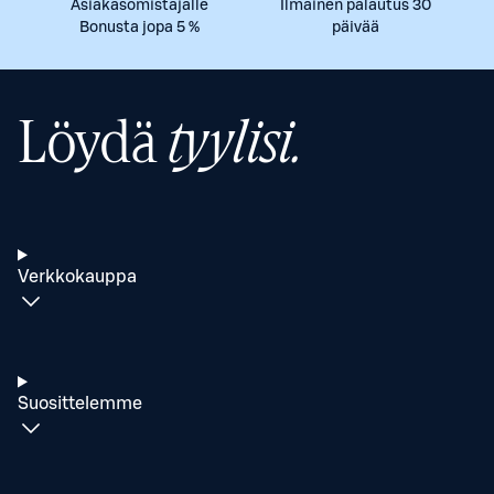
Asiakasomistajalle
Ilmainen palautus 30
Bonusta jopa 5 %
päivää
Löydä
tyylisi.
Verkkokauppa
Suosittelemme