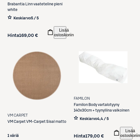
Brabantia
Linn vaateteline pieni
white
Keskiarvo
5 / 5
Lisää
ostoskoriin
Hinta
169,00 €
FAMILON
Familon
Body vartalotyyny
140x30cm + tyynyliina valkoinen
VM CARPET
Keskiarvo
4,4 / 5
VM Carpet
VM-Carpet Sisal matto
Lisää
ostoskoriin
1 väriä
Hinta
179,00 €