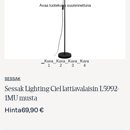
Avaa tuotekuva suurennettuna
Kuva
Kuva
Kuva
Kuva
1
2
3
4
SESSAK
Sessak Lighting Ciel lattiavalaisin L5992-
1MU musta
Hinta
69,90 €