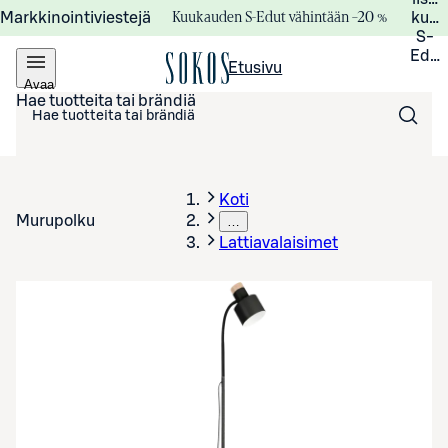
Kuukauden S-Edut vähintään –20 %
Markkinointiviestejä
kuuk
S-
Edui
Etusivu
Avaa
valikko
Hae tuotteita tai brändiä
Koti
Murupolku
…
Lattiavalaisimet