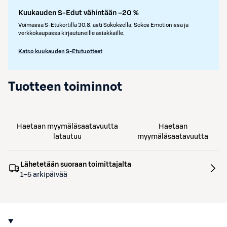
Kuukauden S-Edut vähintään –20 %
Voimassa S-Etukortilla 30.8. asti Sokoksella, Sokos Emotionissa ja
verkkokaupassa kirjautuneille asiakkaille.
Katso kuukauden S-Etutuotteet
Tuotteen toiminnot
Haetaan myymäläsaatavuutta
Haetaan
latautuu
myymäläsaatavuutta
Lähetetään suoraan toimittajalta
1–5 arkipäivää