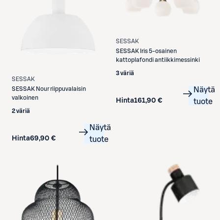
SESSAK
SESSAK
Iris 5-osainen
kattoplafondi antiikkimessinki
3 väriä
SESSAK
Näytä
SESSAK
Nour riippuvalaisin
valkoinen
Hinta
161,90 €
tuote
2 väriä
Näytä
Hinta
69,90 €
tuote