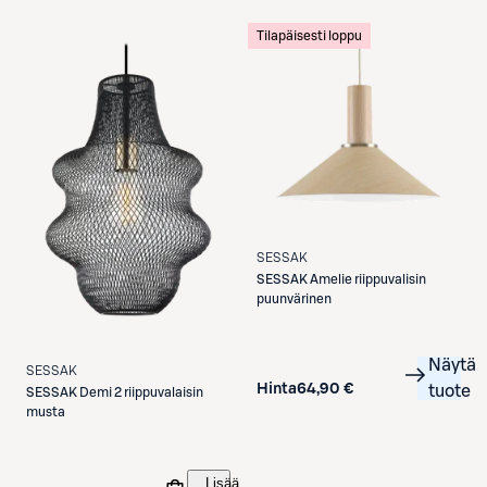
Tilapäisesti loppu
SESSAK
SESSAK
Amelie riippuvalisin
puunvärinen
Näytä
SESSAK
Hinta
64,90 €
tuote
SESSAK
Demi 2 riippuvalaisin
musta
Lisää