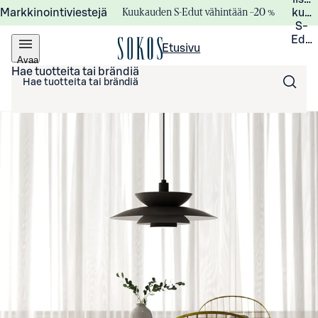
Kuukauden S-Edut vähintään –20 %
Markkinointiviestejä
kuuk
S-
Edui
Etusivu
Avaa
valikko
Hae tuotteita tai brändiä