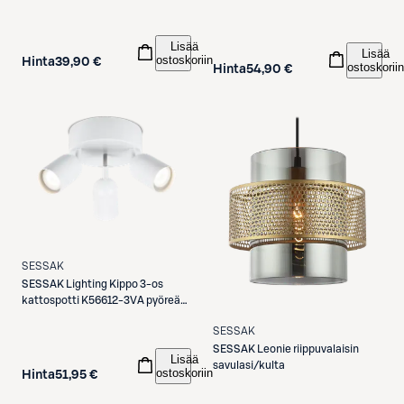
Lisää
Lisää
ostoskoriin
Hinta
39,90 €
ostoskoriin
Hinta
54,90 €
SESSAK
SESSAK
Lighting Kippo 3-os
kattospotti K56612-3VA pyöreä
valkoinen
SESSAK
SESSAK
Leonie riippuvalaisin
Lisää
savulasi/kulta
ostoskoriin
Hinta
51,95 €