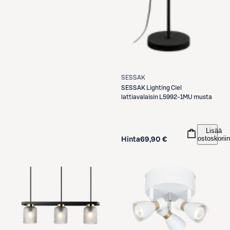
SESSAK
SESSAK
Lighting Ciel
lattiavalaisin L5992-1MU musta
Lisää
ostoskoriin
Hinta
69,90 €