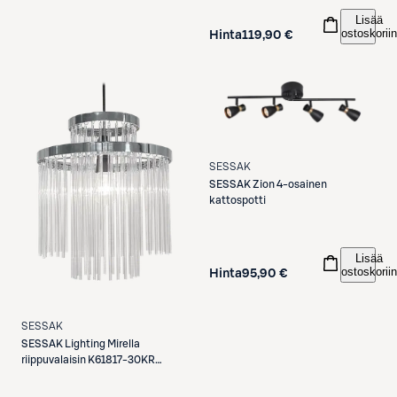
Lisää
ostoskoriin
Hinta
119,90 €
SESSAK
SESSAK
Zion 4-osainen
kattospotti
Lisää
ostoskoriin
Hinta
95,90 €
SESSAK
SESSAK
Lighting Mirella
riippuvalaisin K61817-30KR
kromi/kirkas