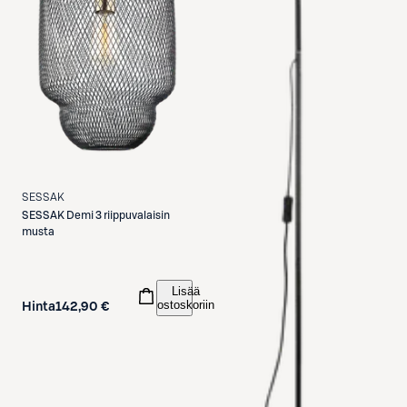
SESSAK
SESSAK
Demi 3 riippuvalaisin
musta
Lisää
ostoskoriin
Hinta
142,90 €