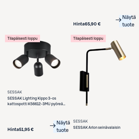
Näytä
Hinta
65,90 €
tuote
Tilapäisesti loppu
Tilapäisesti loppu
SESSAK
SESSAK
Lighting Kippo 3-os
kattospotti K56612-3MU pyöreä
musta
SESSAK
Näytä
SESSAK
Arlon seinävalaisin
Hinta
51,95 €
tuote