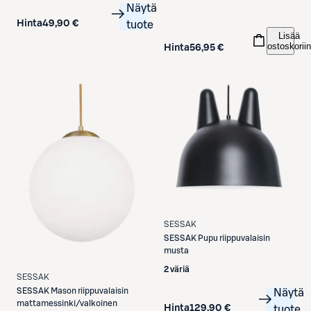
Näytä
Hinta
49,90 €
tuote
Lisää
ostoskoriin
Hinta
56,95 €
SESSAK
SESSAK
Pupu riippuvalaisin
musta
2 väriä
SESSAK
SESSAK
Mason riippuvalaisin
Näytä
mattamessinki/valkoinen
Hinta
129,90 €
tuote