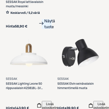
SESSAK
Royal lattiavalaisin
musta/messinki
Keskiarvo
5 / 5
,
2 väriä
Näytä
Hinta
58,90 €
tuote
SESSAK
SESSAK
SESSAK
Lighting Leone 50
SESSAK
Elvin seinävalaisin
riippuvalaisin K23818L-1V
himmentimellä musta
valkoinen
Lisää
Lisää
ostoskoriin
ostoskoriin
Hinta
143,90 €
Hinta
39,90 €