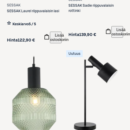
SESSAK
SESSAK
Sadie riippuvalaisin
rottinki
SESSAK
Laurel riippuvalaisin lasi
Keskiarvo
5 / 5
Lisää
ostoskoriin
Hinta
139,90 €
Lisää
ostoskoriin
Hinta
122,90 €
Uutuus