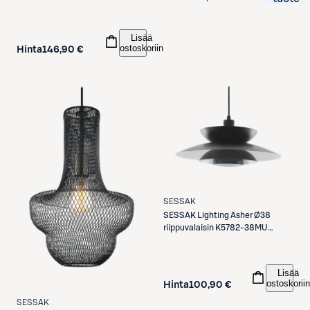
Lisää
ostoskoriin
Hinta
146,90 €
SESSAK
SESSAK
Lighting Asher Ø38
riippuvalaisin K5782-38MU
musta
Lisää
ostoskoriin
Hinta
100,90 €
SESSAK