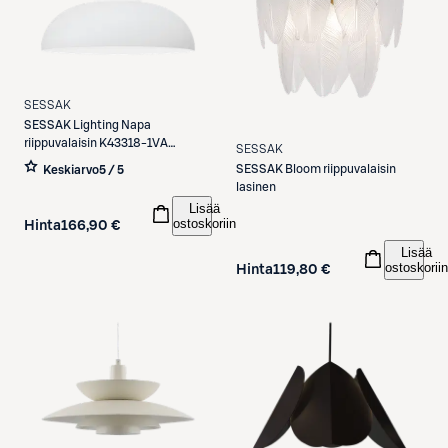
SESSAK
SESSAK
Lighting Napa
riippuvalaisin K43318-1VA
SESSAK
valkoinen
SESSAK
Bloom riippuvalaisin
Keskiarvo
5 / 5
lasinen
Lisää
ostoskoriin
Hinta
166,90 €
Lisää
ostoskoriin
Hinta
119,80 €