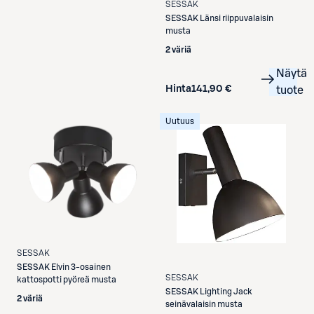
SESSAK
SESSAK
Länsi riippuvalaisin
musta
2 väriä
Näytä
Hinta
141,90 €
tuote
Uutuus
SESSAK
SESSAK
Elvin 3-osainen
SESSAK
kattospotti pyöreä musta
SESSAK
Lighting Jack
2 väriä
seinävalaisin musta