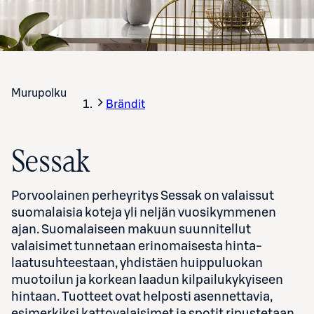
Murupolku
Brändit
Sessak
Porvoolainen perheyritys Sessak on valaissut
suomalaisia koteja yli neljän vuosikymmenen
ajan. Suomalaiseen makuun suunnitellut
valaisimet tunnetaan erinomaisesta hinta-
laatusuhteestaan, yhdistäen huippuluokan
muotoilun ja korkean laadun kilpailukykyiseen
hintaan. Tuotteet ovat helposti asennettavia,
esimerkiksi kattovalaisimet ja spotit ripustetaan