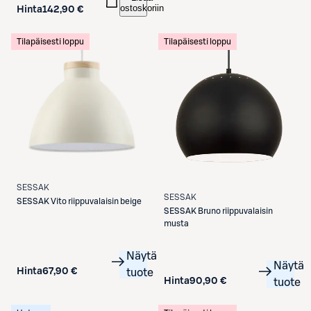
ostoskoriin
Hinta
142,90 €
Tilapäisesti loppu
Tilapäisesti loppu
SESSAK
SESSAK
SESSAK
Vito riippuvalaisin beige
SESSAK
Bruno riippuvalaisin
musta
Näytä
Näytä
Hinta
67,90 €
tuote
Hinta
90,90 €
tuote