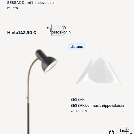
SESSAK
Demi 1 riippuvalaisin
musta
Lisää
ostoskoriin
Hinta
142,90 €
Uutuus
SESSAK
SESSAK
Lehmus L riippuvalaisin
valkoinen
Lisää