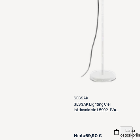
SESSAK
SESSAK
Lighting Ciel
lattiavalaisin L5992-1VA
valkoinen
Lisää
ostoskoriin
Hinta
69,90 €