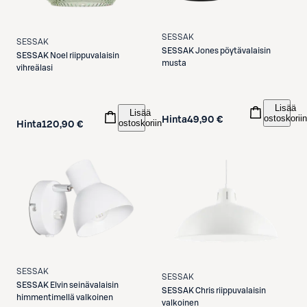
SESSAK
SESSAK
SESSAK
Jones pöytävalaisin
SESSAK
Noel riippuvalaisin
musta
vihreälasi
Lisää
Lisää
ostoskoriin
Hinta
49,90 €
ostoskoriin
Hinta
120,90 €
SESSAK
SESSAK
SESSAK
Elvin seinävalaisin
SESSAK
Chris riippuvalaisin
himmentimellä valkoinen
valkoinen