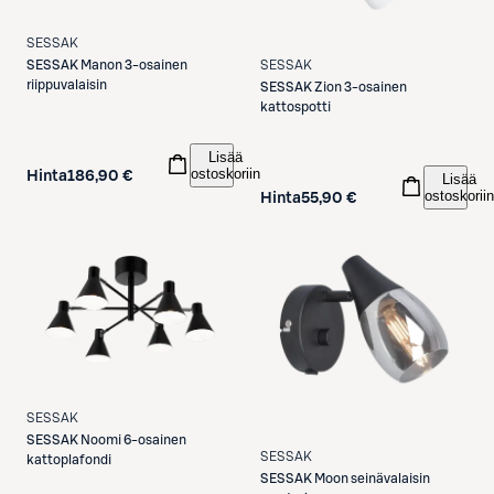
SESSAK
SESSAK
SESSAK
Manon 3-osainen
riippuvalaisin
SESSAK
Zion 3-osainen
kattospotti
Lisää
ostoskoriin
Hinta
186,90 €
Lisää
ostoskoriin
Hinta
55,90 €
SESSAK
SESSAK
Noomi 6-osainen
SESSAK
kattoplafondi
SESSAK
Moon seinävalaisin