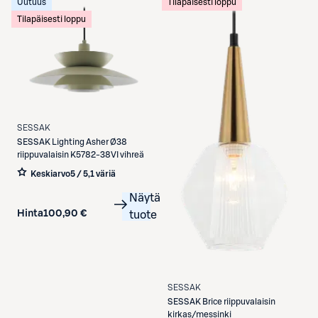
Uutuus
Tilapäisesti loppu
Tilapäisesti loppu
SESSAK
SESSAK
Lighting Asher Ø38
riippuvalaisin K5782-38VI vihreä
Keskiarvo
5 / 5
,
1 väriä
Näytä
Hinta
100,90 €
tuote
SESSAK
SESSAK
Brice riippuvalaisin
kirkas/messinki