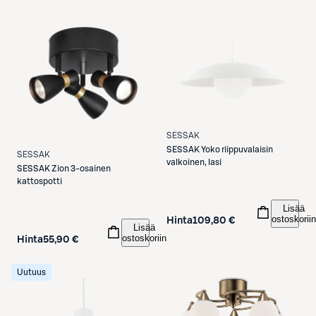
SESSAK
SESSAK
Yoko riippuvalaisin
SESSAK
valkoinen, lasi
SESSAK
Zion 3-osainen
kattospotti
Lisää
ostoskoriin
Hinta
109,80 €
Lisää
ostoskoriin
Hinta
55,90 €
Uutuus