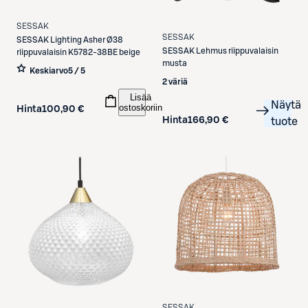
SESSAK
SESSAK
SESSAK
Lighting Asher Ø38
SESSAK
Lehmus riippuvalaisin
riippuvalaisin K5782-38BE beige
musta
Keskiarvo
5 / 5
2 väriä
Lisää
Näytä
ostoskoriin
Hinta
100,90 €
Hinta
166,90 €
tuote
SESSAK