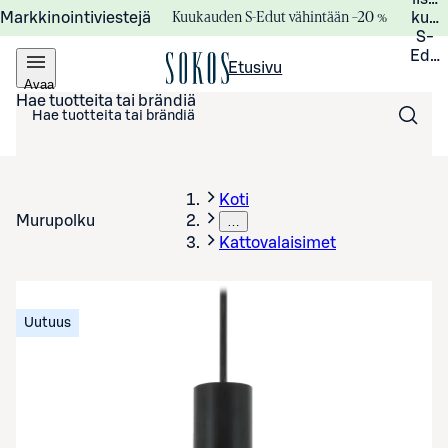
Kuukauden S-Edut vähintään –20 %
Markkinointiviestejä
kuuk
S-
Edui
Etusivu
Avaa
valikko
Hae tuotteita tai brändiä
Koti
Murupolku
…
Kattovalaisimet
Uutuus