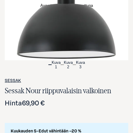
Avaa tuotekuva suurennettuna
Kuva
Kuva
Kuva
1
2
3
SESSAK
Sessak Nour riippuvalaisin valkoinen
Hinta
69,90 €
Kuukauden S-Edut vähintään –20 %