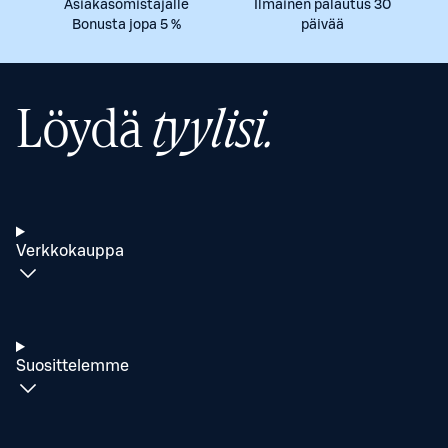
Asiakasomistajalle
Ilmainen palautus 30
Bonusta jopa 5 %
päivää
Löydä
tyylisi.
Verkkokauppa
Suosittelemme