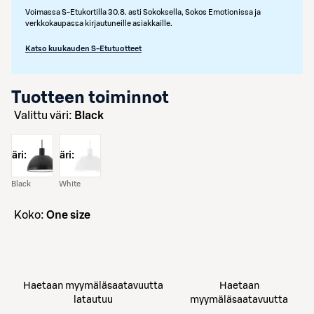
Voimassa S-Etukortilla 30.8. asti Sokoksella, Sokos Emotionissa ja
verkkokaupassa kirjautuneille asiakkaille.
Katso kuukauden S-Etutuotteet
Tuotteen toiminnot
Valittu väri:
Black
väri:
väri:
Black
White
koko:
One size
Haetaan myymäläsaatavuutta
Haetaan
latautuu
myymäläsaatavuutta