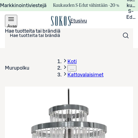
Kuukauden S-Edut vähintään –20 %
Markkinointiviestejä
kuuk
S-
Edui
Etusivu
Avaa
valikko
Hae tuotteita tai brändiä
Koti
Murupolku
…
Kattovalaisimet