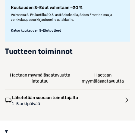
Kuukauden S-Edut vähintään –20 %
Voimassa S-Etukortilla 30.8. asti Sokoksella, Sokos Emotionissa ja
verkkokaupassa kirjautuneille asiakkaille.
Katso kuukauden S-Etutuotteet
Tuotteen toiminnot
Haetaan myymäläsaatavuutta
Haetaan
latautuu
myymäläsaatavuutta
Lähetetään suoraan toimittajalta
1–5 arkipäivää