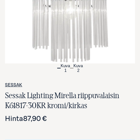
Avaa tuotekuva suurennettuna
Kuva
Kuva
1
2
SESSAK
Sessak Lighting Mirella riippuvalaisin
K61817-30KR kromi/kirkas
Hinta
87,90 €