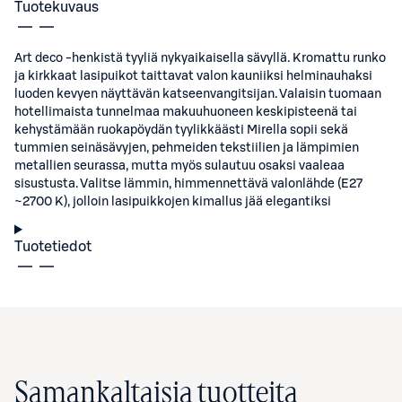
Tuotekuvaus
Art deco -henkistä tyyliä nykyaikaisella sävyllä. Kromattu runko
ja kirkkaat lasipuikot taittavat valon kauniiksi helminauhaksi
luoden kevyen näyttävän katseenvangitsijan. Valaisin tuomaan
hotellimaista tunnelmaa makuuhuoneen keskipisteenä tai
kehystämään ruokapöydän tyylikkäästi Mirella sopii sekä
tummien seinäsävyjen, pehmeiden tekstiilien ja lämpimien
metallien seurassa, mutta myös sulautuu osaksi vaaleaa
sisustusta. Valitse lämmin, himmennettävä valonlähde (E27
~2700 K), jolloin lasipuikkojen kimallus jää elegantiksi
Tuotetiedot
Samankaltaisia tuotteita