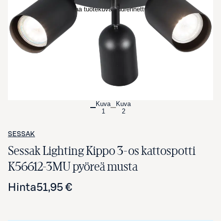
Avaa tuotekuva suurennettuna
Kuva
Kuva
1
2
SESSAK
Sessak Lighting Kippo 3-os kattospotti
K56612-3MU pyöreä musta
Hinta
51,95 €