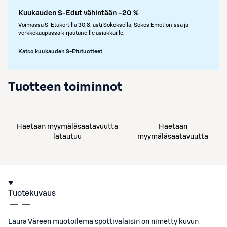
Kuukauden S-Edut vähintään –20 %
Voimassa S-Etukortilla 30.8. asti Sokoksella, Sokos Emotionissa ja
verkkokaupassa kirjautuneille asiakkaille.
Katso kuukauden S-Etutuotteet
Tuotteen toiminnot
Haetaan myymäläsaatavuutta
Haetaan
latautuu
myymäläsaatavuutta
Tuotekuvaus
Laura Väreen muotoilema spottivalaisin on nimetty kuvun