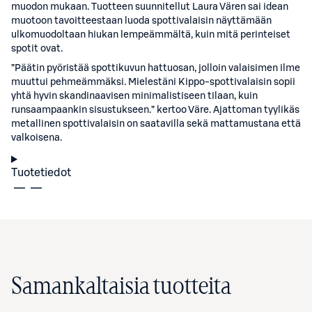
muodon mukaan. Tuotteen suunnitellut Laura Vären sai idean
muotoon tavoitteestaan luoda spottivalaisin näyttämään
ulkomuodoltaan hiukan lempeämmältä, kuin mitä perinteiset
spotit ovat.
”Päätin pyöristää spottikuvun hattuosan, jolloin valaisimen ilme
muuttui pehmeämmäksi. Mielestäni Kippo-spottivalaisin sopii
yhtä hyvin skandinaavisen minimalistiseen tilaan, kuin
runsaampaankin sisustukseen.” kertoo Väre. Ajattoman tyylikäs
metallinen spottivalaisin on saatavilla sekä mattamustana että
valkoisena.
Tuotetiedot
Samankaltaisia tuotteita