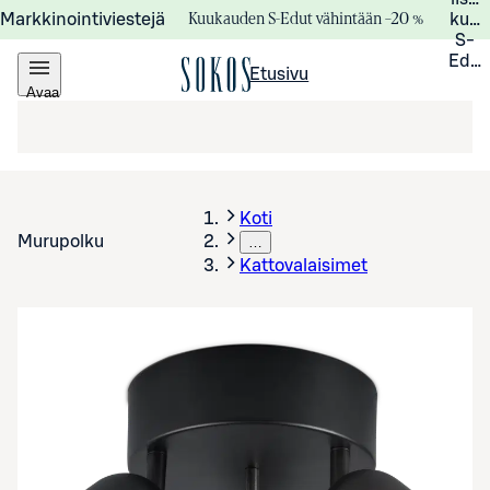
Kuukauden S-Edut vähintään –20 %
Markkinointiviestejä
kuuk
S-
Edui
Etusivu
Avaa
valikko
Koti
Murupolku
…
Kattovalaisimet