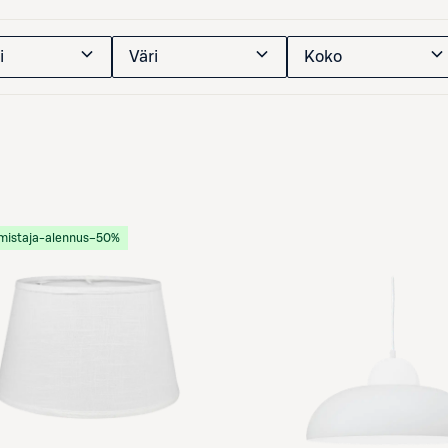
i
Väri
Koko
mistaja-alennus
−50%