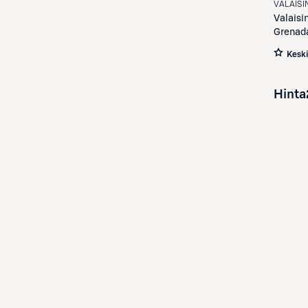
VALAISI
Valaisi
Grenada
Kesk
Hinta