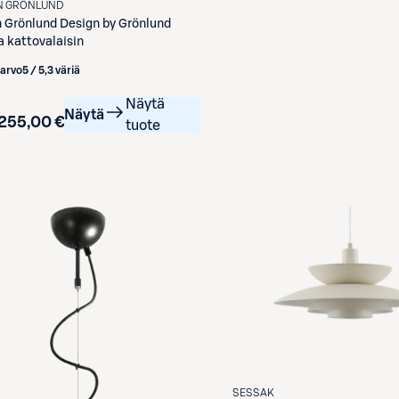
N GRÖNLUND
n Grönlund
Design by Grönlund
 kattovalaisin
iarvo
5 / 5
,
3 väriä
Näytä
Näytä
255,00 €
tuote
SESSAK