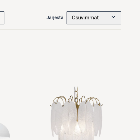
Osuvimmat
Järjestä