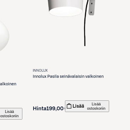
INNOLUX
Innolux
Pasila seinävalaisin valkoinen
valkoinen
Lisää
Lisää
Hinta
199,00 €
ostoskoriin
Lisää
ostoskoriin