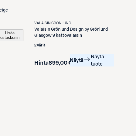
eige
VALAISIN GRÖNLUND
Valaisin Grönlund
Design by Grönlund
Lisää
Glasgow 9 kattovalaisin
ostoskoriin
2 väriä
Näytä
Näytä
Hinta
899,00 €
tuote