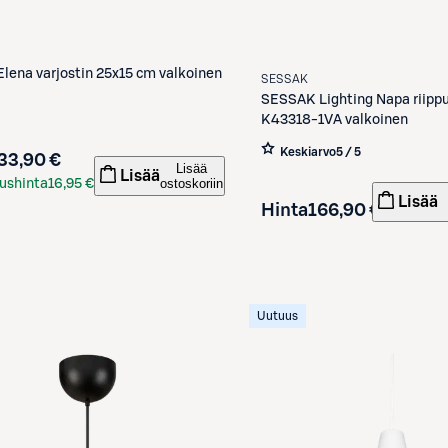
Elena varjostin 25x15 cm valkoinen
SESSAK
SESSAK
Lighting Napa riipp
K43318-1VA valkoinen
Keskiarvo
5 / 5
33,90 €
Lisää
Lisää
ostoskoriin
ushinta
16,95 €
Lisää
Hinta
166,90 €
kortilla
Uutuus