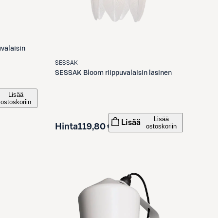
uvalaisin
SESSAK
SESSAK
Bloom riippuvalaisin lasinen
Lisää
ostoskoriin
Lisää
Lisää
Hinta
119,80 €
ostoskoriin