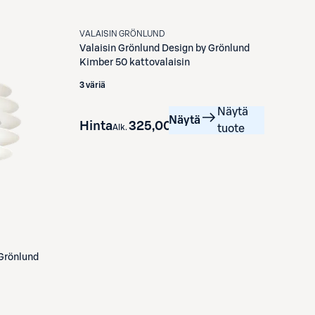
VALAISIN GRÖNLUND
Valaisin Grönlund
Design by Grönlund
Kimber 50 kattovalaisin
3 väriä
Näytä
Näytä
Hinta
325,00 €
Alk.
tuote
Grönlund