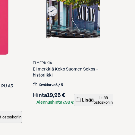
EI MERKKIÄ
Ei merkkiä
Koko Suomen Sokos -
historiikki
Keskiarvo
5 / 5
 PU A5
Hinta
19,95 €
Lisää
Lisää
ostoskoriin
Alennushinta
7,98 €
S-Etukortilla
ä ostoskoriin