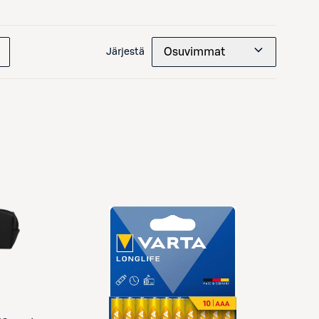
Osuvimmat
Järjestä