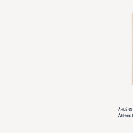
ÅHLÉNS
Åhléns