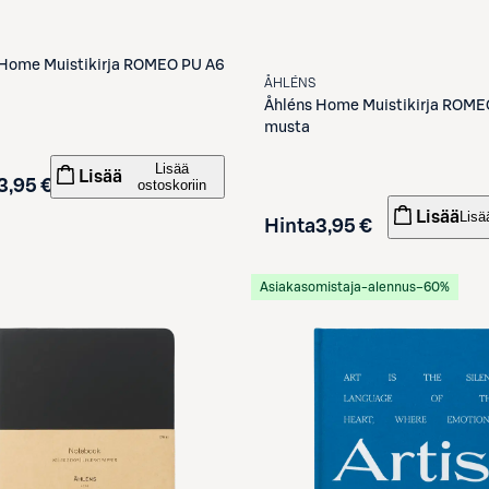
Home Muistikirja ROMEO PU A6
ÅHLÉNS
Åhléns
Home Muistikirja ROME
musta
Lisää
Lisää
3,95 €
ostoskoriin
Lisää
Lisä
Hinta
3,95 €
Asiakasomistaja-alennus
−60%