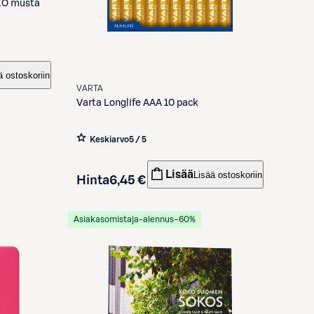
EO musta
ä ostoskoriin
VARTA
Varta
Longlife AAA 10 pack
Keskiarvo
5 / 5
Lisää
Lisää ostoskoriin
Hinta
6,45 €
Asiakasomistaja-alennus
−60%