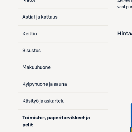
Matot
Åhléns
vaal.pu
Astiat ja kattaus
Hinta
Keittiö
Sisustus
Makuuhuone
Kylpyhuone ja sauna
Käsityö ja askartelu
Toimisto-, paperitarvikkeet ja
pelit