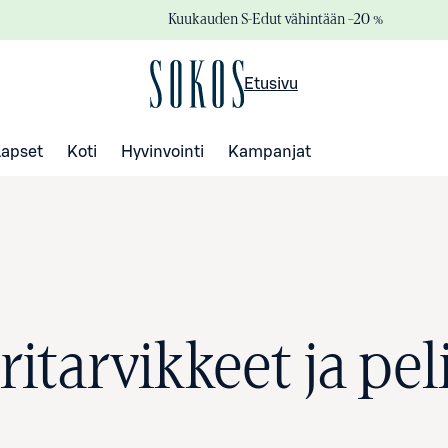
Kuukauden S-Edut vähintään –20 %
Etusivu
Lapset
Koti
Hyvinvointi
Kampanjat
itarvikkeet ja pel