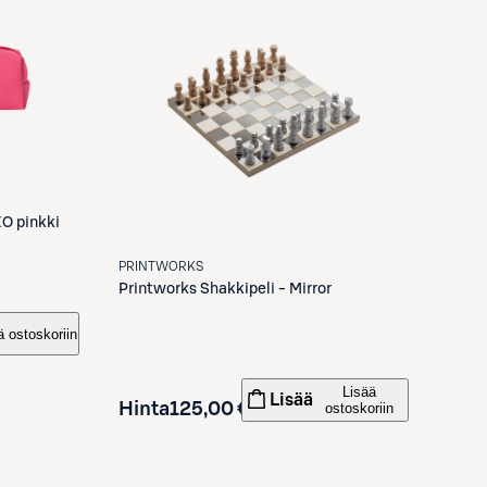
O pinkki
PRINTWORKS
Printworks
Shakkipeli - Mirror
ä ostoskoriin
Lisää
Lisää
Hinta
125,00 €
ostoskoriin