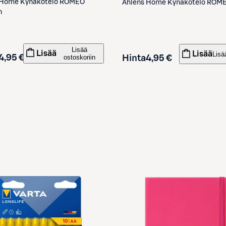
Home Kynäkotelo ROMEO
Åhléns
Home Kynäkotelo ROM
n
Lisää
Lisää
Lisää
Lisä
4,95 €
ostoskoriin
Hinta
4,95 €