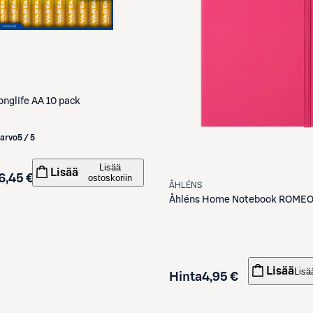
onglife AA 10 pack
iarvo
5 / 5
Lisää
Lisää
6,45 €
ostoskoriin
ÅHLÉNS
Åhléns
Home Notebook ROMEO
Lisää
Lisä
Hinta
4,95 €