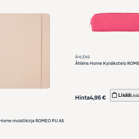
ÅHLÉNS
Åhléns
Home Kynäkotelo ROME
Lisää
Lisä
Hinta
4,95 €
Home muistikirja ROMEO PU A5