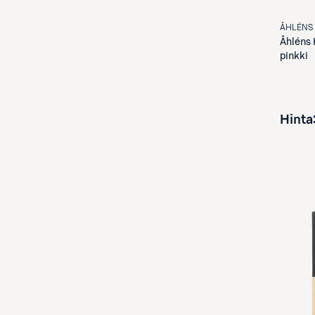
ÅHLÉNS
Åhléns
pinkki
Hinta