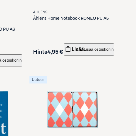
ÅHLÉNS
Åhléns
Home Notebook ROMEO PU A5
O PU A6
Lisää
Lisää ostoskoriin
Hinta
4,95 €
ä ostoskoriin
Uutuus