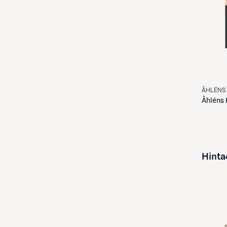
ÅHLÉNS
Åhléns
Hinta