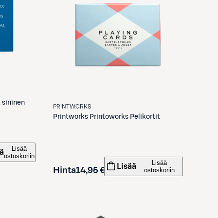
 sininen
PRINTWORKS
Printworks
Printoworks Pelikortit
Lisää
ä
ostoskoriin
Lisää
Lisää
Hinta
14,95 €
ostoskoriin