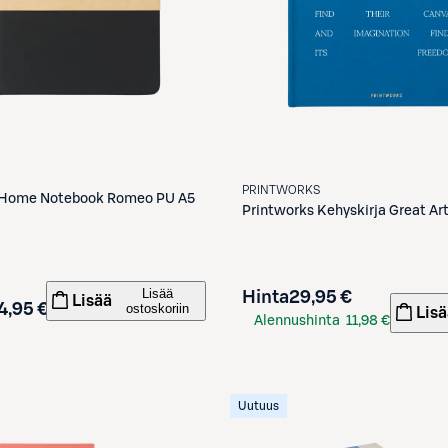
PRINTWORKS
Home Notebook Romeo PU A5
Printworks
Kehyskirja Great Art
Lisää
Hinta
29,95 €
Lisää
4,95 €
ostoskoriin
Lisä
Alennushinta
11,98 €
S-Etukortilla
Uutuus