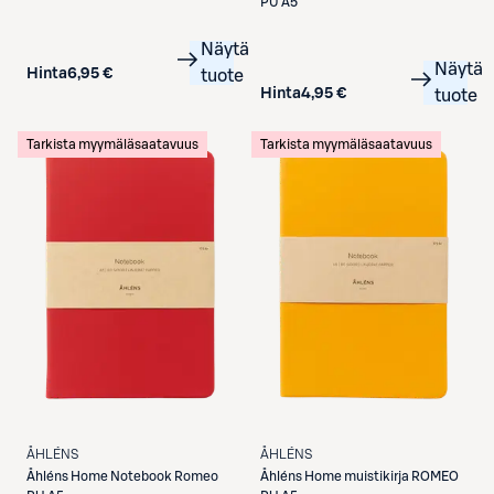
PU A5
Näytä
Näytä
Hinta
6,95 €
tuote
Hinta
4,95 €
tuote
Tarkista myymäläsaatavuus
Tarkista myymäläsaatavuus
ÅHLÉNS
ÅHLÉNS
Åhléns
Home Notebook Romeo
Åhléns
Home muistikirja ROMEO