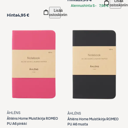
Hinta
19,95 €
Lisää
ostoskoriin
Alennushinta S-
7,98 €
Lisää
Etukortilla
ostoskoriin
Hinta
4,95 €
ÅHLÉNS
ÅHLÉNS
Åhléns
Home Muistikirja ROMEO
Åhléns
Home Muistikirja ROMEO
PU A6 pinkki
PU A6 musta