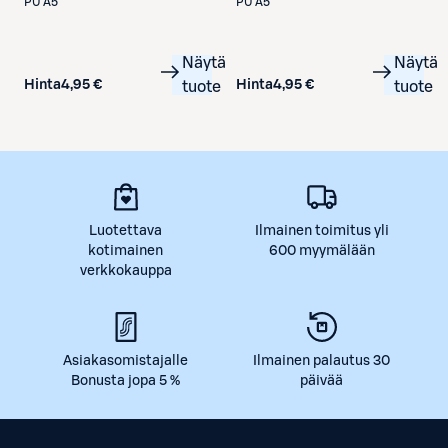
PU A5
PU A5
Näytä
Näytä
Hinta
4,95 €
Hinta
4,95 €
tuote
tuote
Luotettava
Ilmainen toimitus yli
kotimainen
600 myymälään
verkkokauppa
Asiakasomistajalle
Ilmainen palautus 30
Bonusta jopa 5 %
päivää