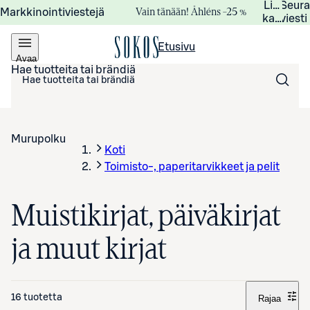
Lisätied
Seur
Vain tänään! Åhléns –25 %
Markkinointiviestejä
kampanj
viesti
Etusivu
Avaa
valikko
Hae tuotteita tai brändiä
Murupolku
Koti
Toimisto-, paperitarvikkeet ja pelit
Muistikirjat, päiväkirjat
ja muut kirjat
16 tuotetta
Rajaa