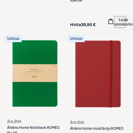
Special
Lisää
ostoskoriin
Hinta
39,95 €
Uutuus
Uutuus
ÅHLÉNS
ÅHLÉNS
Åhléns
Home Notebook ROMEO
Åhléns
Home muistikirja ROMEO