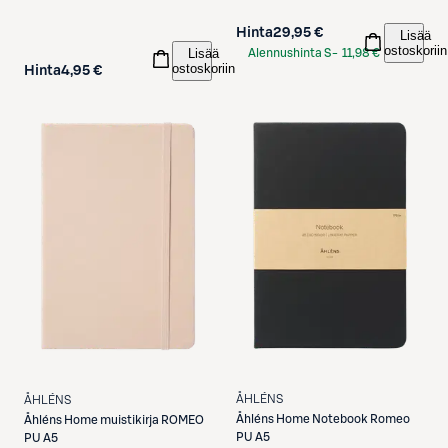
Hinta
29,95 €
Lisää
ostoskoriin
Lisää
Alennushinta S-
11,98 €
ostoskoriin
Hinta
4,95 €
Etukortilla
ÅHLÉNS
ÅHLÉNS
Åhléns
Home Notebook Romeo
Åhléns
Home muistikirja ROMEO
PU A5
PU A5