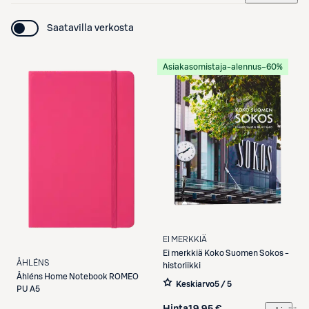
Saatavilla verkosta
Asiakasomistaja-alennus
−60%
EI MERKKIÄ
Ei merkkiä
Koko Suomen Sokos -
ÅHLÉNS
historiikki
Åhléns
Home Notebook ROMEO
Keskiarvo
5 / 5
PU A5