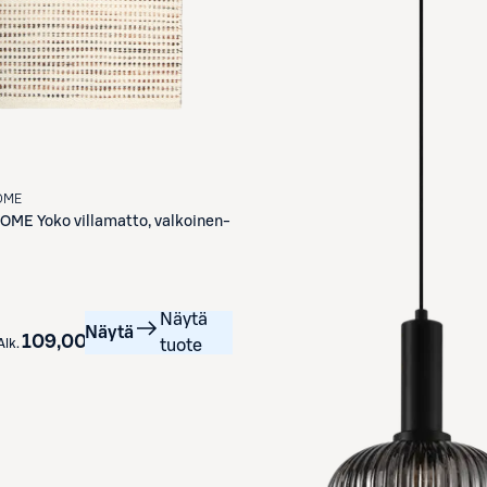
OME
HOME
Yoko villamatto, valkoinen-
Näytä
Näytä
109,00 €
Alk.
tuote