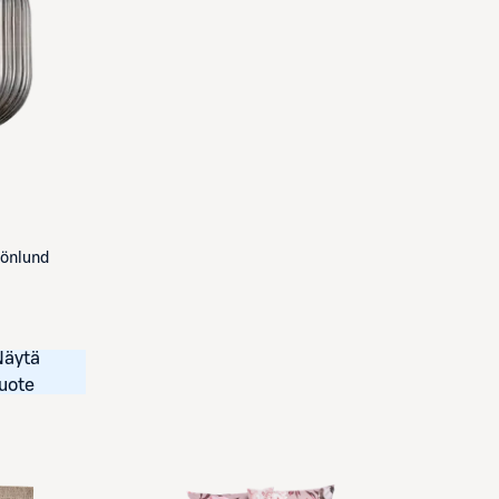
rönlund
Näytä
uote