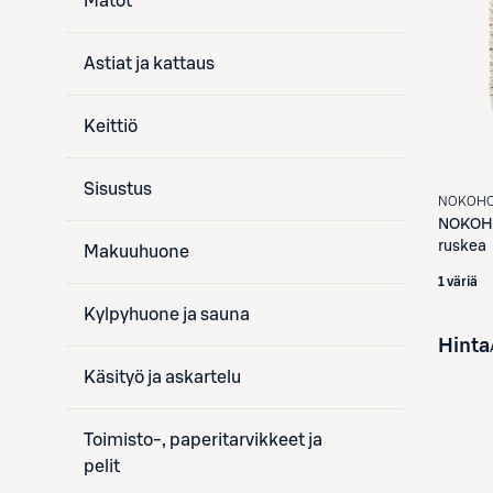
Matot
Astiat ja kattaus
Keittiö
Sisustus
NOKOH
NOKO
ruskea
Makuuhuone
1 väriä
Kylpyhuone ja sauna
Hinta
Käsityö ja askartelu
Toimisto-, paperitarvikkeet ja
pelit