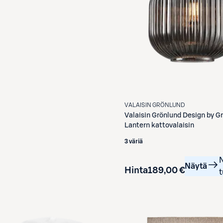
VALAISIN GRÖNLUND
Valaisin Grönlund
Design by G
Lantern kattovalaisin
3 väriä
Näytä
Hinta
189,00 €
t