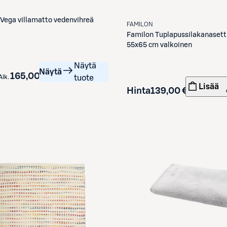
Vega villamatto vedenvihreä
FAMILON
Familon
Tuplapussilakanasett
55x65 cm valkoinen
Näytä
Näytä
165,00 €
Alk.
tuote
Lisää
Hinta
139,00 €