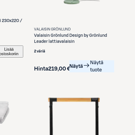
i 230x220 /
VALAISIN GRÖNLUND
Valaisin Grönlund
Design by Grönlund
Leader lattiavalaisin
Lisää
2 väriä
ostoskoriin
Näytä
Näytä
Hinta
219,00 €
tuote