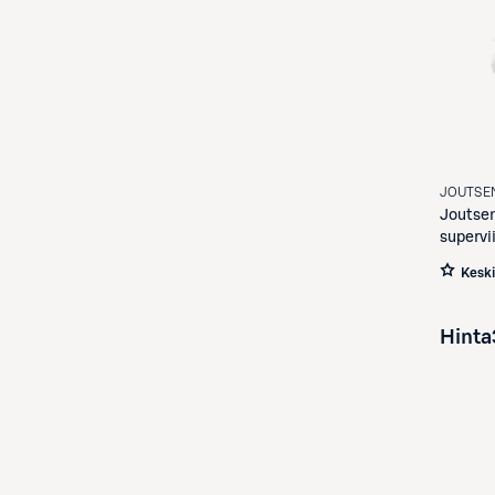
JOUTSE
Joutse
supervi
Kesk
Hinta