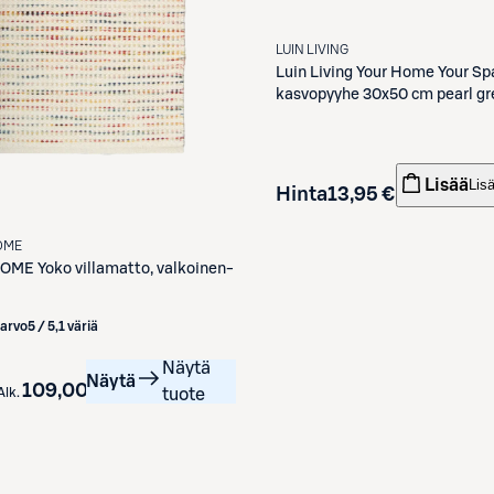
LUIN LIVING
Luin Living
Your Home Your Sp
kasvopyyhe 30x50 cm pearl gr
Lisää
Lis
Hinta
13,95 €
OME
HOME
Yoko villamatto, valkoinen-
iarvo
5 / 5
,
1 väriä
Näytä
Näytä
109,00 €
Alk.
tuote