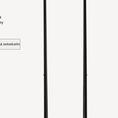
a
ey
ää ostoskoriin