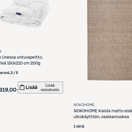
N
n
Unessa untuvapeitto,
ileä 150x210 cm 200g
iarvo
4,3 / 5
Lisää
Lisää
319,00 €
ostoskoriin
NOKOHOME
NOKOHOME
Kaisla matto sisä
ulkokäyttöön, vaaleanruskea
1 väriä