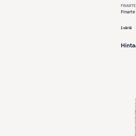
FINARTE
Finarte
1 väriä
Hinta