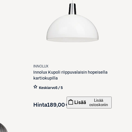
INNOLUX
Innolux
Kupoli riippuvalaisin hopeisella
kartiokupilla
Keskiarvo
5 / 5
Lisää
Lisää
Hinta
189,00 €
ostoskoriin