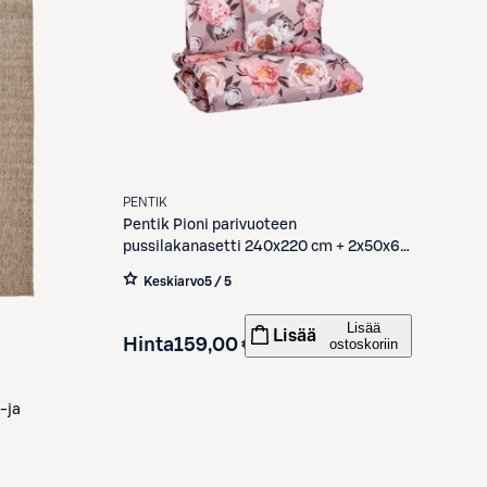
PENTIK
Pentik
Pioni parivuoteen
pussilakanasetti 240x220 cm + 2x50x60
cm vaaleanpunainen
Keskiarvo
5 / 5
Lisää
Lisää
Hinta
159,00 €
ostoskoriin
-ja