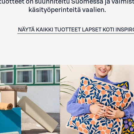
 tuotteet on suunniteltu Suomessa ja valmiste
käsityöperinteitä vaalien.
NÄYTÄ KAIKKI TUOTTEET
LAPSET
KOTI
INSPIR