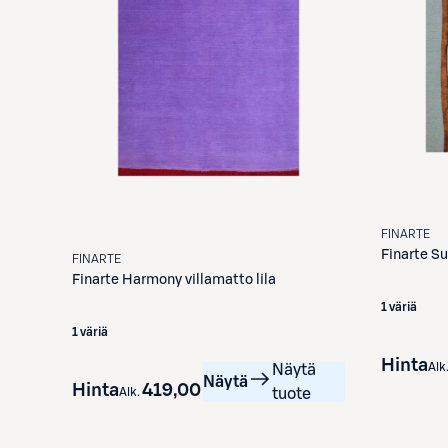
FINARTE
Finarte
Su
FINARTE
Finarte
Harmony villamatto lila
1 väriä
1 väriä
Hinta
Alk
Näytä
Näytä
Hinta
419,00 €
Alk.
tuote