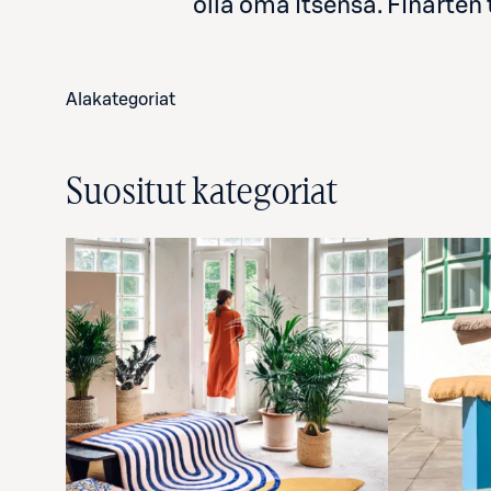
olla oma itsensä. Finarten
Alakategoriat
Suositut kategoriat