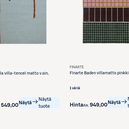
FINARTE
Finarte
Baden villamatto pinkki
la villa-tencel matto v.sin.
1 väriä
Näytä
Näytä
Näytä
Hinta
949,00 €
549,00 €
Alk.
.
tuote