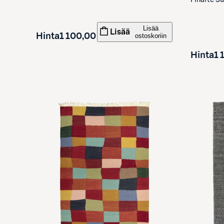
Finarte
Su
Lisää
Lisää
Hinta
1 100,00 €
ostoskoriin
Hinta
1 