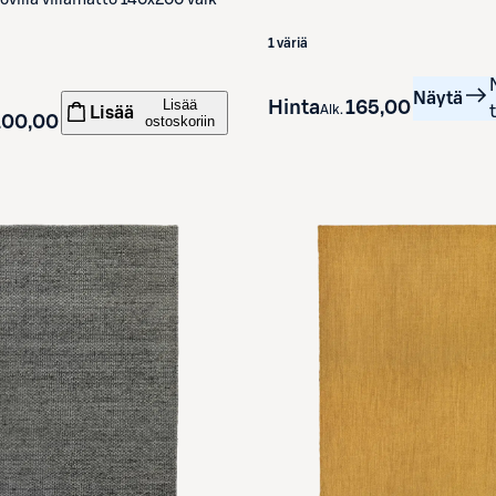
ovilla villamatto 140x200 valk
1 väriä
Näytä
Lisää
Hinta
165,00 €
Alk.
Lisää
100,00 €
ostoskoriin