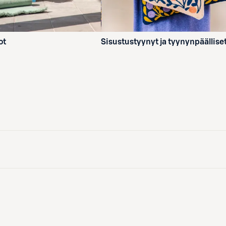
ot
Sisustustyynyt ja tyynynpäällise