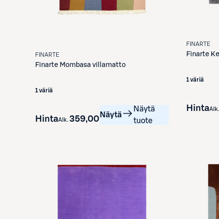
FINARTE
Finarte
Ke
FINARTE
Finarte
Mombasa villamatto
1 väriä
1 väriä
Hinta
Näytä
Alk
Näytä
Hinta
359,00 €
Alk.
tuote