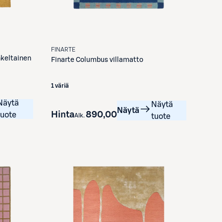
FINARTE
nkeltainen
Finarte
Columbus villamatto
1 väriä
Näytä
Näytä
Näytä
Hinta
890,00 €
tuote
Alk.
tuote