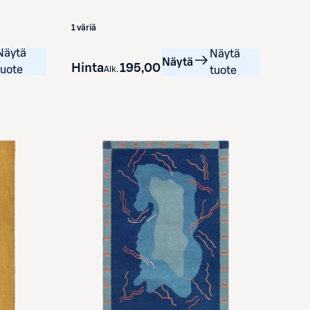
1 väriä
Näytä
Näytä
Näytä
Hinta
195,00 €
tuote
Alk.
tuote