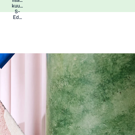
lisää
Lisätietoja
kuukauden
S-
Eduista