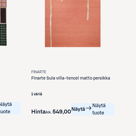
FINARTE
Finarte
Sula villa-tencel matto persikka
1 väriä
Näytä
Näytä
Näytä
Hinta
549,00 €
tuote
Alk.
tuote