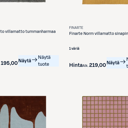
FINARTE
to villamatto tummanharmaa
Finarte
Norm villamatto sinapi
1 väriä
Näytä
Näytä
195,00 €
Näytä
.
tuote
Hinta
219,00 €
Alk.