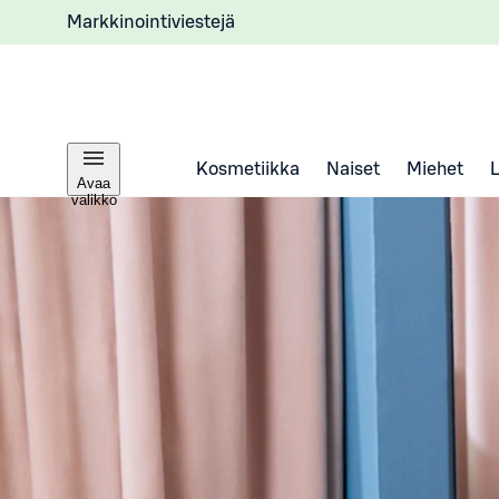
Markkinointiviestejä
Kosmetiikka
Naiset
Miehet
Avaa
valikko