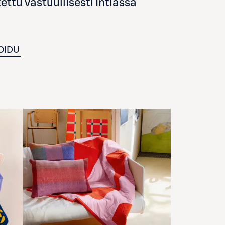
ttu vastuullisesti Intiassa
OIDU