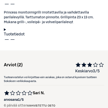
Princess monitoimigrilli irroitettavilla ja vaihdettavilla
parilalevyillä. Tarttumaton pinnoite. Grillipinta 23 x 13 cm.
Mukana grilli-, voileipä- ja vohveliparilalevyt
Tuotetiedot
Arviot (
2
)
Keskiarvo
3
/5
Tuotearvostelun voi kirjoittaa vain asiakas, joka on ostanut kyseisen tuotteen
Sokoksen verkkokaupasta.
Sari N.
arvosana
1
/5
6 päivää sitten
VAHVISTETTU OSTO