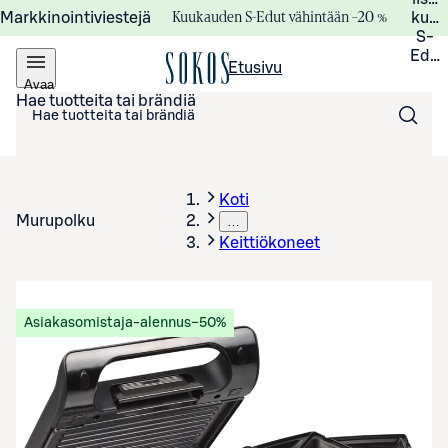
Kuukauden S-Edut vähintään –20 %
Markkinointiviestejä
kuuk
S-
Edui
Etusivu
Avaa
valikko
Hae tuotteita tai brändiä
Koti
Murupolku
…
Keittiökoneet
Asiakasomistaja-alennus
−50%