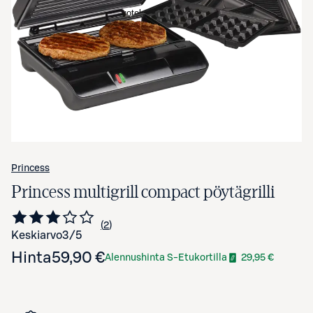
Avaa tuotekuva suurennettuna
Princess
Princess multigrill compact pöytägrilli
2
Siirry arvioihin
kappaletta
Keskiarvo
3
/5
Hinta
59,90 €
Alennushinta S-Etukortilla
29,95 €