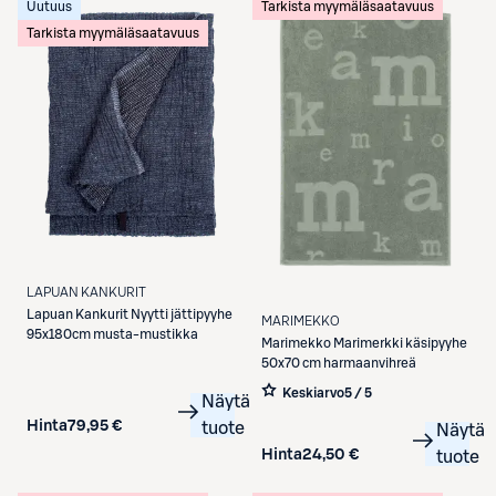
Uutuus
Tarkista myymäläsaatavuus
Tarkista myymäläsaatavuus
LAPUAN KANKURIT
Lapuan Kankurit
Nyytti jättipyyhe
MARIMEKKO
95x180cm musta-mustikka
Marimekko
Marimerkki käsipyyhe
50x70 cm harmaanvihreä
Keskiarvo
5 / 5
Näytä
Hinta
79,95 €
tuote
Näytä
Hinta
24,50 €
tuote