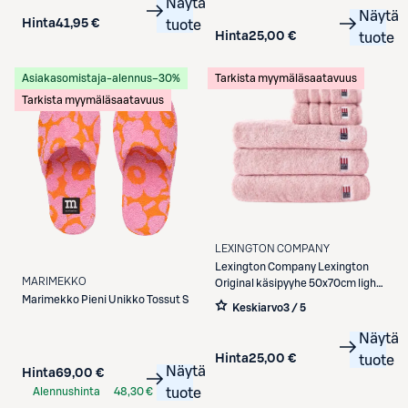
Näytä
Näytä
Hinta
41,95 €
tuote
Hinta
25,00 €
tuote
Asiakasomistaja-alennus
−30%
Tarkista myymäläsaatavuus
Tarkista myymäläsaatavuus
LEXINGTON COMPANY
Lexington Company
Lexington
MARIMEKKO
Original käsipyyhe 50x70cm light
Marimekko
Pieni Unikko Tossut S
rose
Keskiarvo
3 / 5
Näytä
Hinta
25,00 €
tuote
Näytä
Hinta
69,00 €
Alennushinta
48,30 €
tuote