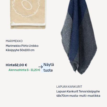
MARIMEKKO
Marimekko
Piirto Unikko
Käsipyyhe 50x100 cm
Näytä
Hinta
52,00 €
Alennushinta S-
31,20 €
tuote
Etukortilla
LAPUAN KANKURIT
Lapuan Kankurit
Terva käsipyyhe
48x70cm musta-multi-mustikka