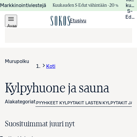
Kuukauden S-Edut vähintään –20 %
Markkinointiviestejä
kuuk
S-
Edui
Etusivu
Avaa
valikko
Murupolku
Koti
Kylpyhuone ja sauna
Alakategoriat
PYYHKEET
KYLPYTAKIT
LASTEN KYLPYTAKIT JA 
Suosituimmat juuri nyt