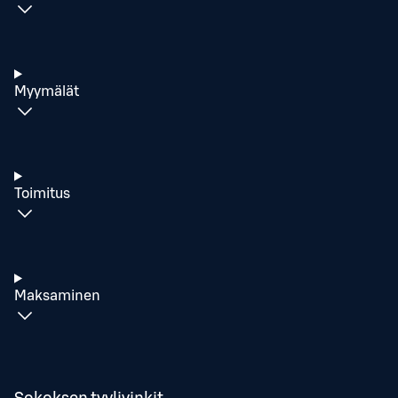
Myymälät
Toimitus
Maksaminen
Sokoksen tyylivinkit