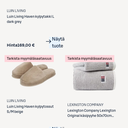
LUIN LIVING
Luin Living
Haven kylpytakki L
dark grey
Näytä
Hinta
169,00 €
tuote
Tarkista myymäläsaatavuus
Tarkista myymäläsaatavuus
LUIN LIVING
LEXINGTON COMPANY
Luin Living
Haven kylpytossut
Lexington Company
Lexington
S/M beige
Original käsipyyhe 50x70cm
white gray stripe