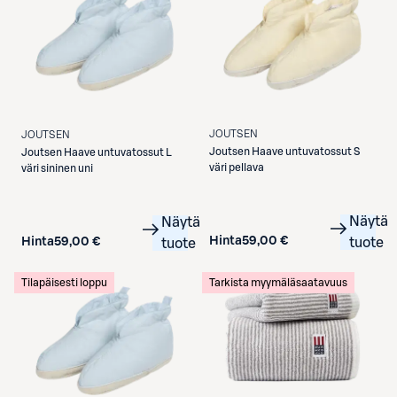
JOUTSEN
JOUTSEN
Joutsen
Haave untuvatossut S
Joutsen
Haave untuvatossut L
väri pellava
väri sininen uni
Näytä
Näytä
Hinta
59,00 €
Hinta
59,00 €
tuote
tuote
Tilapäisesti loppu
Tarkista myymäläsaatavuus