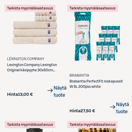
S-Etukortilla
Tarkista myymäläsaatavuus
Tarkista myymäläsaatavuus
LEXINGTON COMPANY
Lexington Company
Lexington
Original käsipyyhe 30x50cm
misty sand
BRABANTIA
Brabantia
PerfectFit roskapussit
W 5L 200pss white
Näytä
Hinta
13,00 €
tuote
Näytä
Hinta
27,50 €
tuote
Tarkista myymäläsaatavuus
Tarkista myymäläsaatavuus