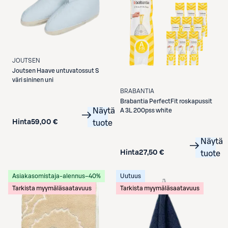
JOUTSEN
Joutsen
Haave untuvatossut S
väri sininen uni
BRABANTIA
Brabantia
PerfectFit roskapussit
Näytä
A 3L 200pss white
Hinta
59,00 €
tuote
Näytä
Hinta
27,50 €
tuote
Asiakasomistaja-alennus
−40%
Uutuus
Tarkista myymäläsaatavuus
Tarkista myymäläsaatavuus