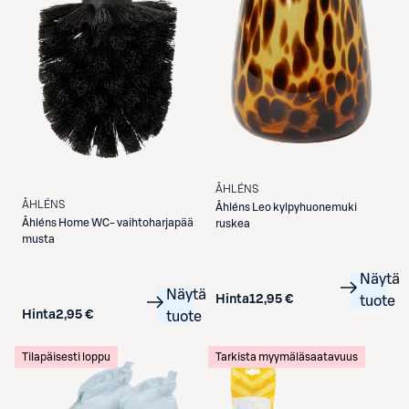
ÅHLÉNS
ÅHLÉNS
Åhléns
Leo kylpyhuonemuki
Åhléns
Home WC- vaihtoharjapää
ruskea
musta
Näytä
Näytä
Hinta
12,95 €
tuote
Hinta
2,95 €
tuote
Tilapäisesti loppu
Tarkista myymäläsaatavuus