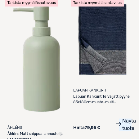
Tarkista myymäläsaatavuus
Tarkista myymäläsaatavuus
LAPUAN KANKURIT
Lapuan Kankurit
Terva jättipyyhe
85x180cm musta-multi-
mustikka
Näytä
Hinta
79,95 €
ÅHLÉNS
tuote
Åhléns
Matt saippua-annostelija