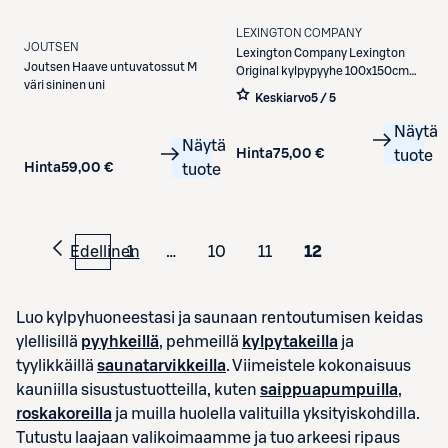
LEXINGTON COMPANY
JOUTSEN
Lexington Company
Lexington
Joutsen
Haave untuvatossut M
Original kylpypyyhe 100x150cm
väri sininen uni
white gray stripe
Keskiarvo
5 / 5
Näytä
Näytä
Hinta
75,00 €
tuote
Hinta
59,00 €
tuote
Edellinen
1
…
10
11
12
Luo kylpyhuoneestasi ja saunaan rentoutumisen keidas
ylellisillä
pyyhkeillä
, pehmeillä
kylpytakeilla
ja
tyylikkäillä
saunatarvikkeilla
. Viimeistele kokonaisuus
kauniilla sisustustuotteilla, kuten
saippuapumpuilla
,
roskakoreilla
ja muilla huolella valituilla yksityiskohdilla.
Tutustu laajaan valikoimaamme ja tuo arkeesi ripaus