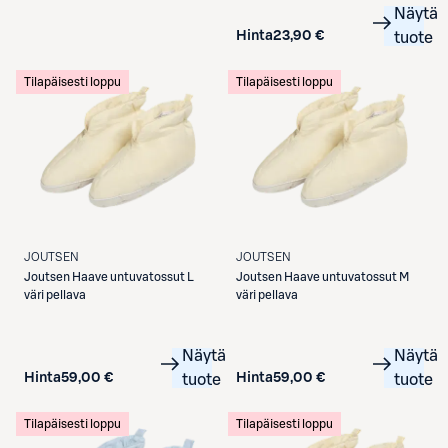
Näytä
Hinta
23,90 €
tuote
Tilapäisesti loppu
Tilapäisesti loppu
JOUTSEN
JOUTSEN
Joutsen
Haave untuvatossut L
Joutsen
Haave untuvatossut M
väri pellava
väri pellava
Näytä
Näytä
Hinta
59,00 €
Hinta
59,00 €
tuote
tuote
Tilapäisesti loppu
Tilapäisesti loppu