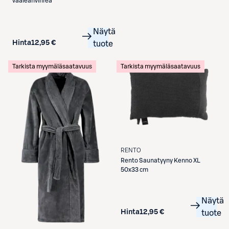
vaaleanvihreä
Näytä
Hinta
12,95 €
tuote
Tarkista myymäläsaatavuus
Tarkista myymäläsaatavuus
RENTO
Rento
Saunatyyny Kenno XL
50x33 cm
Näytä
Hinta
12,95 €
tuote