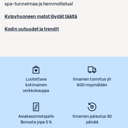
spa-tunnelmaa ja hemmottelua!
Kylpyhuoneen matot löydät täältä
Kodin uutuudet ja trendit
Luotettava
Ilmainen toimitus yli
kotimainen
600 myymälään
verkkokauppa
Asiakasomistajalle
Ilmainen palautus 30
Bonusta jopa 5 %
päivää