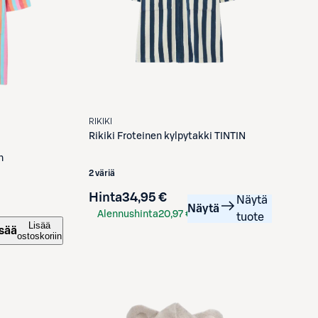
RIKIKI
Rikiki
Froteinen kylpytakki TINTIN
n
2 väriä
Hinta
34,95 €
Näytä
Näytä
Alennushinta
20,97 €
tuote
Lisää
sää
S-Etukortilla
ostoskoriin