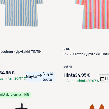
RIKIKI
roteinen kylpytakki TINTIN
Rikiki
Froteekylpytakki Tinti
1 väriä
34,95 €
Näytä
Hinta
34,95 €
Näytä
ushinta
20,97 €
Li
tuote
Alennushinta
20,97 €
kortilla
S-Etukortilla
mistaja-alennus
−40%