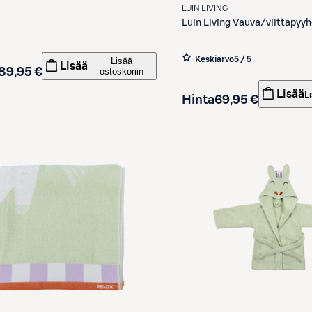
LUIN LIVING
Luin Living
Vauva/viittapyyh
Keskiarvo
5 / 5
Lisää
Lisää
89,95 €
ostoskoriin
Lisää
L
Hinta
69,95 €