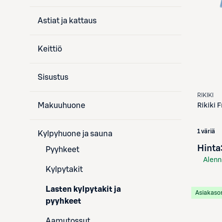
Astiat ja kattaus
Keittiö
Sisustus
RIKIKI
Makuuhuone
Rikiki
F
1 väriä
Kylpyhuone ja sauna
Hinta
Pyyhkeet
Alenn
Kylpytakit
S-Etu
Lasten kylpytakit ja
Asiakaso
pyyhkeet
Aamutossut