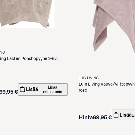
ING
ving
Lasten Ponchopyyhe 1-5v.
LUIN LIVING
Luin Living
Vauva/viittapyyhe
Lisää
Lisää
rose
69,95 €
ostoskoriin
Lisää
L
Hinta
69,95 €