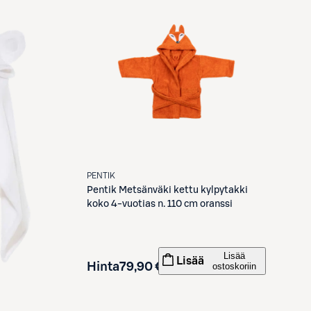
PENTIK
Pentik
Metsänväki kettu kylpytakki
koko 4-vuotias n. 110 cm oranssi
Lisää
Lisää
Hinta
79,90 €
ostoskoriin