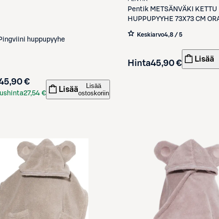
Pentik
METSÄNVÄKI KETTU
HUPPUPYYHE 73X73 CM OR
Keskiarvo
4,8 / 5
Pingviini huppupyyhe
Lisää
Hinta
45,90 €
45,90 €
Lisää
Lisää
ostoskoriin
ushinta
27,54 €
kortilla