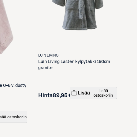
LUIN LIVING
Luin Living
Lasten kylpytakki 150cm
granite
 0-5 v. dusty
Lisää
Lisää
Hinta
89,95 €
ostoskoriin
isää ostoskoriin