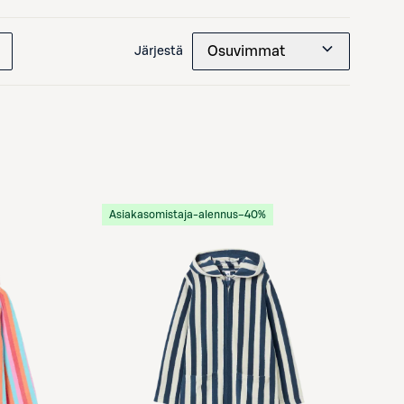
Osuvimmat
Järjestä
Asiakasomistaja-alennus
−40%