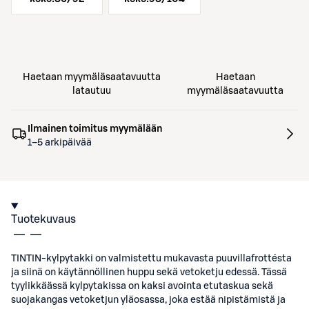
Haetaan myymäläsaatavuutta
Haetaan
latautuu
myymäläsaatavuutta
Ilmainen toimitus myymälään
1–5 arkipäivää
Tuotekuvaus
TINTIN-kylpytakki on valmistettu mukavasta puuvillafrottésta
ja siinä on käytännöllinen huppu sekä vetoketju edessä. Tässä
tyylikkäässä kylpytakissa on kaksi avointa etutaskua sekä
suojakangas vetoketjun yläosassa, joka estää nipistämistä ja