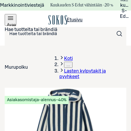
Kuukauden S-Edut vähintään –20 %
Markkinointiviestejä
kuuk
S-
Edui
Etusivu
Avaa
valikko
Hae tuotteita tai brändiä
Koti
…
Murupolku
Lasten kylpytakit ja
pyyhkeet
Asiakasomistaja-alennus
−40%