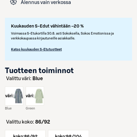
Alennus vain verkossa
Kuukauden S-Edut vähintään –20 %
Voimassa S-Etukortilla 30.8. asti Sokoksella, Sokos Emotionissa ja
verkkokaupassa kirjautuneille asiakkaille.
Katso kuukauden S-Etutuotteet
Tuotteen toiminnot
Valittu väri:
Blue
väri:
väri:
Blue
Green
Valittu koko:
86/92
koko:
86/92
koko:
98/104