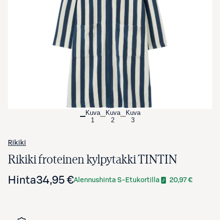
Avaa tuotekuva suurennettuna
Kuva
Kuva
Kuva
1
2
3
Rikiki
Rikiki froteinen kylpytakki TINTIN
Hinta
34,95 €
Alennushinta S-Etukortilla
20,97 €