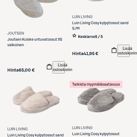
LUIN LIVING
Luin Living
Cosy kylpytossut sand
S/M
JOUTSEN
Keskiarvo
5 / 5
Joutsen
Kuiske untuvatossut XS
valkoinen
Lisää
ostoskoriin
Hinta
41,95 €
Lisää
ostoskoriin
Hinta
65,00 €
Tarkista myymäläsaatavuus
LUIN LIVING
LUIN LIVING
Luin Living
Cosy kylpytossut
Luin Living
Cosy kylpytossut sand