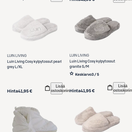
LUIN LIVING
LUIN LIVING
Luin Living
Cosy kylpytossut
Luin Living
Cosy kylpytossut pearl
granite S/M
grey L/XL
Keskiarvo
3 / 5
Lisää
Lisää
ostoskoriin
ostoskoriin
Hinta
41,95 €
Hinta
41,95 €