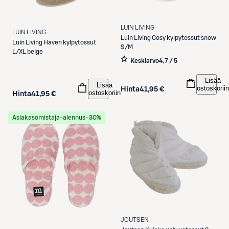
LUIN LIVING
LUIN LIVING
Luin Living
Cosy kylpytossut snow
Luin Living
Haven kylpytossut
S/M
L/XL beige
Keskiarvo
4,7 / 5
Lisää
Lisää
ostoskoriin
Hinta
41,95 €
ostoskoriin
Hinta
41,95 €
Asiakasomistaja-alennus
−30%
JOUTSEN