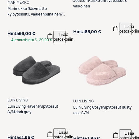
Joutsen
Kuiske untuvatossut S
MARIMEKKO
valkoinen
Marimekko
Räsymatto
kylpytossut L vaaleanpunainen/
valkoinen
Lisää
ostoskoriin
Hinta
65,00 €
Hinta
56,00 €
Lisää
ostoskoriin
Alennushinta S-
39,20 €
Etukortilla
LUIN LIVING
LUIN LIVING
Luin Living
Haven kylpytossut
Luin Living
Cosy kylpytossut dusty
S/M dark grey
rose S/M
Lisää
Lisää
ostoskoriin
Hinta
41,95 €
ostoskoriin
Hinta
41,95 €