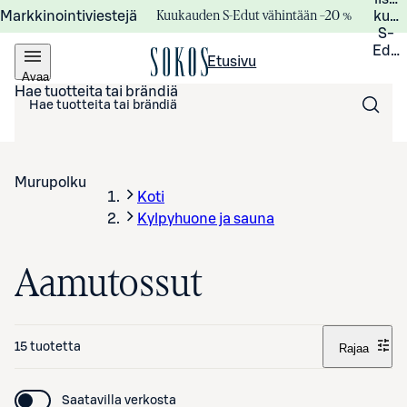
Kuukauden S-Edut vähintään –20 %
Markkinointiviestejä
kuuk
S-
Edui
Etusivu
Avaa
valikko
Hae tuotteita tai brändiä
Murupolku
Koti
Kylpyhuone ja sauna
Aamutossut
15 tuotetta
Rajaa
Saatavilla verkosta