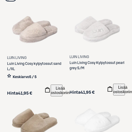
LUIN LIVING
LUIN LIVING
Luin Living
Cosy Kylpytossut pearl
Luin Living
Cosy kylpytossut sand
grey S/M
L/XL
Keskiarvo
5 / 5
Lisää
Lisää
ostoskoriin
ostoskoriin
Hinta
41,95 €
Hinta
41,95 €