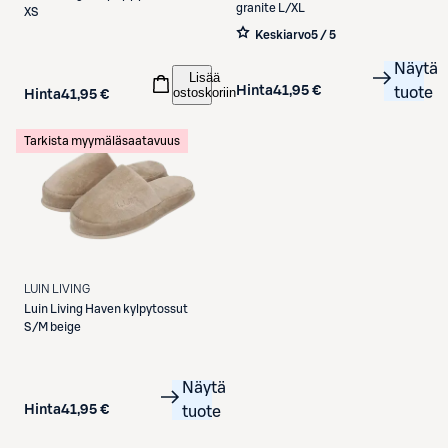
granite L/XL
XS
Keskiarvo
5 / 5
Näytä
Lisää
Hinta
41,95 €
tuote
ostoskoriin
Hinta
41,95 €
Tarkista myymäläsaatavuus
LUIN LIVING
Luin Living
Haven kylpytossut
S/M beige
Näytä
Hinta
41,95 €
tuote