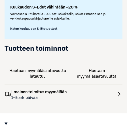
Kuukauden S-Edut vähintään –20 %
Voimassa S-Etukortilla 30.8. asti Sokoksella, Sokos Emotionissa ja
verkkokaupassa kirjautuneille asiakkaille.
Katso kuukauden S-Etutuotteet
Tuotteen toiminnot
Haetaan myymäläsaatavuutta
Haetaan
latautuu
myymäläsaatavuutta
Ilmainen toimitus myymälään
1–5 arkipäivää