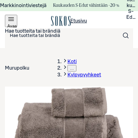
Kuukauden S-Edut vähintään –20 %
Markkinointiviestejä
kuuk
S-
Edui
Etusivu
Avaa
valikko
Hae tuotteita tai brändiä
Koti
Murupolku
…
Kylpypyyhkeet