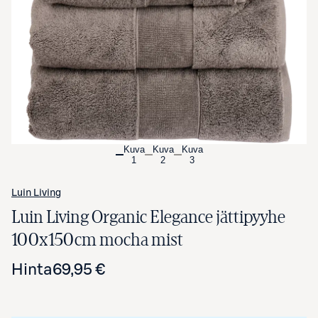
Avaa tuotekuva suurennettuna
Kuva
Kuva
Kuva
1
2
3
Luin Living
Luin Living Organic Elegance jättipyyhe
100x150cm mocha mist
Hinta
69,95 €