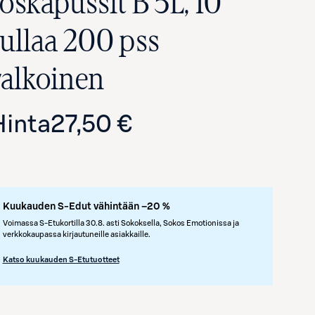
roskapussit B 5L, 10
rullaa 200 pss
valkoinen
Hinta
27,50 €
Kuukauden S-Edut vähintään –20 %
Voimassa S-Etukortilla 30.8. asti Sokoksella, Sokos Emotionissa ja
verkkokaupassa kirjautuneille asiakkaille.
Katso kuukauden S-Etutuotteet