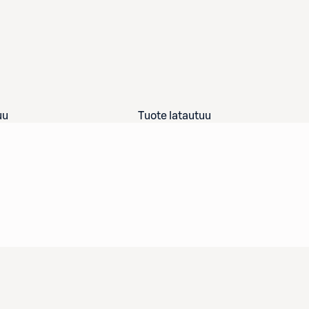
uu
Tuote latautuu