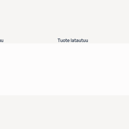
uu
Tuote latautuu