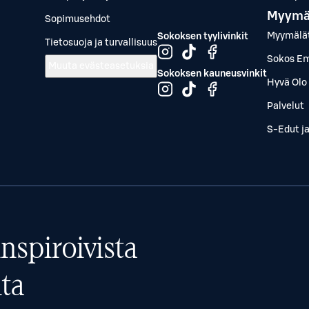
Myymä
Sopimusehdot
Myymälä
Sokoksen tyylivinkit
Tietosuoja ja turvallisuus
Sokos Em
Muuta evästeasetuksia
Sokoksen kauneusvinkit
Hyvä Olo 
Palvelut
S-Edut j
nspiroivista
ta