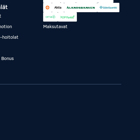
lät
t
otion
Maksutavat
-hoitolat
a Bonus