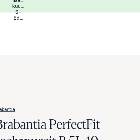
lisää
Lisätietoja
kuukauden
S-
Eduista
abantia
Brabantia PerfectFit