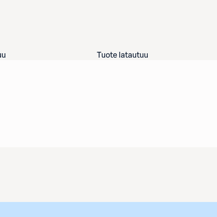
uu
Tuote latautuu