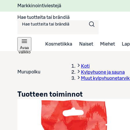
Markkinointiviestejä
Hae tuotteita tai brändiä
Kosmetiikka
Naiset
Miehet
Lap
Avaa
valikko
Koti
Murupolku
Kylpyhuone ja sauna
Muut kylpyhuonetarvik
Tuotteen toiminnot