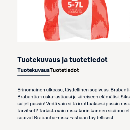
Tuotekuvaus ja tuotetiedot
Tuotekuvaus
Tuotetiedot
Erinomainen ulkoasu, täydellinen sopivuus. Brabantia
Brabantia-roska-astiaasi ja kiireiseen elämääsi. Siksi 
suljet pussin! Vedä vain siitä irrottaaksesi pussin ros
tarvitset? Tarkista vain roskakorin kannen sisäpuolel
sopivat Brabantia-roska-astiaan täydellisesti.