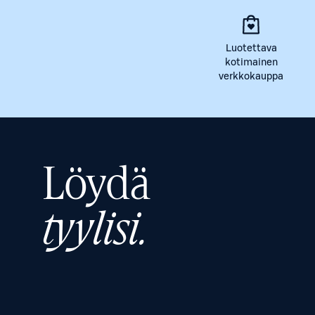
Luotettava
kotimainen
verkkokauppa
Löydä
tyylisi.