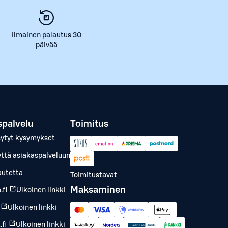
Ilmainen palautus 30
päivää
spalvelu
Toimitus
sytyt kysymykset
yttä asiakaspalveluun
autetta
Toimitustavat
Maksaminen
.fi
Ulkoinen linkki
Ulkoinen linkki
fi
Ulkoinen linkki