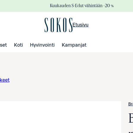
Kuukauden S-Edut vähintään –20 %
Etusivu
set
Koti
Hyvinvointi
Kampanjat
keet
Br