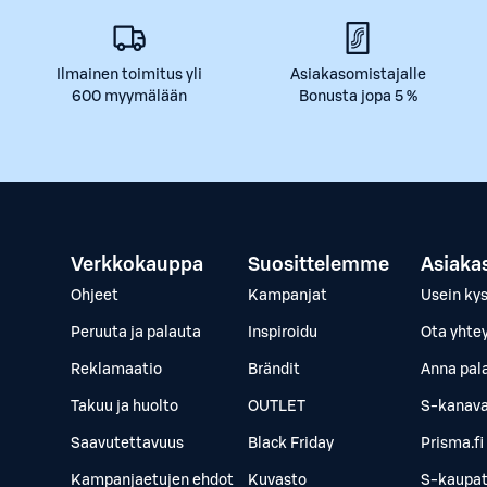
Ilmainen toimitus yli
Asiakasomistajalle
600 myymälään
Bonusta jopa 5 %
Verkkokauppa
Suosittelemme
Asiaka
Ohjeet
Kampanjat
Usein ky
Peruuta ja palauta
Inspiroidu
Ota yhte
Reklamaatio
Brändit
Anna pal
Takuu ja huolto
OUTLET
S-kanava
Saavutettavuus
Black Friday
Prisma.fi
Kampanjaetujen ehdot
Kuvasto
S-kaupat.