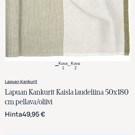
Avaa tuotekuva suurennettuna
Kuva
Kuva
1
2
Lapuan Kankurit
Lapuan Kankurit Kaisla laudeliina 50x180
cm pellava/oliivi
Hinta
49,95 €