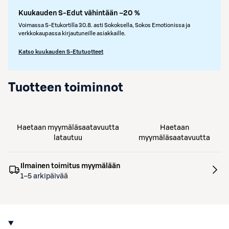
Kuukauden S-Edut vähintään –20 %
Voimassa S-Etukortilla 30.8. asti Sokoksella, Sokos Emotionissa ja
verkkokaupassa kirjautuneille asiakkaille.
Katso kuukauden S-Etutuotteet
Tuotteen toiminnot
Haetaan myymäläsaatavuutta
Haetaan
latautuu
myymäläsaatavuutta
Ilmainen toimitus myymälään
1–5 arkipäivää