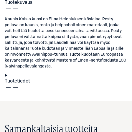
Tuotekuvaus
Kaunis Kaisla kuosi on Elina Heleniuksen käsialaa. Pesty
pellava on kaunis, rento ja helppohoitoinen materiaali, jonka
voit heittää huoletta pesukoneeseen aina tarvittaessa. Pesty
pellava ei välttämättä kaipaa silitystä, vaan pienet rypyt ovat
sallittuja, jopa toivottuja! Laudeliinaa voi käyttää myös
kaitaliinana! Tuote kudotaan ja viimeistellään Lapualla ja sille
on myönnetty Avainlippu-tunnus. Tuote kudotaan Euroopassa
kasvaneesta ja kehrätystä Masters of Linen -seritifioidusta 100
% aivinapellavalangasta.
Tuotetiedot
Samankaltaisia tuotteita