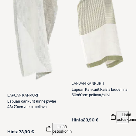
LAPUAN KANKURIT
Lapuan Kankurit
Kaisla laudeliina
50x60 cm pellava/oliivi
LAPUAN KANKURIT
Lapuan Kankurit
Rinne pyyhe
48x70cm valko-pellava
Lisää
ostoskoriin
Hinta
23,90 €
Lisää
ostoskoriin
Hinta
23,90 €