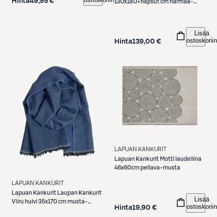
Hinta
49,95 €
130x180+hapsut cm harmaa-
valkoinen
Lisää
ostoskoriin
Hinta
139,00 €
LAPUAN KANKURIT
Lapuan Kankurit
Motti laudeliina
46x60cm pellava-musta
LAPUAN KANKURIT
Lapuan Kankurit
Laupan Kankurit
Lisää
Viiru huivi 35x170 cm musta-
ostoskoriin
Hinta
19,90 €
sininen