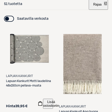
51 tuotetta
Rajaa
Saatavilla verkosta
LAPUAN KANKURIT
Lapuan Kankurit
Motti laudeliina
46x150cm pellava-musta
Lisää
ostoskoriin
Hinta
39,95 €
LAPUAN KANKURIT
Lapuan Kankurit
Arvo huopa