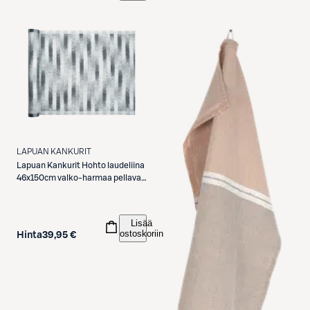
LAPUAN KANKURIT
Lapuan Kankurit
Hohto laudeliina
46x150cm valko-harmaa pellava-
puuvilla
Lisää
ostoskoriin
Hinta
39,95 €