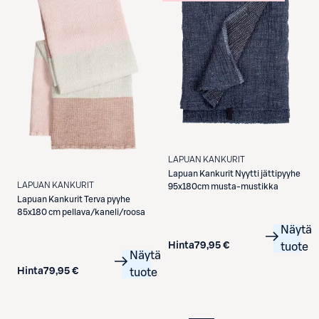
LAPUAN KANKURIT
Lapuan Kankurit
Nyytti jättipyyhe
LAPUAN KANKURIT
95x180cm musta-mustikka
Lapuan Kankurit
Terva pyyhe
85x180 cm pellava/kaneli/roosa
Näytä
Hinta
79,95 €
tuote
Näytä
Hinta
79,95 €
tuote