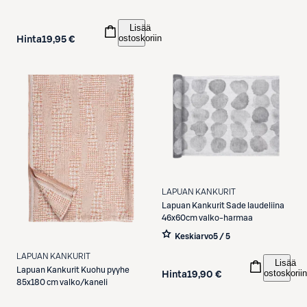
Lisää
ostoskoriin
Hinta
19,95 €
LAPUAN KANKURIT
Lapuan Kankurit
Sade laudeliina
46x60cm valko-harmaa
Keskiarvo
5 / 5
LAPUAN KANKURIT
Lisää
Lapuan Kankurit
Kuohu pyyhe
ostoskoriin
Hinta
19,90 €
85x180 cm valko/kaneli