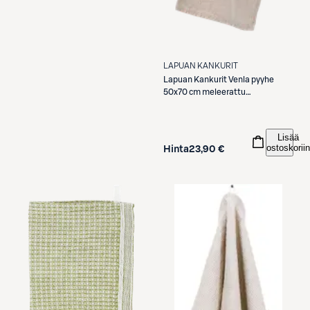
LAPUAN KANKURIT
Lapuan Kankurit
Venla pyyhe
50x70 cm meleerattu
kaneli/valkoinen
Lisää
ostoskoriin
Hinta
23,90 €