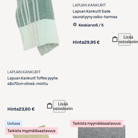
LAPUAN KANKURIT
Lapuan Kankurit
Sade
saunatyyny valko-harmaa
Keskiarvo
5 / 5
Lisää
ostoskoriin
Hinta
29,95 €
LAPUAN KANKURIT
Lapuan Kankurit
Toffee pyyhe
48x70cm vihreä-minttu
Lisää
ostoskoriin
Hinta
23,90 €
Uutuus
Tarkista myymäläsaatavuus
Tarkista myymäläsaatavuus