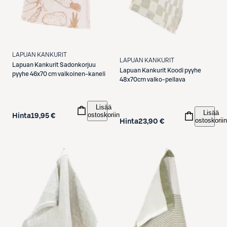
LAPUAN KANKURIT
LAPUAN KANKURIT
Lapuan Kankurit
Sadonkorjuu
Lapuan Kankurit
Koodi pyyhe
pyyhe 46x70 cm valkoinen-kaneli
48x70cm valko-pellava
Lisää
Lisää
ostoskoriin
Hinta
19,95 €
ostoskoriin
Hinta
23,90 €