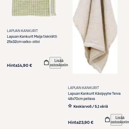
LAPUAN KANKURIT
Lapuan Kankurit
Maija tiskirätti
25x32cm valko-oliivi
Lisää
ostoskoriin
Hinta
14,90 €
LAPUAN KANKURIT
Lapuan Kankurit
Käsipyyhe Terva
48x70cm pellava
Keskiarvo
5 / 5
,
1 väriä
Lisää
ostoskoriin
Hinta
23,90 €