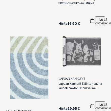
38x38cm valko-mustikka
Lisää
ostoskoriin
Hinta
16,90 €
LAPUAN KANKURIT
Lapuan Kankurit
Eläinten sauna
laudeliina 46x150 cm valko-
musta
Lisää
ostoskoriin
Hinta
39,95 €