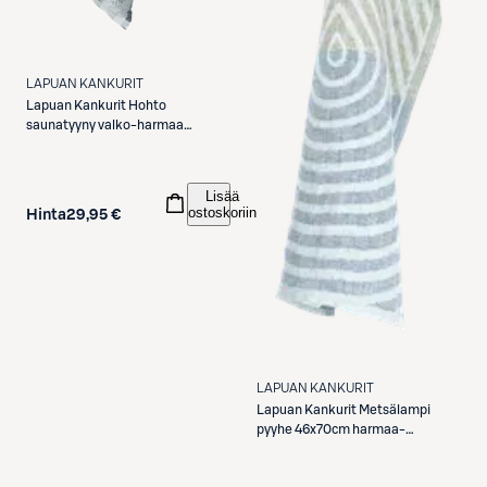
LAPUAN KANKURIT
Lapuan Kankurit
Hohto
saunatyyny valko-harmaa
pellava-puuvilla
Lisää
ostoskoriin
Hinta
29,95 €
LAPUAN KANKURIT
Lapuan Kankurit
Metsälampi
pyyhe 46x70cm harmaa-
mustikka-oliivi