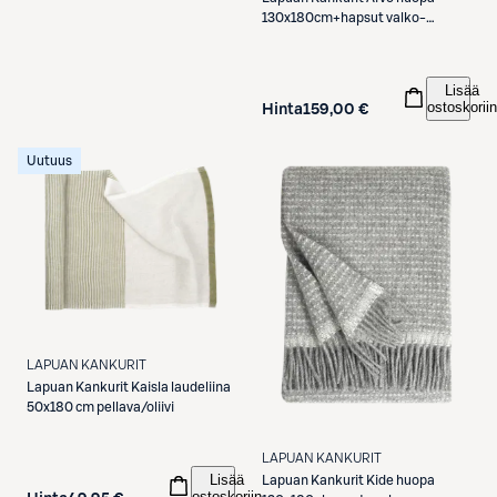
130x180cm+hapsut valko-
luonnon beige 100% villa
Lisää
ostoskoriin
Hinta
159,00 €
Uutuus
LAPUAN KANKURIT
Lapuan Kankurit
Kaisla laudeliina
50x180 cm pellava/oliivi
LAPUAN KANKURIT
Lisää
Lapuan Kankurit
Kide huopa
ostoskoriin