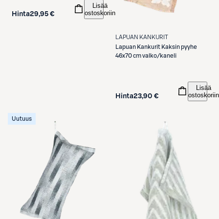
Lisää
ostoskoriin
Hinta
29,95 €
LAPUAN KANKURIT
Lapuan Kankurit
Kaksin pyyhe
46x70 cm valko/kaneli
Lisää
ostoskoriin
Hinta
23,90 €
Uutuus