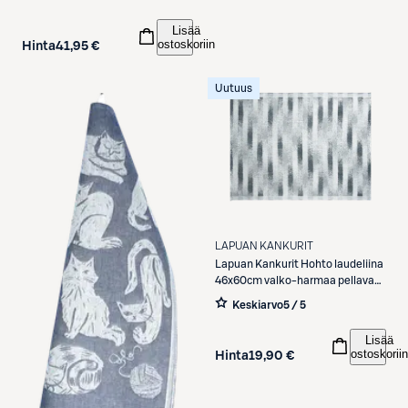
Lisää
ostoskoriin
Hinta
41,95 €
Uutuus
LAPUAN KANKURIT
Lapuan Kankurit
Hohto laudeliina
46x60cm valko-harmaa pellava-
puuvilla
Keskiarvo
5 / 5
Lisää
ostoskoriin
Hinta
19,90 €