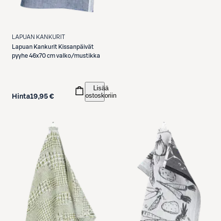
LAPUAN KANKURIT
Lapuan Kankurit
Kissanpäivät
pyyhe 46x70 cm valko/mustikka
Lisää
ostoskoriin
Hinta
19,95 €