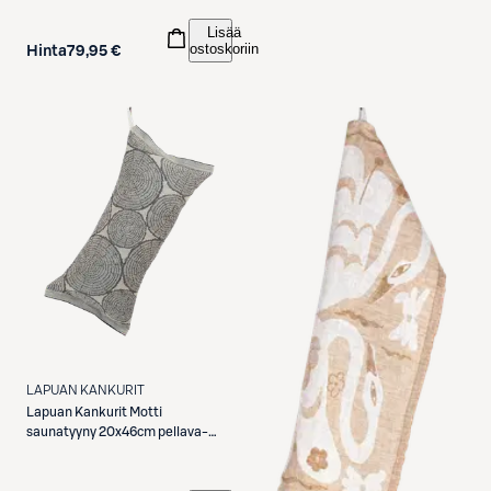
Lisää
ostoskoriin
Hinta
79,95 €
LAPUAN KANKURIT
Lapuan Kankurit
Motti
saunatyyny 20x46cm pellava-
musta