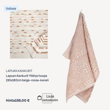
Uutuus
LAPUAN KANKURIT
Lapuan Kankurit
Yllätys huopa
130x180cm beige-roosa-kaneli
Lisää
ostoskoriin
Hinta
159,00 €