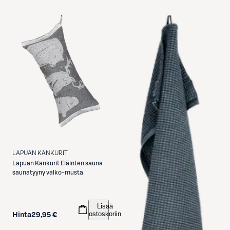
LAPUAN KANKURIT
Lapuan Kankurit
Eläinten sauna
saunatyyny valko-musta
Lisää
ostoskoriin
Hinta
29,95 €