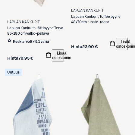
LAPUAN KANKURIT
Lapuan Kankurit
Toffee pyyhe
LAPUAN KANKURIT
48x70cm ruoste-roosa
Lapuan Kankurit
Jättipyyhe Terva
85x180 cm valko-pellava
Lisää
Keskiarvo
5 / 5
,
1 väriä
ostoskoriin
Hinta
23,90 €
Lisää
ostoskoriin
Hinta
79,95 €
Uutuus