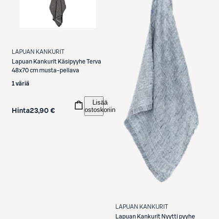
LAPUAN KANKURIT
Lapuan Kankurit
Käsipyyhe Terva
48x70 cm musta-pellava
1 väriä
Lisää
ostoskoriin
Hinta
23,90 €
LAPUAN KANKURIT
Lapuan Kankurit
Nyytti pyyhe