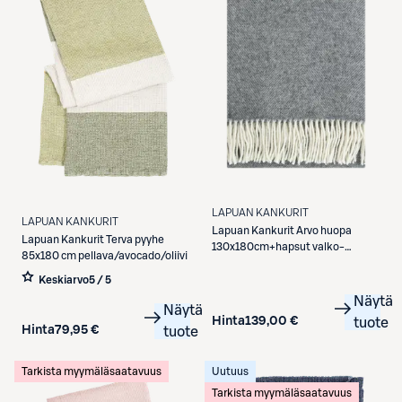
LAPUAN KANKURIT
LAPUAN KANKURIT
Lapuan Kankurit
Arvo huopa
Lapuan Kankurit
Terva pyyhe
130x180cm+hapsut valko-
85x180 cm pellava/avocado/oliivi
meleerattu harmaa 100% villa
Keskiarvo
5 / 5
Näytä
Näytä
Hinta
139,00 €
tuote
Hinta
79,95 €
tuote
Tarkista myymäläsaatavuus
Uutuus
Tarkista myymäläsaatavuus