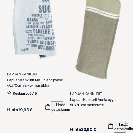
LAPUAN KANKURIT
Lapuan Kankurit
My Finland pyyhe
46x70cm valko-mustikka
Keskiarvo
5 / 5
LAPUAN KANKURIT
Lapuan Kankurit
Venla pyyhe
Lisää
50x70 cm meleerattu
ostoskoriin
Hinta
19,95 €
oliivi/valkoinen
Lisää
ostoskoriin
Hinta
23,90 €