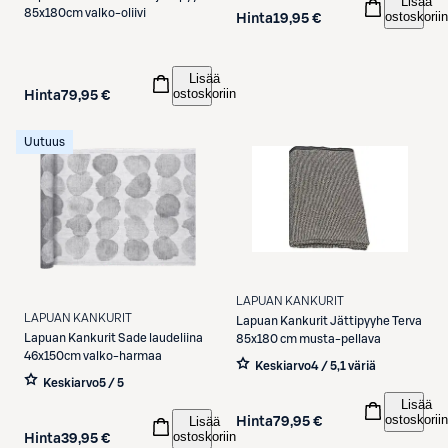
Lisää
85x180cm valko-oliivi
ostoskoriin
Hinta
19,95 €
Lisää
ostoskoriin
Hinta
79,95 €
Uutuus
LAPUAN KANKURIT
LAPUAN KANKURIT
Lapuan Kankurit
Jättipyyhe Terva
Lapuan Kankurit
Sade laudeliina
85x180 cm musta-pellava
46x150cm valko-harmaa
Keskiarvo
4 / 5
,
1 väriä
Keskiarvo
5 / 5
Lisää
ostoskoriin
Lisää
Hinta
79,95 €
ostoskoriin
Hinta
39,95 €