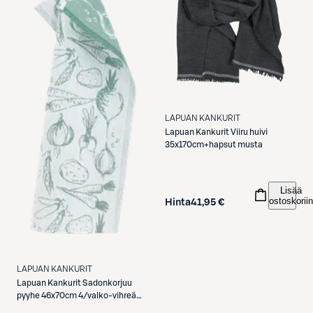
LAPUAN KANKURIT
Lapuan Kankurit
Viiru huivi
35x170cm+hapsut musta
Lisää
ostoskoriin
Hinta
41,95 €
LAPUAN KANKURIT
Lapuan Kankurit
Sadonkorjuu
pyyhe 46x70cm 4/valko-vihreä
haapa pellava-puuvilla