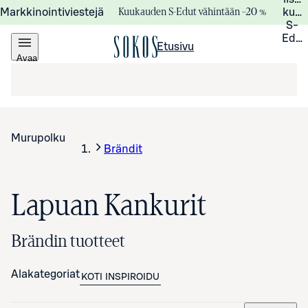
Kuukauden S-Edut vähintään –20 %
Markkinointiviestejä
kuuk
S-
Edui
Etusivu
Avaa
valikko
Murupolku
Brändit
Lapuan Kankurit
Brändin tuotteet
Alakategoriat
KOTI
INSPIROIDU