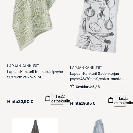
LAPUAN KANKURIT
LAPUAN KANKURIT
Lapuan Kankurit
Kuohu käsipyyhe
Lapuan Kankurit
Sadonkorjuu
52x70cm valko-oliivi
pyyhe 46x70cm 9/valko-musta
haapa pellava-puuvilla
Keskiarvo
5 / 5
Lisää
Lisää
ostoskoriin
Hinta
23,90 €
ostoskoriin
Hinta
19,95 €