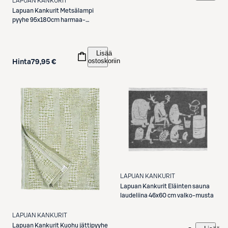
LAPUAN KANKURIT
Lapuan Kankurit
Metsälampi
pyyhe 95x180cm harmaa-
mustikka-oliivi
Lisää
ostoskoriin
Hinta
79,95 €
LAPUAN KANKURIT
Lapuan Kankurit
Eläinten sauna
laudeliina 46x60 cm valko-musta
LAPUAN KANKURIT
Lapuan Kankurit
Kuohu jättipyyhe