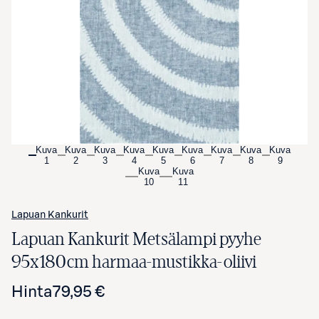
Avaa tuotekuva suurennettuna
Kuva
Kuva
Kuva
Kuva
Kuva
Kuva
Kuva
Kuva
Kuva
1
2
3
4
5
6
7
8
9
Kuva
Kuva
10
11
Lapuan Kankurit
Lapuan Kankurit Metsälampi pyyhe
95x180cm harmaa-mustikka-oliivi
Hinta
79,95 €