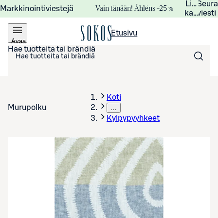
Lisätied
Seur
Vain tänään! Åhléns –25 %
Markkinointiviestejä
kampanj
viesti
Etusivu
Avaa
valikko
Hae tuotteita tai brändiä
Koti
Murupolku
…
Kylpypyyhkeet