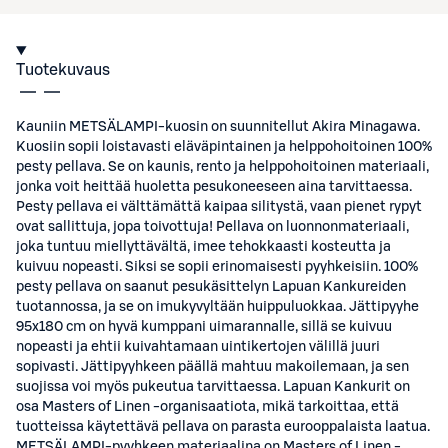
Tuotekuvaus
Kauniin METSÄLAMPI-kuosin on suunnitellut Akira Minagawa.
Kuosiin sopii loistavasti eläväpintainen ja helppohoitoinen 100%
pesty pellava. Se on kaunis, rento ja helppohoitoinen materiaali,
jonka voit heittää huoletta pesukoneeseen aina tarvittaessa.
Pesty pellava ei välttämättä kaipaa silitystä, vaan pienet rypyt
ovat sallittuja, jopa toivottuja! Pellava on luonnonmateriaali,
joka tuntuu miellyttävältä, imee tehokkaasti kosteutta ja
kuivuu nopeasti. Siksi se sopii erinomaisesti pyyhkeisiin. 100%
pesty pellava on saanut pesukäsittelyn Lapuan Kankureiden
tuotannossa, ja se on imukyvyltään huippuluokkaa. Jättipyyhe
95x180 cm on hyvä kumppani uimarannalle, sillä se kuivuu
nopeasti ja ehtii kuivahtamaan uintikertojen välillä juuri
sopivasti. Jättipyyhkeen päällä mahtuu makoilemaan, ja sen
suojissa voi myös pukeutua tarvittaessa. Lapuan Kankurit on
osa Masters of Linen -organisaatiota, mikä tarkoittaa, että
tuotteissa käytettävä pellava on parasta eurooppalaista laatua.
METSÄLAMPI-pyyhkeen materiaalina on Masters of Linen -