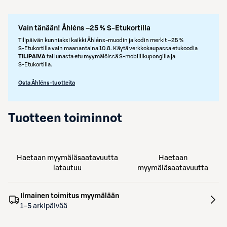
Vain tänään! Åhléns –25 % S-Etukortilla
Tilipäivän kunniaksi kaikki Åhléns-muodin ja kodin merkit –25 %
S‑Etukortilla vain maanantaina 10.8. Käytä verkkokaupassa etukoodia
TILIPAIVA
tai lunasta etu myymälöissä S‑mobiilikupongilla ja
S‑Etukortilla.
Osta Åhléns-tuotteita
Tuotteen toiminnot
Haetaan myymäläsaatavuutta
Haetaan
latautuu
myymäläsaatavuutta
Ilmainen toimitus myymälään
1–5 arkipäivää