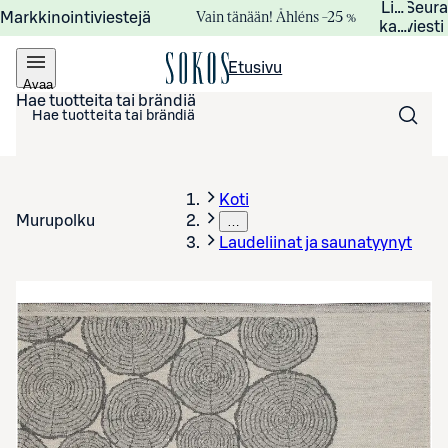
Lisätied
Seur
Vain tänään! Åhléns –25 %
Markkinointiviestejä
kampanj
viesti
Etusivu
Avaa
valikko
Hae tuotteita tai brändiä
Koti
Murupolku
…
Laudeliinat ja saunatyynyt