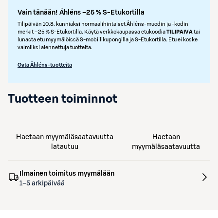
Vain tänään! Åhléns –25 % S-Etukortilla
Tilipäivän 10.8. kunniaksi normaalihintaiset Åhléns-muodin ja -kodin
merkit –25 % S‑Etukortilla. Käytä verkkokaupassa etukoodia
TILIPAIVA
tai
lunasta etu myymälöissä S‑mobiilikupongilla ja S‑Etukortilla. Etu ei koske
valmiiksi alennettuja tuotteita.
Osta Åhléns-tuotteita
Tuotteen toiminnot
Haetaan myymäläsaatavuutta
Haetaan
latautuu
myymäläsaatavuutta
Ilmainen toimitus myymälään
1–5 arkipäivää