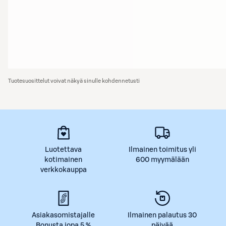
Tuotesuosittelut voivat näkyä sinulle kohdennetusti
Luotettava
Ilmainen toimitus yli
kotimainen
600 myymälään
verkkokauppa
Asiakasomistajalle
Ilmainen palautus 30
Bonusta jopa 5 %
päivää