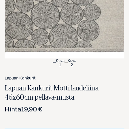
Avaa tuotekuva suurennettuna
Kuva
Kuva
1
2
Lapuan Kankurit
Lapuan Kankurit Motti laudeliina
46x60cm pellava-musta
Hinta
19,90 €