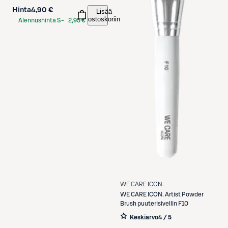
Hinta
4,90 €
Lisää
ostoskoriin
Alennushinta S-
2,95 €
Etukortilla
WE CARE ICON.
WE CARE ICON.
Artist Powder
Brush puuterisivellin F10
Keskiarvo
4 / 5