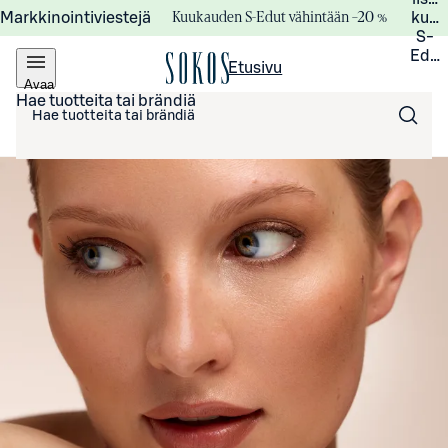
Kuukauden S-Edut vähintään –20 %
Markkinointiviestejä
kuuk
S-
Edui
Etusivu
Avaa
valikko
Hae tuotteita tai brändiä