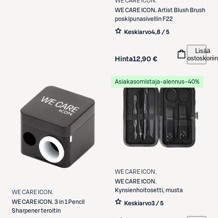
WE CARE ICON.
WE CARE ICON.
Artist Blush Brush
poskipunasivellin F22
Keskiarvo
4,8 / 5
Lisää
ostoskoriin
Hinta
12,90 €
Asiakasomistaja-alennus
−40%
WE CARE ICON.
WE CARE ICON.
Kynsienhoitosetti, musta
WE CARE ICON.
WE CARE ICON.
3 in 1 Pencil
Keskiarvo
3 / 5
Sharpener teroitin