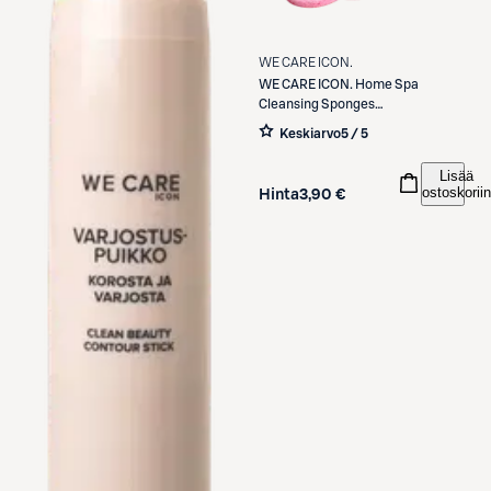
WE CARE ICON.
WE CARE ICON.
Home Spa
Cleansing Sponges
puhdistussieni 3 kpl
Keskiarvo
5 / 5
Lisää
ostoskoriin
Hinta
3,90 €