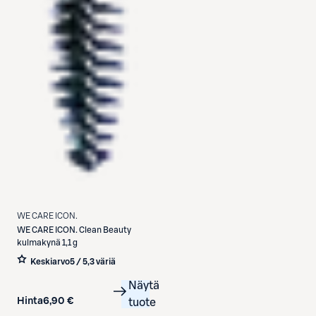
WE CARE ICON.
WE CARE ICON.
Clean Beauty
kulmakynä 1,1 g
Keskiarvo
5 / 5
,
3 väriä
Näytä
Hinta
6,90 €
tuote