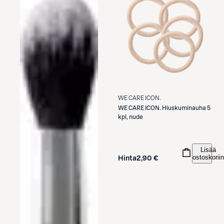
WE CARE ICON.
WE CARE ICON.
Hiuskuminauha 5
kpl, nude
Lisää
ostoskoriin
Hinta
2,90 €