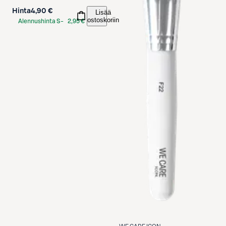
Hinta
4,90 €
Lisää
ostoskoriin
Alennushinta S-
2,95 €
Etukortilla