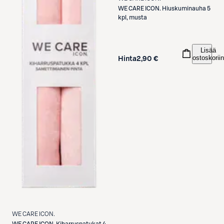
WE CARE ICON.
Hiuskuminauha 5
kpl, musta
Lisää
ostoskoriin
Hinta
2,90 €
WE CARE ICON.