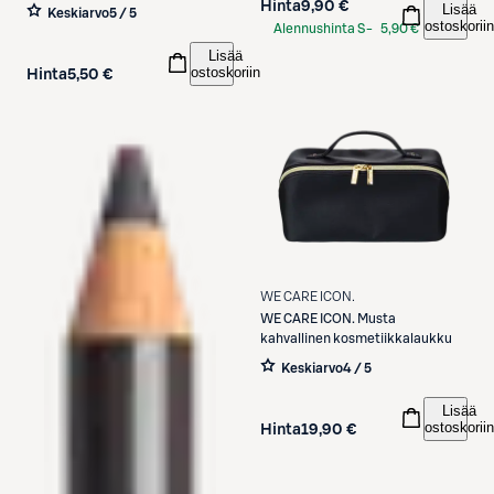
Hinta
9,90 €
Lisää
Keskiarvo
5 / 5
ostoskoriin
Alennushinta S-
5,90 €
Etukortilla
Lisää
ostoskoriin
Hinta
5,50 €
WE CARE ICON.
WE CARE ICON.
Musta
kahvallinen kosmetiikkalaukku
Keskiarvo
4 / 5
Lisää
ostoskoriin
Hinta
19,90 €