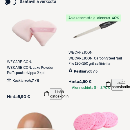
Saatavilla verkosta
Asiakasomistaja-alennus
−40%
WE CARE ICON.
WE CARE ICON.
Carbon Steel Nail
WE CARE ICON.
File 120/150 grit safiiriviila
WE CARE ICON.
Luxe Powder
Keskiarvo
5 / 5
Puffs puuterivippa 2 kpl
Keskiarvo
4,7 / 5
Hinta
4,50 €
Lisää
ostoskoriin
Alennushinta S-
2,70 €
Lisää
Etukortilla
ostoskoriin
Hinta
5,90 €