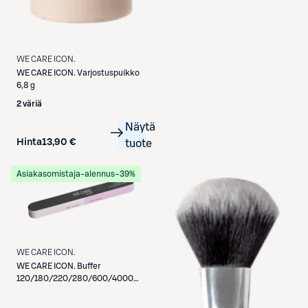
WE CARE ICON.
WE CARE ICON.
Varjostuspuikko
6,8 g
2 väriä
Näytä
Hinta
13,90 €
tuote
Asiakasomistaja-alennus
−39%
WE CARE ICON.
WE CARE ICON.
Buffer
120/180/220/280/600/4000
grit kynsi- ja kiillotusviila