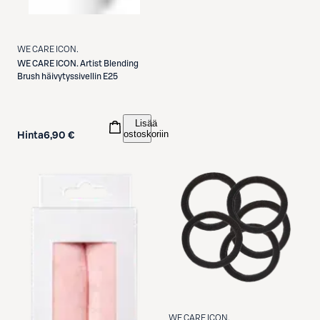
WE CARE ICON.
WE CARE ICON.
Artist Blending
Brush häivytyssivellin E25
Lisää
ostoskoriin
Hinta
6,90 €
WE CARE ICON.