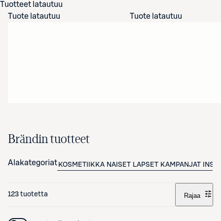
Tuotteet latautuu
Tuote latautuu
Tuote latautuu
Brändin tuotteet
Alakategoriat
KOSMETIIKKA
NAISET
LAPSET
KAMPANJAT
INSP
123 tuotetta
Rajaa