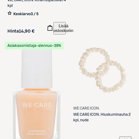
WE CARE ICON.
Kiharruspatukat 4
kpl
Keskiarvo
3 / 5
Lisää
ostoskoriin
Hinta
14,90 €
Asiakasomistaja-alennus
−39%
WE CARE ICON.
WE CARE ICON.
Hiuskuminauha 2
kpl, nude