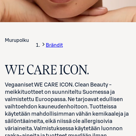
Murupolku
Brändit
WE CARE ICON.
Vegaaniset WE CARE ICON. Clean Beauty -
meikkituotteet on suunniteltu Suomessa ja
valmistettu Euroopassa. Ne tarjoavat edullisen
vaihtoehdon kauneudenhoitoon. Tuotteissa
käytetään mahdollisimman vähän kemikaaleja ja
säilöntäaineita, eikä niissä ole allergisoivia
väriaineita.
Valmistuksessa käytetään luonnon
raaka-aineita ja tuotteet myydään ilman