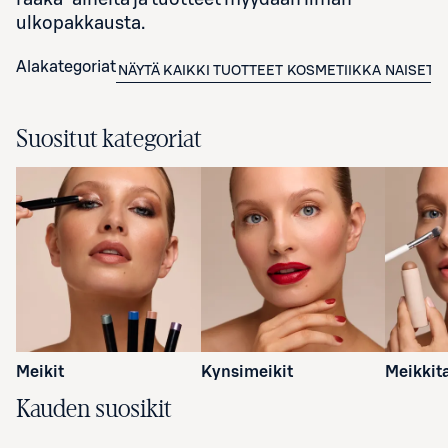
ulkopakkausta.
Alakategoriat
NÄYTÄ KAIKKI TUOTTEET
KOSMETIIKKA
NAISET
L
Suositut kategoriat
Meikit
Kynsimeikit
Meikkit
Kauden suosikit