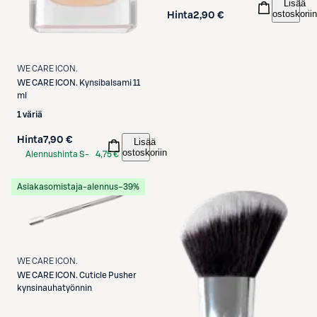
Lisää
ostoskoriin
Hinta
2,90 €
WE CARE ICON.
WE CARE ICON.
Kynsibalsami 11
ml
1 väriä
Hinta
7,90 €
Lisää
ostoskoriin
Alennushinta S-
4,75 €
Etukortilla
Asiakasomistaja-alennus
−39%
WE CARE ICON.
WE CARE ICON.
Cuticle Pusher
kynsinauhatyönnin