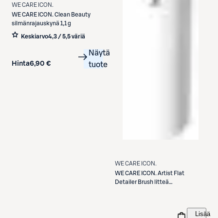
WE CARE ICON.
WE CARE ICON.
Clean Beauty
silmänrajauskynä 1,1 g
Keskiarvo
4,3 / 5
,
5 väriä
Näytä
Hinta
6,90 €
tuote
WE CARE ICON.
WE CARE ICON.
Artist Flat
Detailer Brush litteä
tarkkuussivellin E32
Lisää