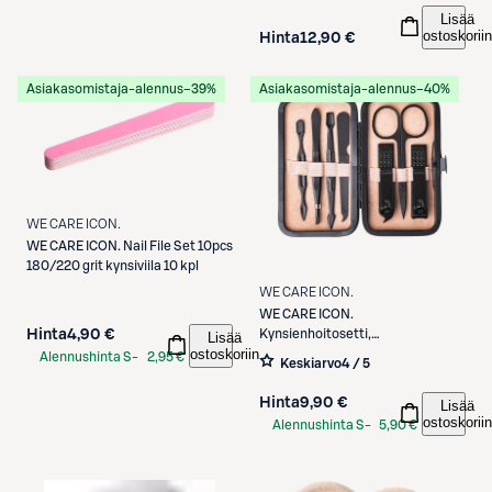
Lisää
ostoskoriin
Hinta
12,90 €
Asiakasomistaja-alennus
−39%
Asiakasomistaja-alennus
−40%
WE CARE ICON.
WE CARE ICON.
Nail File Set 10pcs
180/220 grit kynsiviila 10 kpl
WE CARE ICON.
WE CARE ICON.
Kynsienhoitosetti,
Hinta
4,90 €
Lisää
ostoskoriin
vaaleanpunainen
Alennushinta S-
2,95 €
Keskiarvo
4 / 5
Etukortilla
Hinta
9,90 €
Lisää
ostoskoriin
Alennushinta S-
5,90 €
Etukortilla