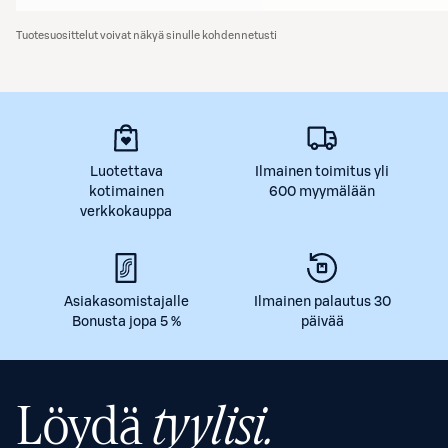
Tuotesuosittelut voivat näkyä sinulle kohdennetusti
Luotettava
Ilmainen toimitus yli
kotimainen
600 myymälään
verkkokauppa
Asiakasomistajalle
Ilmainen palautus 30
Bonusta jopa 5 %
päivää
Löydä
tyylisi.