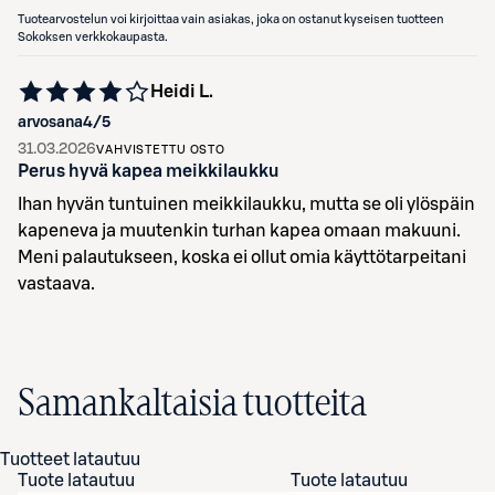
Tuotearvostelun voi kirjoittaa vain asiakas, joka on ostanut kyseisen tuotteen
Sokoksen verkkokaupasta.
Heidi L.
arvosana
4
/5
31.03.2026
VAHVISTETTU OSTO
Perus hyvä kapea meikkilaukku
Ihan hyvän tuntuinen meikkilaukku, mutta se oli ylöspäin
kapeneva ja muutenkin turhan kapea omaan makuuni.
Meni palautukseen, koska ei ollut omia käyttötarpeitani
vastaava.
Samankaltaisia tuotteita
Tuotteet latautuu
Tuote latautuu
Tuote latautuu