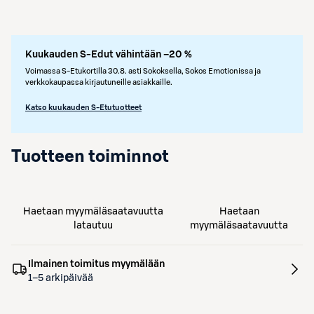
Kuukauden S-Edut vähintään –20 %
Voimassa S-Etukortilla 30.8. asti Sokoksella, Sokos Emotionissa ja
verkkokaupassa kirjautuneille asiakkaille.
Katso kuukauden S-Etutuotteet
Tuotteen toiminnot
Haetaan myymäläsaatavuutta
Haetaan
latautuu
myymäläsaatavuutta
Ilmainen toimitus myymälään
1–5 arkipäivää