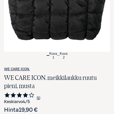
Avaa tuotekuva suurennettuna
Kuva
Kuva
1
2
WE CARE ICON.
WE CARE ICON. meikkilaukku ruutu
pieni, musta
1
Siirry arvioihin
kappale
Keskiarvo
4
/5
Hinta
19,90 €