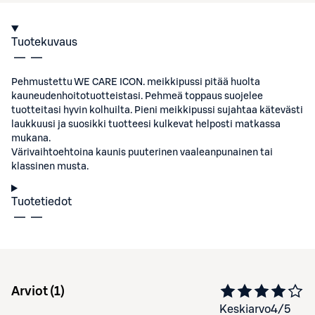
Tuotekuvaus
Pehmustettu WE CARE ICON. meikkipussi pitää huolta
kauneudenhoitotuotteistasi. Pehmeä toppaus suojelee
tuotteitasi hyvin kolhuilta. Pieni meikkipussi sujahtaa kätevästi
laukkuusi ja suosikki tuotteesi kulkevat helposti matkassa
mukana.
Värivaihtoehtoina kaunis puuterinen vaaleanpunainen tai
klassinen musta.
Tuotetiedot
Arviot (
1
)
Keskiarvo
4
/5