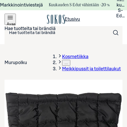
Kuukauden S-Edut vähintään –20 %
Markkinointiviestejä
kuuk
S-
Edui
Etusivu
Avaa
valikko
Hae tuotteita tai brändiä
Kosmetiikka
Murupolku
…
Meikkipussit ja toilettilaukut