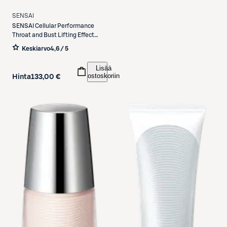
SENSAI
SENSAI
Cellular Performance
Throat and Bust Lifting Effect
kaula- ja dekolteeseerumi 100 ml
Keskiarvo
4,6 / 5
Lisää
ostoskoriin
Hinta
133,00 €