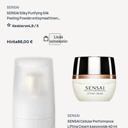
SENSAI
SENSAI
Silky Purifying Silk
Peeling Powder entsymaattinen
kasvojenkuorinta 40 g
Keskiarvo
4,9 / 5
Lisää
ostoskoriin
Hinta
86,00 €
SENSAI
SENSAI
Cellular Performance
Lifting Cream kasvovoide 40 ml