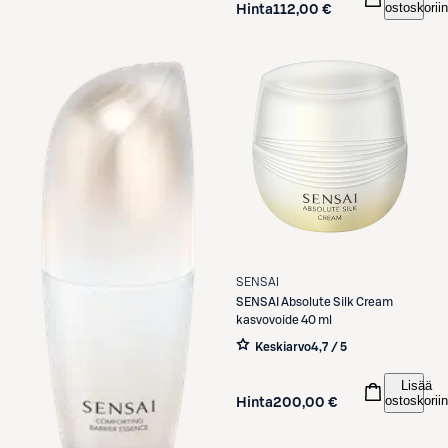
ostoskoriin
Hinta
112,00 €
SENSAI
SENSAI
Absolute Silk Cream
kasvovoide 40 ml
Keskiarvo
4,7 / 5
Lisää
ostoskoriin
Hinta
200,00 €