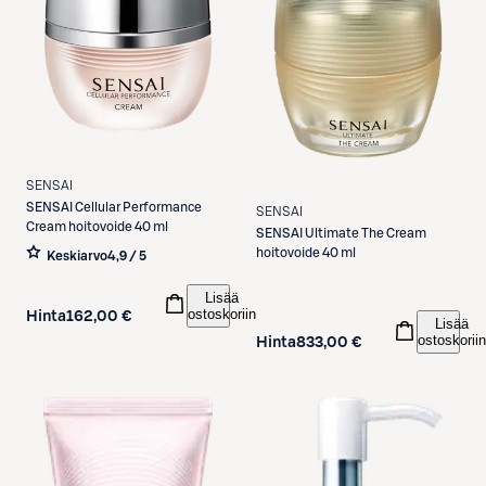
SENSAI
SENSAI
Cellular Performance
SENSAI
Cream hoitovoide 40 ml
SENSAI
Ultimate The Cream
hoitovoide 40 ml
Keskiarvo
4,9 / 5
Lisää
ostoskoriin
Hinta
162,00 €
Lisää
ostoskoriin
Hinta
833,00 €