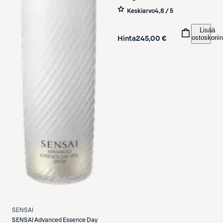
Keskiarvo
4,8 / 5
Lisää
ostoskoriin
Hinta
245,00 €
SENSAI
SENSAI
Advanced Essence Day