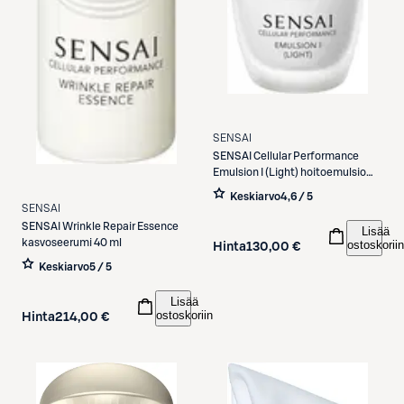
SENSAI
SENSAI
Cellular Performance
Emulsion I (Light) hoitoemulsio
100 ml
Keskiarvo
4,6 / 5
SENSAI
SENSAI
Wrinkle Repair Essence
Lisää
kasvoseerumi 40 ml
ostoskoriin
Hinta
130,00 €
Keskiarvo
5 / 5
Lisää
ostoskoriin
Hinta
214,00 €