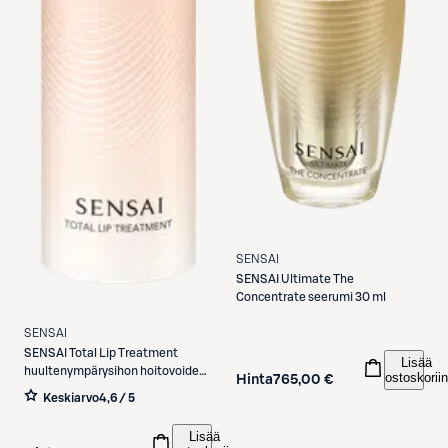
SENSAI
SENSAI
Ultimate The
Concentrate seerumi 30 ml
SENSAI
SENSAI
Total Lip Treatment
Lisää
huultenympärysihon hoitovoide
ostoskoriin
Hinta
765,00 €
15 ml
Keskiarvo
4,6 / 5
Lisää