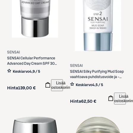
SENSAI
SENSAI
Cellular Performance
Advanced Day Cream SPF 30
SENSAI
päivävoide 50 ml
Keskiarvo
4,9 / 5
SENSAI
Silky Purifying Mud Soap
vaahtoava puhdistusvoide ja -
naamio 125 ml
Lisää
Keskiarvo
4,5 / 5
ostoskoriin
Hinta
139,00 €
Lisää
ostoskoriin
Hinta
62,50 €