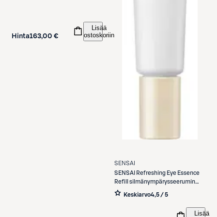
Lisää
ostoskoriin
Hinta
163,00 €
SENSAI
SENSAI
Refreshing Eye Essence
Refill silmänympärysseerumin
täyttöpakkaus 20 ml
Keskiarvo
4,5 / 5
Lisää