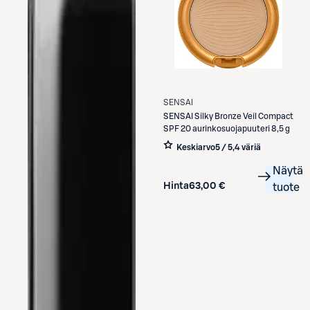
SENSAI
SENSAI
Silky Bronze Veil Compact
SPF 20 aurinkosuojapuuteri 8,5 g
Keskiarvo
5 / 5
,
4 väriä
Näytä
Hinta
63,00 €
tuote