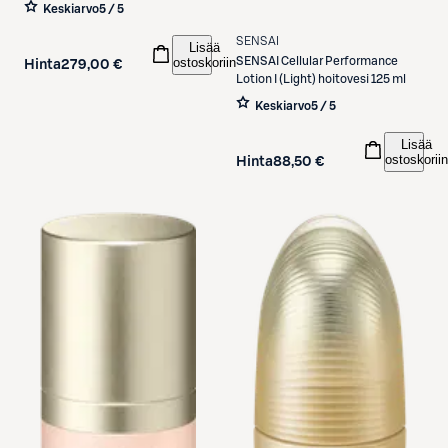
seerumi 40 ml
Keskiarvo
5 / 5
SENSAI
Lisää
SENSAI
Cellular Performance
ostoskoriin
Hinta
279,00 €
Lotion I (Light) hoitovesi 125 ml
Keskiarvo
5 / 5
Lisää
ostoskoriin
Hinta
88,50 €