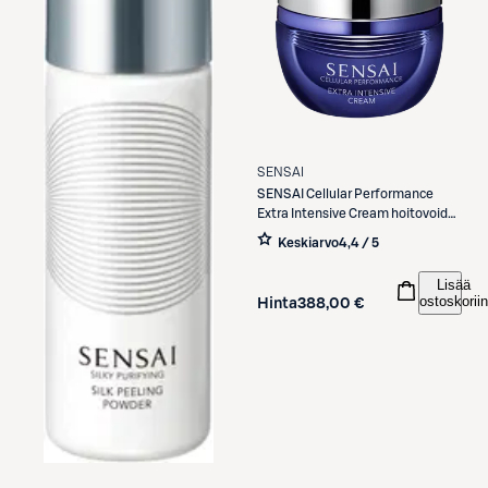
SENSAI
SENSAI
Cellular Performance
Extra Intensive Cream hoitovoide
40 ml
Keskiarvo
4,4 / 5
Lisää
ostoskoriin
Hinta
388,00 €