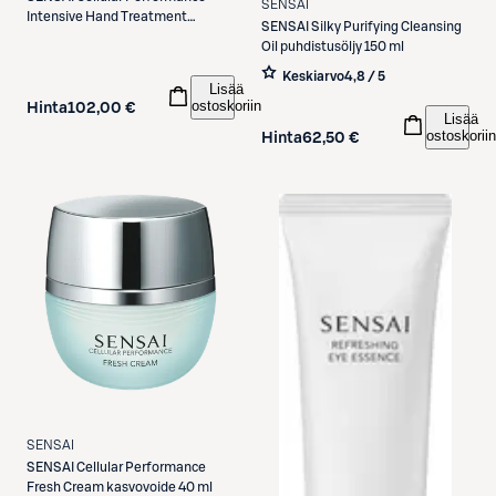
SENSAI
Intensive Hand Treatment
SENSAI
Silky Purifying Cleansing
käsivoide 100 ml
Oil puhdistusöljy 150 ml
Keskiarvo
4,8 / 5
Lisää
ostoskoriin
Hinta
102,00 €
Lisää
ostoskoriin
Hinta
62,50 €
SENSAI
SENSAI
Cellular Performance
Fresh Cream kasvovoide 40 ml