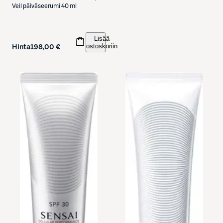
Veil päiväseerumi 40 ml
Lisää
ostoskoriin
Hinta
198,00 €