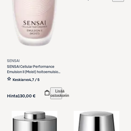
SENSAI
SENSAI
Cellular Performance
Emulsion II (Moist) hoitoemulsio
100 ml
Keskiarvo
4,7 / 5
Lisää
ostoskoriin
Hinta
130,00 €