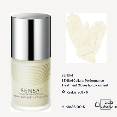
SENSAI
SENSAI
Cellular Performance
Treatment Gloves hoitokäsineet
Keskiarvo
5 / 5
Lisää
ostoskoriin
Hinta
36,00 €