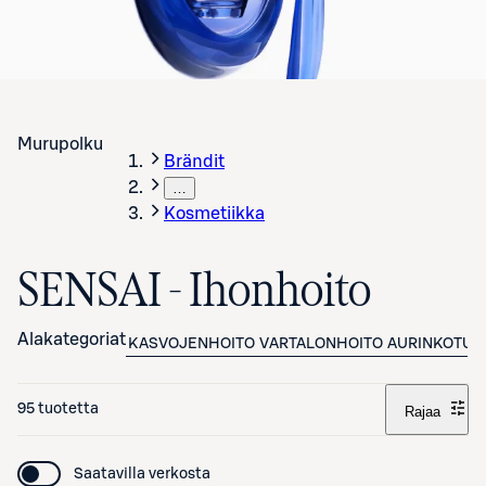
Murupolku
Brändit
…
Kosmetiikka
SENSAI - Ihonhoito
Alakategoriat
KASVOJENHOITO
VARTALONHOITO
AURINKOTUO
95 tuotetta
Rajaa
Saatavilla verkosta