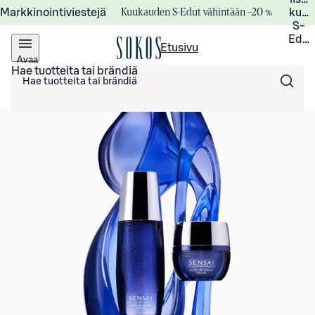
Kuukauden S-Edut vähintään –20 %
Markkinointiviestejä
kuuk
S-
Edui
Etusivu
Avaa
valikko
Hae tuotteita tai brändiä