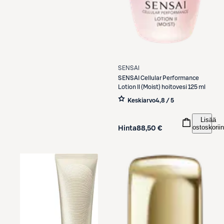
SENSAI
SENSAI
Cellular Performance
Lotion II (Moist) hoitovesi 125 ml
Keskiarvo
4,8 / 5
Lisää
ostoskoriin
Hinta
88,50 €