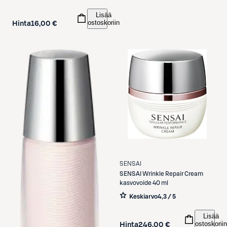
Lisää
ostoskoriin
Hinta
16,00 €
SENSAI
SENSAI
Wrinkle Repair Cream
kasvovoide 40 ml
Keskiarvo
4,3 / 5
Lisää
ostoskoriin
Hinta
246,00 €