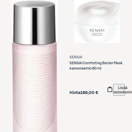
SENSAI
SENSAI
Comforting Barrier Mask
kasvonaamio 60 ml
Lisää
ostoskoriin
Hinta
186,00 €