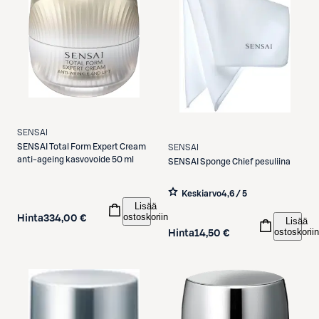
SENSAI
SENSAI
Total Form Expert Cream
SENSAI
anti-ageing kasvovoide 50 ml
SENSAI
Sponge Chief pesuliina
Keskiarvo
4,6 / 5
Lisää
ostoskoriin
Hinta
334,00 €
Lisää
ostoskoriin
Hinta
14,50 €