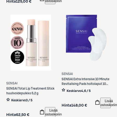
ostoskoriin
Hinta
125,00 €
SENSAI
SENSAI
Extra Intensive 10 Minute
SENSAI
Revitalising Pads hoitolaput 10
paria
SENSAI
Total Lip Treatment Stick
Keskiarvo
4,6 / 5
huulivoidepuikko 5,2 g
Keskiarvo
3 / 5
Lisää
ostoskoriin
Hinta
148,00 €
Lisää
ostoskoriin
Hinta
62,50 €