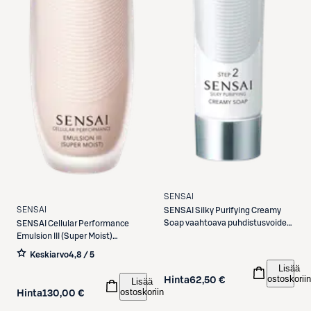
SENSAI
SENSAI
SENSAI
Silky Purifying Creamy
Soap vaahtoava puhdistusvoide
SENSAI
Cellular Performance
125 ml
Emulsion III (Super Moist)
hoitoemulsio 100 ml
Keskiarvo
4,8 / 5
Lisää
ostoskoriin
Hinta
62,50 €
Lisää
ostoskoriin
Hinta
130,00 €