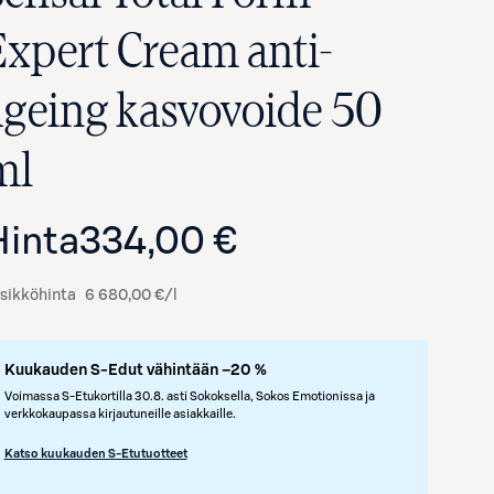
Expert Cream anti-
ageing kasvovoide 50
ml
Hinta
334,00 €
sikköhinta
6 680,00 €/l
Avaa tuotekuva suurennettuna
Kuukauden S-Edut vähintään –20 %
Voimassa S-Etukortilla 30.8. asti Sokoksella, Sokos Emotionissa ja
verkkokaupassa kirjautuneille asiakkaille.
Katso kuukauden S-Etutuotteet