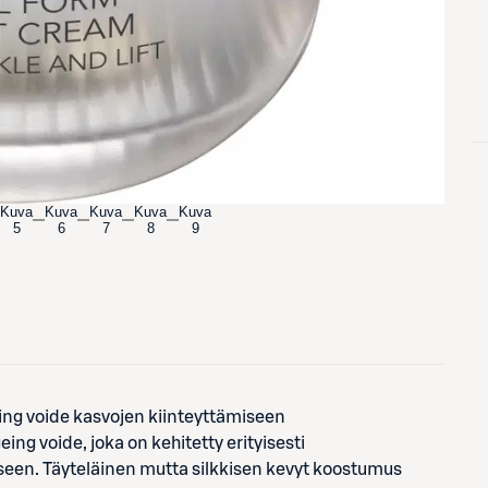
Kuva
Kuva
Kuva
Kuva
Kuva
5
6
7
8
9
ng voide kasvojen kiinteyttämiseen
ng voide, joka on kehitetty erityisesti
seen. Täyteläinen mutta silkkisen kevyt koostumus