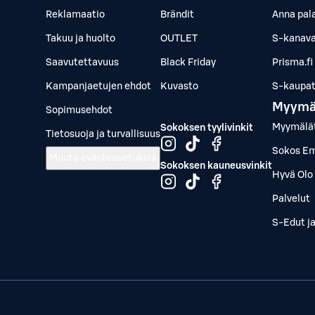
Reklamaatio
Brändit
Anna pal
Takuu ja huolto
OUTLET
S-kanava
Saavutettavuus
Black Friday
Prisma.fi
Kampanjaetujen ehdot
Kuvasto
S-kaupat.
Myymä
Sopimusehdot
Myymälä
Sokoksen tyylivinkit
Tietosuoja ja turvallisuus
Sokos Em
Muuta evästeasetuksia
Sokoksen kauneusvinkit
Hyvä Olo 
Palvelut
S-Edut j