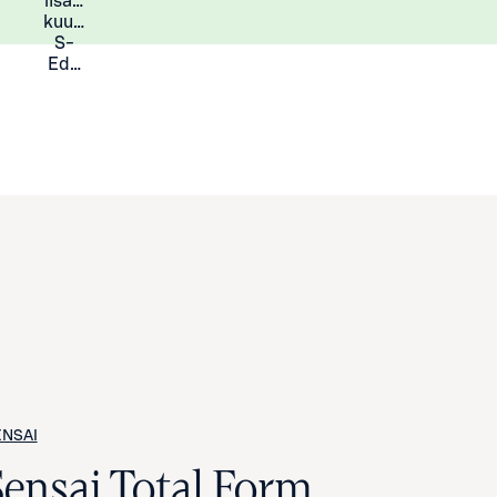
lisää
Lisätietoja
kuukauden
S-
Eduista
ENSAI
Sensai Total Form