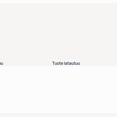
uu
Tuote latautuu