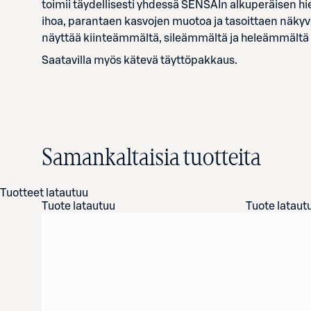
toimii täydellisesti yhdessä SENSAIn alkuperäisen h
ihoa, parantaen kasvojen muotoa ja tasoittaen näkyvi
näyttää kiinteämmältä, sileämmältä ja heleämmältä – 
Saatavilla myös kätevä täyttöpakkaus.
Samankaltaisia tuotteita
Tuotteet latautuu
Tuote latautuu
Tuote lataut