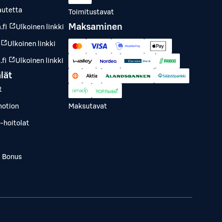
autetta
Toimitustavat
Maksaminen
.fi
Ulkoinen linkki
Ulkoinen linkki
fi
Ulkoinen linkki
lät
t
otion
Maksutavat
-hoitolat
a Bonus