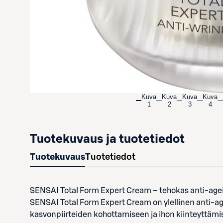
Kuva
Kuva
Kuva
Kuva
1
2
3
4
Tuotekuvaus ja tuotetiedot
Tuotekuvaus
Tuotetiedot
SENSAI Total Form Expert Cream – tehokas anti-agei
SENSAI Total Form Expert Cream on ylellinen anti-agei
kasvonpiirteiden kohottamiseen ja ihon kiinteyttämi