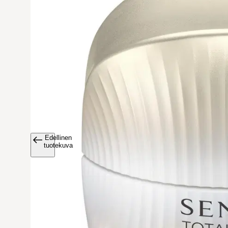
Edellinen
Avaa tuoteku
tuotekuva