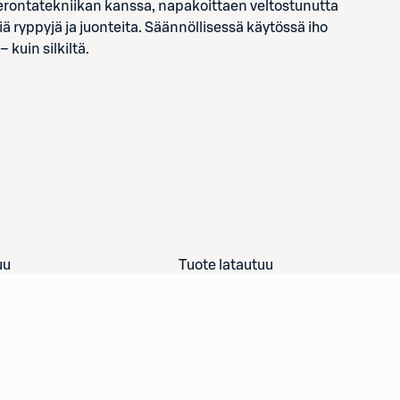
ierontatekniikan kanssa, napakoittaen veltostunutta
ä ryppyjä ja juonteita. Säännöllisessä käytössä iho
kuin silkiltä.
uu
Tuote latautuu