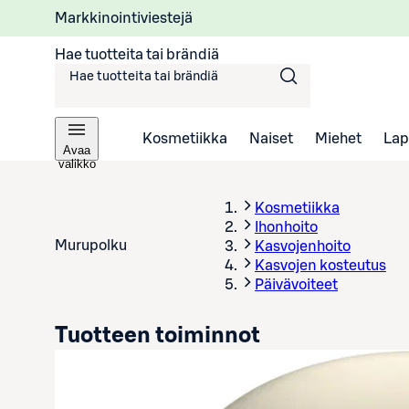
Markkinointiviestejä
Hae tuotteita tai brändiä
Kosmetiikka
Naiset
Miehet
Lap
Avaa
valikko
Kosmetiikka
Ihonhoito
Murupolku
Kasvojenhoito
Kasvojen kosteutus
Päivävoiteet
Tuotteen toiminnot