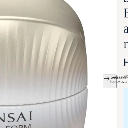
Yk
Seuraava
va suurennettuna
tuotekuva