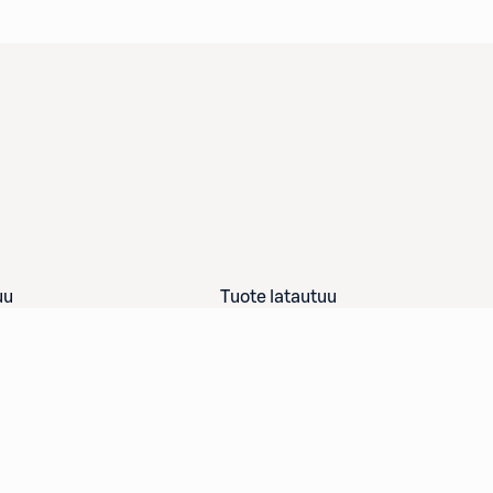
uu
Tuote latautuu