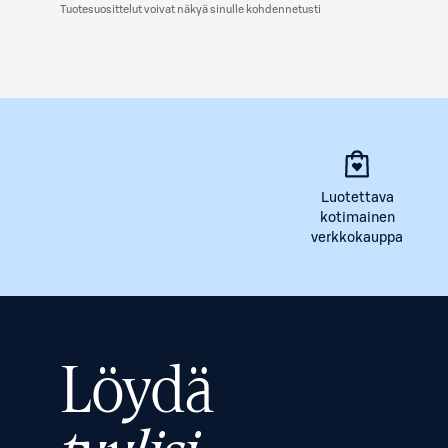
Tuotesuosittelut voivat näkyä sinulle kohdennetusti
Luotettava
kotimainen
verkkokauppa
Löydä