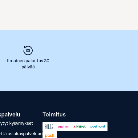
Ilmainen palautus 30
päivää
spalvelu
Toimitus
sytyt kysymykset
yttä asiakaspalveluun