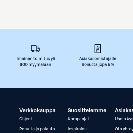
Ilmainen toimitus yli
Asiakasomistajalle
600 myymälään
Bonusta jopa 5 %
Verkkokauppa
Suosittelemme
Asiaka
Ohjeet
Kampanjat
Usein ky
Peruuta ja palauta
Inspiroidu
Ota yhte