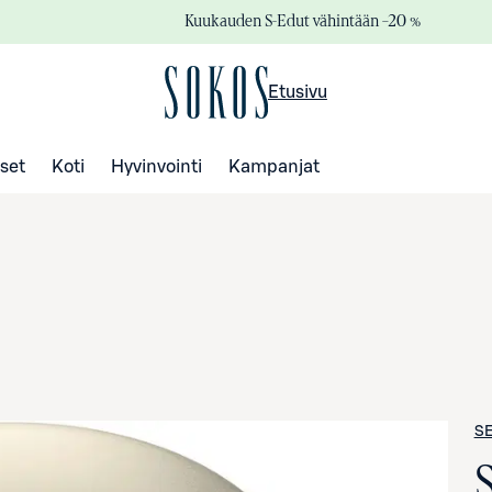
Kuukauden S-Edut vähintään –20 %
Etusivu
set
Koti
Hyvinvointi
Kampanjat
S