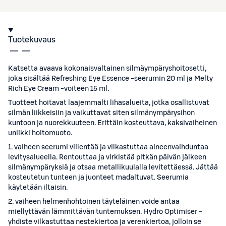
Tuotekuvaus
Katsetta avaava kokonaisvaltainen silmäympäryshoitosetti,
joka sisältää Refreshing Eye Essence -seerumin 20 ml ja Melty
Rich Eye Cream -voiteen 15 ml.
Tuotteet hoitavat laajemmalti lihasalueita, jotka osallistuvat
silmän liikkeisiin ja vaikuttavat siten silmänympärysihon
kuntoon ja nuorekkuuteen. Erittäin kosteuttava, kaksivaiheinen
uniikki hoitomuoto.
1. vaiheen seerumi viilentää ja vilkastuttaa aineenvaihduntaa
levitysalueella. Rentouttaa ja virkistää pitkän päivän jälkeen
silmänympäryksiä ja otsaa metallikuulalla levitettäessä. Jättää
kosteutetun tunteen ja juonteet madaltuvat. Seerumia
käytetään iltaisin.
2. vaiheen helmenhohtoinen täyteläinen voide antaa
miellyttävän lämmittävän tuntemuksen. Hydro Optimiser -
yhdiste vilkastuttaa nestekiertoa ja verenkiertoa, jolloin se