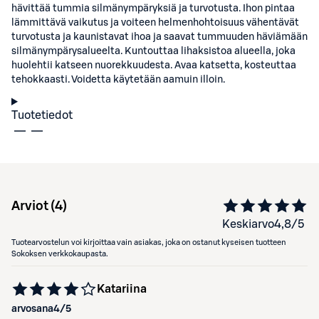
hävittää tummia silmänympäryksiä ja turvotusta. Ihon pintaa
lämmittävä vaikutus ja voiteen helmenhohtoisuus vähentävät
turvotusta ja kaunistavat ihoa ja saavat tummuuden häviämään
silmänympärysalueelta. Kuntouttaa lihaksistoa alueella, joka
huolehtii katseen nuorekkuudesta. Avaa katsetta, kosteuttaa
tehokkaasti. Voidetta käytetään aamuin illoin.
Tuotetiedot
Arviot (
4
)
Keskiarvo
4,8
/5
Tuotearvostelun voi kirjoittaa vain asiakas, joka on ostanut kyseisen tuotteen
Sokoksen verkkokaupasta.
Katariina
arvosana
4
/5