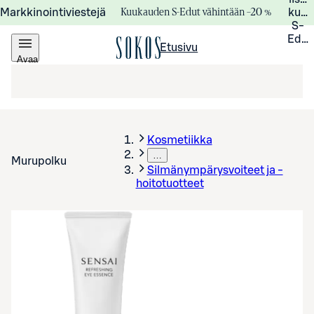
Kuukauden S-Edut vähintään –20 %
Markkinointiviestejä
kuuk
S-
Edui
Etusivu
Avaa
valikko
Kosmetiikka
…
Murupolku
Silmänympärysvoiteet ja -
hoitotuotteet