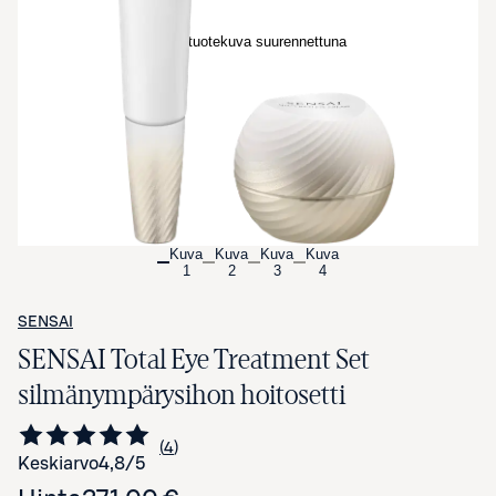
Avaa tuotekuva suurennettuna
Kuva
Kuva
Kuva
Kuva
1
2
3
4
SENSAI
SENSAI Total Eye Treatment Set
silmänympärysihon hoitosetti
4
Siirry arvioihin
kappaletta
Keskiarvo
4,8
/5