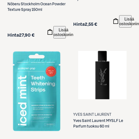
Nõberu Stockholm
Ocean Powder
Texture Spray 150ml
Lisää
ostoskoriin
Hinta
2,55 €
Lisää
ostoskoriin
Hinta
27,90 €
YVES SAINT LAURENT
Yves Saint Laurent
MYSLF Le
Parfum tuoksu 60 ml