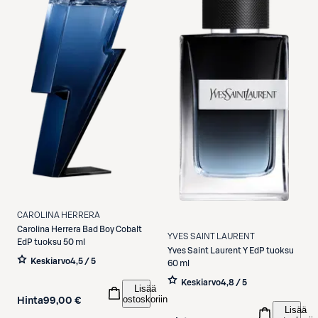
CAROLINA HERRERA
Carolina Herrera
Bad Boy Cobalt
YVES SAINT LAURENT
EdP tuoksu 50 ml
Yves Saint Laurent
Y EdP tuoksu
Keskiarvo
4,5 / 5
60 ml
Keskiarvo
4,8 / 5
Lisää
ostoskoriin
Hinta
99,00 €
Lisää