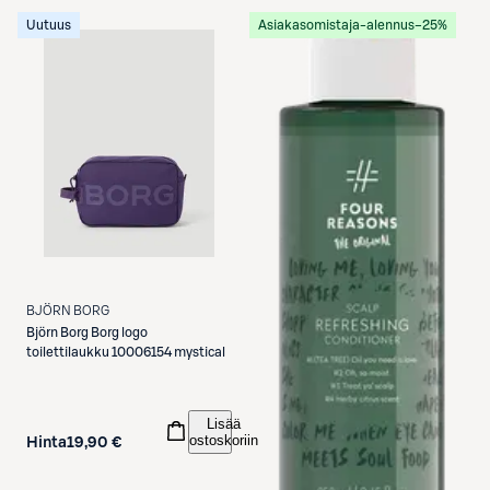
Uutuus
Asiakasomistaja-alennus
−25%
BJÖRN BORG
Björn Borg
Borg logo
toilettilaukku 10006154 mystical
Lisää
ostoskoriin
Hinta
19,90 €