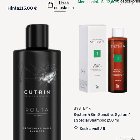
ostoskoriin
Alennushinta S-
12,60 €
Lisää
ostoskoriin
Etukortilla
Hinta
115,00 €
SYSTEM 4
System 4
Sim Sensitive System4,
1 Special Shampoo 250 ml
Keskiarvo
5 / 5