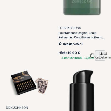
FOUR REASONS
Four Reasons
Original Scalp
Refreshing Conditioner hoitoaine
250 ml
Keskiarvo
5 / 5
Hinta
19,90 €
Lisää
ostoskoriin
Alennushinta S-
14,90 €
Etukortilla
DICK JOHNSON