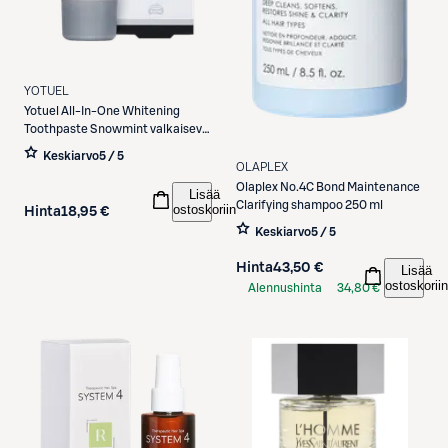
YOTUEL
Yotuel
All-In-One Whitening
Toothpaste Snowmint valkaiseva
hammastahna, minttu75 ml
Keskiarvo
5 / 5
OLAPLEX
Olaplex
No.4C Bond Maintenance
Lisää
Clarifying shampoo 250 ml
ostoskoriin
Hinta
18,95 €
Keskiarvo
5 / 5
Hinta
43,50 €
Lisää
ostoskoriin
Alennushinta
34,80 €
S-Etukortilla