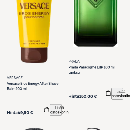
PRADA
Prada
Paradigme EdP 100 ml
tuoksu
VERSACE
Versace
Eros Energy After Shave
Balm 100 ml
Lisää
ostoskoriin
Hinta
150,00 €
Lisää
ostoskoriin
Hinta
49,90 €