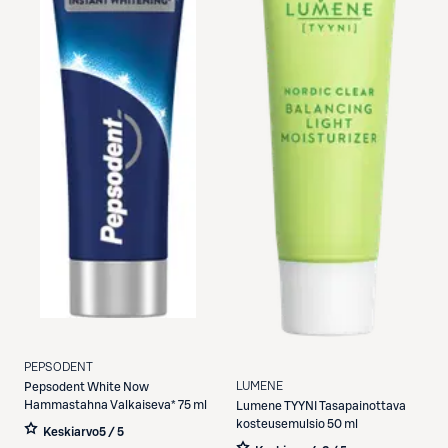
PEPSODENT
LUMENE
Pepsodent
White Now
Hammastahna Valkaiseva* 75 ml
Lumene
TYYNI Tasapainottava
kosteusemulsio 50 ml
Keskiarvo
5 / 5