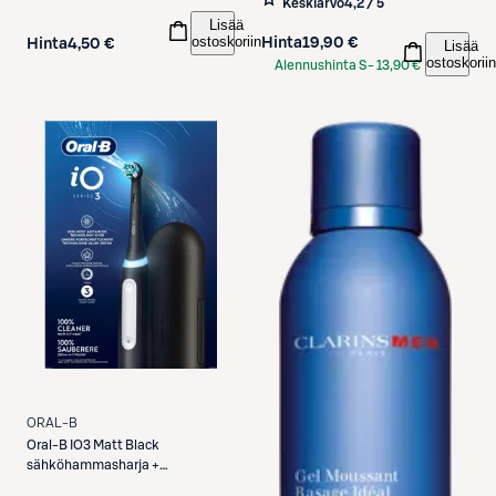
Keskiarvo
4,2 / 5
Lisää
ostoskoriin
Hinta
19,90 €
Hinta
4,50 €
Lisää
ostoskoriin
Alennushinta S-
13,90 €
Etukortilla
ORAL-B
Oral-B
IO3 Matt Black
sähköhammasharja +
Matkakotelo