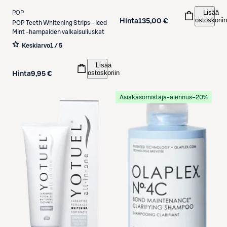
Lisää
POP
ostoskoriin
Hinta
135,00 €
POP
Teeth Whitening Strips - Iced
Mint -hampaiden valkaisuliuskat
Keskiarvo
1 / 5
Lisää
ostoskoriin
Hinta
9,95 €
Asiakasomistaja-alennus
−20%