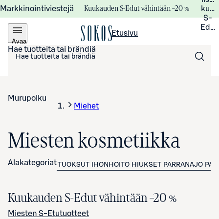
Kuukauden S-Edut vähintään –20 %
Markkinointiviestejä
kuuk
S-
Edui
Etusivu
Avaa
valikko
Hae tuotteita tai brändiä
Murupolku
Miehet
Miesten kosmetiikka
Alakategoriat
TUOKSUT
IHONHOITO
HIUKSET
PARRANAJO
PAR
Kuukauden S-Edut vähintään
–20 %
Miesten S-Etutuotteet