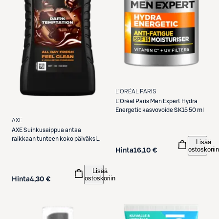
L'ORÉAL PARIS
L'Oréal Paris
Men Expert Hydra
Energetic kasvovoide SK15 50 ml
AXE
AXE
Suihkusaippua antaa
raikkaan tunteen koko päiväksi
Lisää
Dark Temptation 12 tunnin
ostoskoriin
Hinta
16,10 €
vastustamaton tuoksu 250 ml
Lisää
ostoskoriin
Hinta
4,30 €