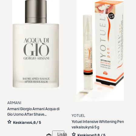
ARMANI
Armani
Giorgio Armani Acqua di
Gio Uomo After Shave
YOTUEL
partabalsami 100 ml
Yotuel
Intensive Whitening Pen
Keskiarvo
4,6 / 5
valkaisukynä 5 g
Lisää
Keskiarvo
3,8 / 5