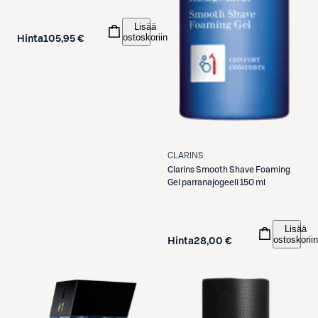
Lisää
ostoskoriin
Hinta
105,95 €
CLARINS
Clarins
Smooth Shave Foaming
Gel parranajogeeli 150 ml
Lisää
ostoskoriin
Hinta
28,00 €