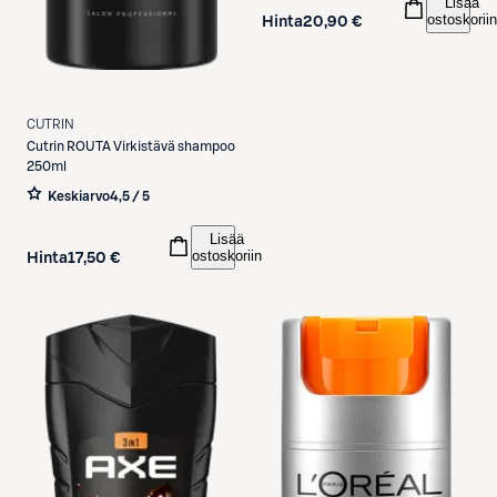
Lisää
ostoskoriin
Hinta
20,90 €
CUTRIN
Cutrin
ROUTA Virkistävä shampoo
250ml
Keskiarvo
4,5 / 5
Lisää
ostoskoriin
Hinta
17,50 €