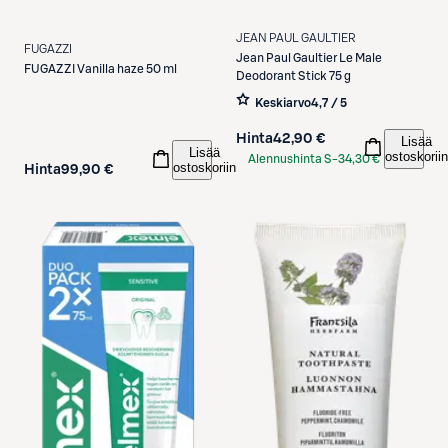
JEAN PAUL GAULTIER
FUGAZZI
Jean Paul Gaultier
Le Male
FUGAZZI
Vanilla haze 50 ml
Deodorant Stick 75 g
Keskiarvo
4,7 / 5
Hinta
42,90 €
Lisää
Lisää
ostoskoriin
Alennushinta S-
34,30 €
ostoskoriin
Hinta
99,90 €
Etukortilla