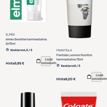
ELMEX
elmex
Sensitive hammastahna
2x75ml
Keskiarvo
4,5 / 5
FRANTSILA
Frantsila
Luonnon fluoriton
Lisää
hammastahna 75ml
ostoskoriin
Hinta
5,95 €
Keskiarvo
5 / 5
Lisää
ostoskoriin
Hinta
8,20 €