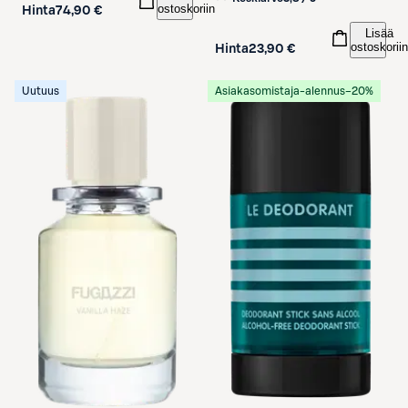
ostoskoriin
Hinta
74,90 €
Lisää
ostoskoriin
Hinta
23,90 €
Uutuus
Asiakasomistaja-alennus
−20%