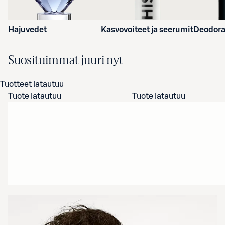
Hajuvedet
Kasvovoiteet ja seerumit
Deodora
Suosituimmat juuri nyt
Tuotteet latautuu
Tuote latautuu
Tuote latautuu