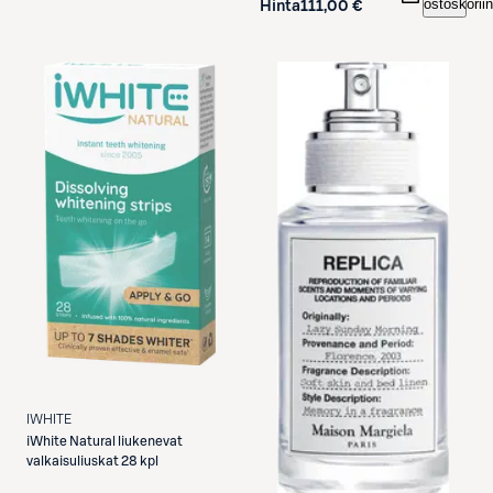
ostoskoriin
Hinta
111,00 €
IWHITE
iWhite
Natural liukenevat
valkaisuliuskat 28 kpl