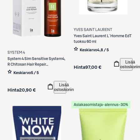
YVES SAINT LAURENT
Yves Saint Laurent
L´Homme EdT
tuoksu 60 ml
Keskiarvo
4,8 / 5
SYSTEM 4
System 4
Sim Sensitive System4,
Lisää
R Chitosan Hair Repair
ostoskoriin
Hinta
97,00 €
hoitosuihke 150 ml
Keskiarvo
5 / 5
Lisää
ostoskoriin
Hinta
20,90 €
Asiakasomistaja-alennus
−30%