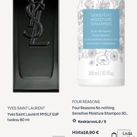
FOUR REASONS
Four Reasons
No nothing
YVES SAINT LAURENT
Sensitive Moisture Shampoo 300
Yves Saint Laurent
MYSLF EdP
ml
tuoksu 60 ml
Keskiarvo
4,6 / 5
Hinta
16,90 €
Lisää