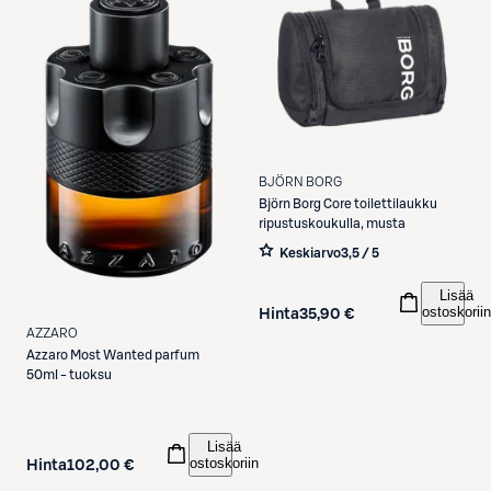
BJÖRN BORG
Björn Borg
Core toilettilaukku
ripustuskoukulla, musta
Keskiarvo
3,5 / 5
Lisää
ostoskoriin
Hinta
35,90 €
AZZARO
Azzaro
Most Wanted parfum
50ml - tuoksu
Lisää
ostoskoriin
Hinta
102,00 €