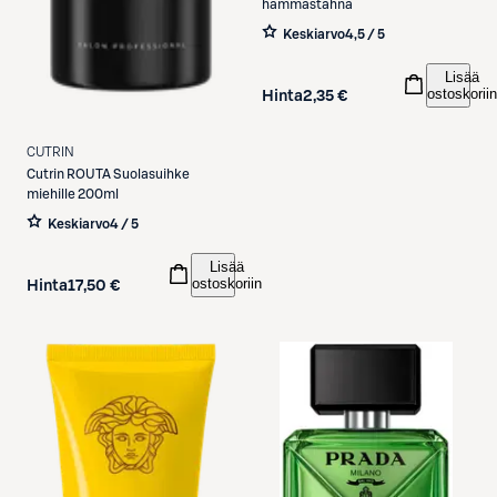
hammastahna
Keskiarvo
4,5 / 5
Lisää
ostoskoriin
Hinta
2,35 €
CUTRIN
Cutrin
ROUTA Suolasuihke
miehille 200ml
Keskiarvo
4 / 5
Lisää
ostoskoriin
Hinta
17,50 €