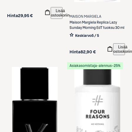
Lisää
ostoskoriin
Hinta
29,95 €
MAISON MARGIELA
Maison Margiela
Replica Lazy
Sunday Morning EdT tuoksu 30 ml
Keskiarvo
5 / 5
Lisää
ostoskoriin
Hinta
82,90 €
Asiakasomistaja-alennus
−25%