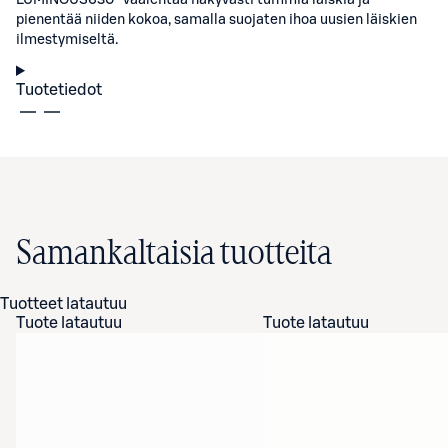
LUMINOUS630® vaalentaa näkyvästi tummia läiskiä ja
pienentää niiden kokoa, samalla suojaten ihoa uusien läiskien
ilmestymiseltä.
Tuotetiedot
Samankaltaisia tuotteita
Tuotteet latautuu
Tuote latautuu
Tuote latautuu