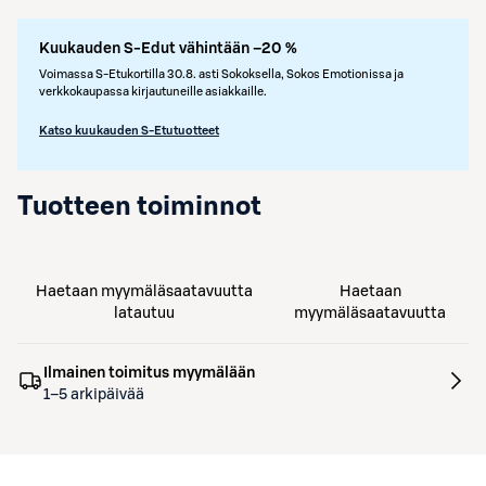
Kuukauden S-Edut vähintään –20 %
Voimassa S-Etukortilla 30.8. asti Sokoksella, Sokos Emotionissa ja
verkkokaupassa kirjautuneille asiakkaille.
Katso kuukauden S-Etutuotteet
Tuotteen toiminnot
Haetaan myymäläsaatavuutta
Haetaan
latautuu
myymäläsaatavuutta
Ilmainen toimitus myymälään
1–5 arkipäivää