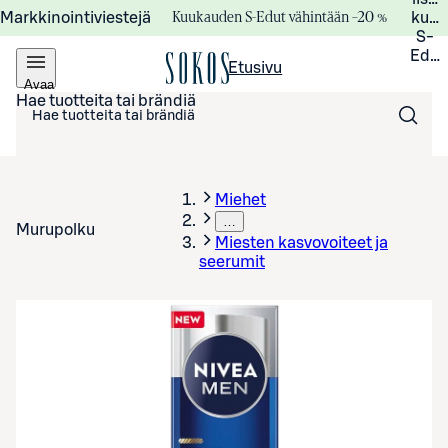
Kuukauden S-Edut vähintään –20 %
Markkinointiviestejä
kuuk
S-
Edui
Etusivu
Avaa
valikko
Hae tuotteita tai brändiä
Miehet
…
Murupolku
Miesten kasvovoiteet ja
seerumit