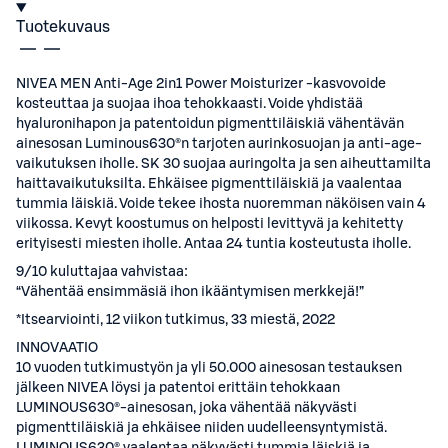
Tuotekuvaus
NIVEA MEN Anti-Age 2in1 Power Moisturizer -kasvovoide
kosteuttaa ja suojaa ihoa tehokkaasti. Voide yhdistää
hyaluronihapon ja patentoidun pigmenttiläiskiä vähentävän
ainesosan Luminous630®n tarjoten aurinkosuojan ja anti-age-
vaikutuksen iholle. SK 30 suojaa auringolta ja sen aiheuttamilta
haittavaikutuksilta. Ehkäisee pigmenttiläiskiä ja vaalentaa
tummia läiskiä. Voide tekee ihosta nuoremman näköisen vain 4
viikossa. Kevyt koostumus on helposti levittyvä ja kehitetty
erityisesti miesten iholle. Antaa 24 tuntia kosteutusta iholle.
9/10 kuluttajaa vahvistaa:
“Vähentää ensimmäsiä ihon ikääntymisen merkkejä!”
*Itsearviointi, 12 viikon tutkimus, 33 miestä, 2022
INNOVAATIO
10 vuoden tutkimustyön ja yli 50.000 ainesosan testauksen
jälkeen NIVEA löysi ja patentoi erittäin tehokkaan
LUMINOUS630®-ainesosan, joka vähentää näkyvästi
pigmenttiläiskiä ja ehkäisee niiden uudelleensyntymistä.