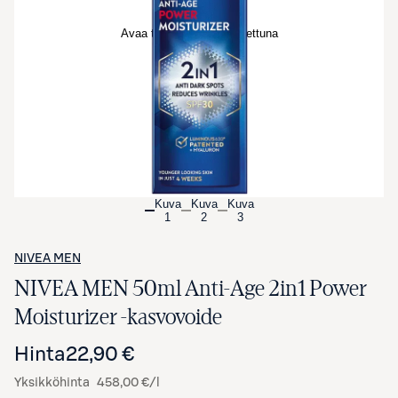
Avaa tuotekuva suurennettuna
Kuva
Kuva
Kuva
1
2
3
NIVEA MEN
NIVEA MEN 50ml Anti-Age 2in1 Power
Moisturizer -kasvovoide
Hinta
22,90 €
Yksikköhinta
458,00 €/l