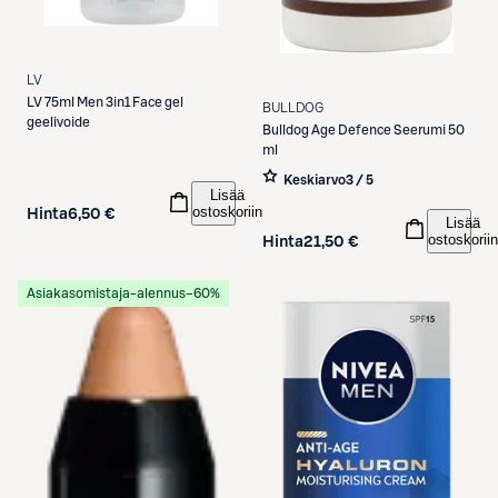
LV
LV
75ml Men 3in1 Face gel
BULLDOG
geelivoide
Bulldog
Age Defence Seerumi 50
ml
Keskiarvo
3 / 5
Lisää
ostoskoriin
Hinta
6,50 €
Lisää
ostoskoriin
Hinta
21,50 €
Asiakasomistaja-alennus
−60%