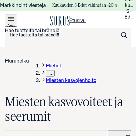
Kuukauden S-Edut vähintään –20 %
Markkinointiviestejä
kuuk
S-
Edui
Etusivu
Avaa
valikko
Hae tuotteita tai brändiä
Murupolku
Miehet
…
Miesten kasvojenhoito
Miesten kasvovoiteet ja
seerumit