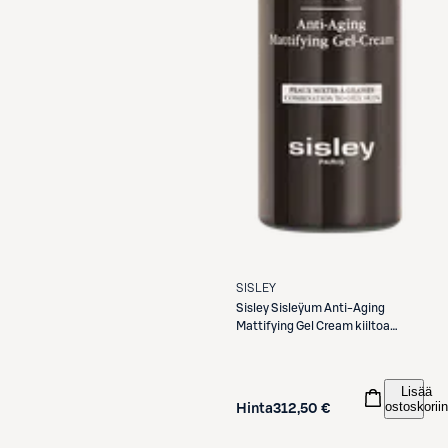
SISLEY
Sisley
Sisleÿum Anti-Aging
Mattifying Gel Cream kiiltoa
hillitsevä geelivoide
Lisää
ostoskoriin
Hinta
312,50 €