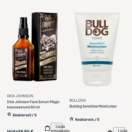
DICK JOHNSON
BULLDOG
Dick Johnson
Face Serum Magic
Bulldog
Sensitive Moisturiser
kasvoseerumi 50 ml
Keskiarvo
3 / 5
Keskiarvo
4 / 5
Lisää
ostoskoriin
Lisää
Hinta
26,90 €