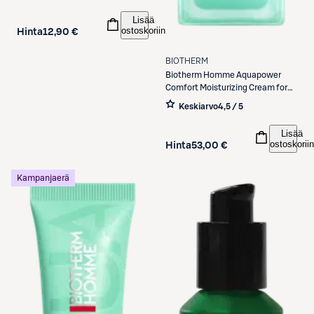
Lisää
ostoskoriin
Hinta
12,90 €
BIOTHERM
Biotherm
Homme Aquapower
Comfort Moisturizing Cream for
Dry Skin kasvovoide 75 ml
Keskiarvo
4,5 / 5
Lisää
ostoskoriin
Hinta
53,00 €
Kampanjaerä