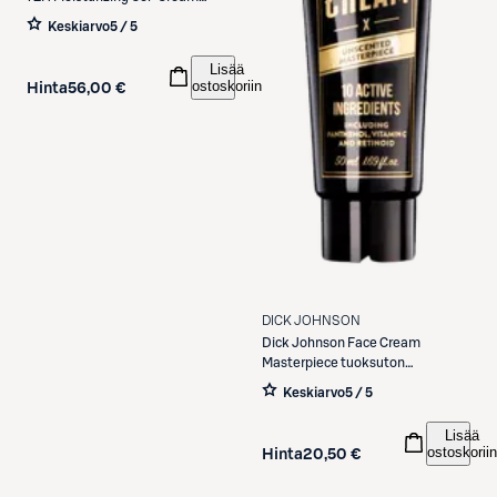
geelivoide 50 ml
Keskiarvo
5 / 5
Lisää
ostoskoriin
Hinta
56,00 €
DICK JOHNSON
Dick Johnson
Face Cream
Masterpiece tuoksuton
kasvovoide 50 ml
Keskiarvo
5 / 5
Lisää
ostoskoriin
Hinta
20,50 €