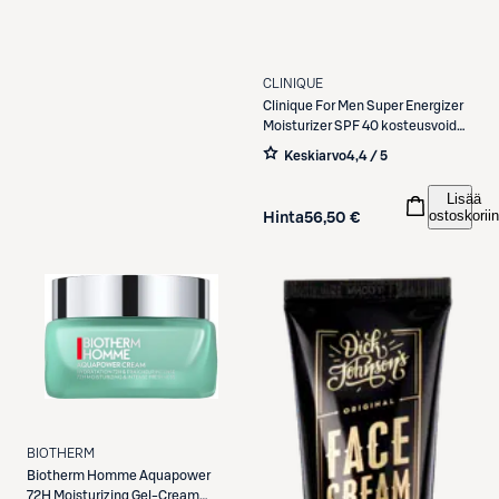
CLINIQUE
Clinique
For Men Super Energizer
Moisturizer SPF 40 kosteusvoide
48 ml
Keskiarvo
4,4 / 5
Lisää
ostoskoriin
Hinta
56,50 €
BIOTHERM
Biotherm
Homme Aquapower
72H Moisturizing Gel-Cream