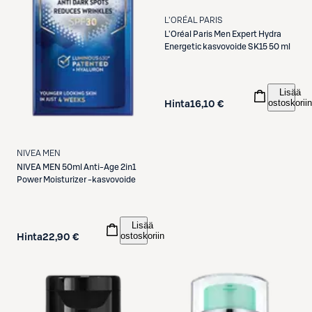
L'ORÉAL PARIS
L'Oréal Paris
Men Expert Hydra
Energetic kasvovoide SK15 50 ml
Lisää
ostoskoriin
Hinta
16,10 €
NIVEA MEN
NIVEA MEN
50ml Anti-Age 2in1
Power Moisturizer -kasvovoide
Lisää
ostoskoriin
Hinta
22,90 €