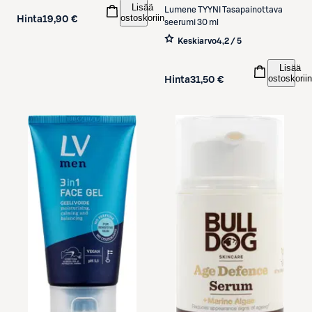
Lisää
Lumene
TYYNI Tasapainottava
ostoskoriin
Hinta
19,90 €
seerumi 30 ml
Keskiarvo
4,2 / 5
Lisää
ostoskoriin
Hinta
31,50 €