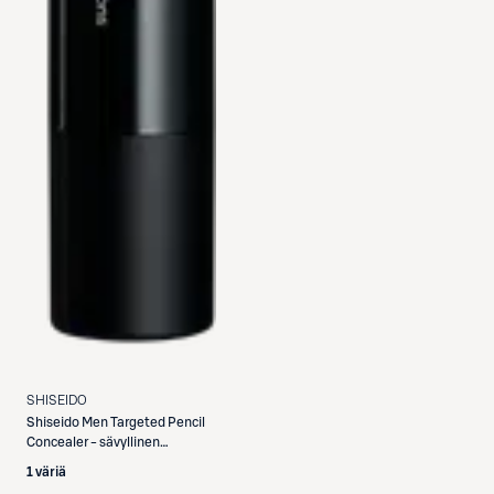
SHISEIDO
Shiseido
Men Targeted Pencil
Concealer - sävyllinen
peitepuikko 4,3 g
1 väriä