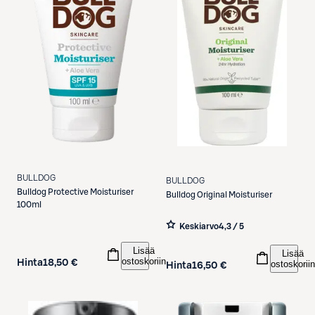
BULLDOG
BULLDOG
Bulldog
Protective Moisturiser
Bulldog
Original Moisturiser
100ml
Keskiarvo
4,3 / 5
Lisää
Lisää
ostoskoriin
Hinta
18,50 €
ostoskoriin
Hinta
16,50 €