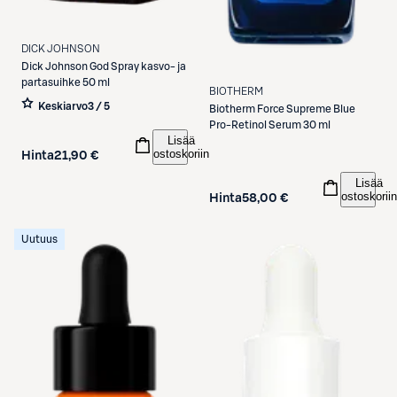
DICK JOHNSON
Dick Johnson
God Spray kasvo- ja
partasuihke 50 ml
BIOTHERM
Keskiarvo
3 / 5
Biotherm
Force Supreme Blue
Pro-Retinol Serum 30 ml
Lisää
ostoskoriin
Hinta
21,90 €
Lisää
ostoskoriin
Hinta
58,00 €
Uutuus