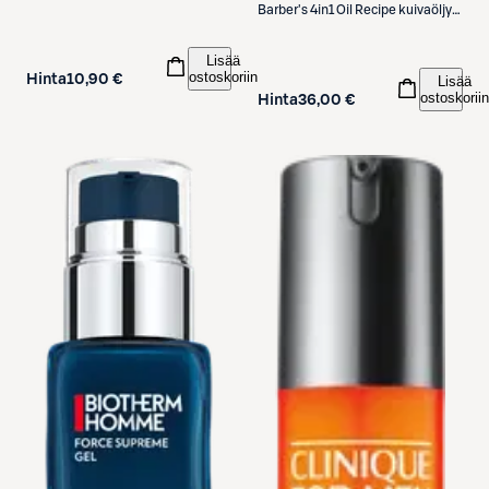
Barber's 4in1 Oil Recipe kuivaöljy
100ml
Lisää
ostoskoriin
Hinta
10,90 €
Lisää
ostoskoriin
Hinta
36,00 €