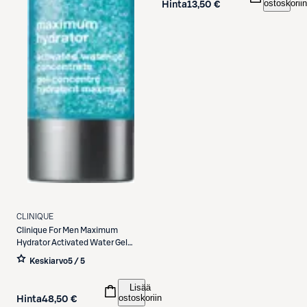
ostoskoriin
Hinta
13,50 €
CLINIQUE
Clinique
For Men Maximum
Hydrator Activated Water Gel
kosteusgeeli 50 ml
Keskiarvo
5 / 5
Lisää
ostoskoriin
Hinta
48,50 €