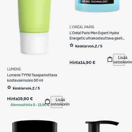
L'ORÉAL PARIS
L'Oréal Paris
Men Expert Hydra
Energetic ultrakosteuttava geeli
50ml
Keskiarvo
4,2 / 5
Lisää
ostoskoriin
Hinta
14,90 €
LUMENE
Lumene
TYYNI Tasapainottava
kosteusemulsio 50 ml
Keskiarvo
4,2 / 5
Hinta
19,90 €
Lisää
ostoskoriin
Alennushinta S-
13,90 €
Etukortilla