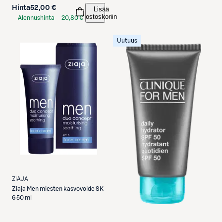
Hinta
52,00 €
Lisää
ostoskoriin
Alennushinta
20,80 €
S-Etukortilla
Uutuus
ZIAJA
Ziaja
Men miesten kasvovoide SK
6 50 ml