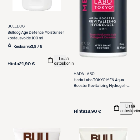
BULLDOG
Bulldog
Age Defence Moisturiser
kosteusvoide 100 ml
Keskiarvo
3,8 / 5
Lisää
ostoskoriin
Hinta
21,90 €
HADA LABO
Hada Labo
TOKYO MEN Aqua
Booster Revitalizing Hydrogel -
seerumi50ml
Lisää
ostoskoriin
Hinta
18,90 €