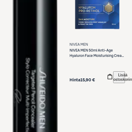
NIVEA MEN
NIVEA MEN
50ml Anti-Age
Hyaluron Face Moisturising Cream
SPF15 -kasvovoide
Lisää
ostoskoriin
Hinta
15,90 €