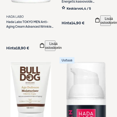
Energetic kasvovoide
väsymyksen merkkejä vastaan
Keskiarvo
4,4 / 5
50ml
HADA LABO
Lisää
Hada Labo
TOKYO MEN Anti-
ostoskoriin
Hinta
14,90 €
Aging Cream Advanced Wrinkle
Reducer -kasvovoide 50ml
Lisää
ostoskoriin
Hinta
18,90 €
Uutuus