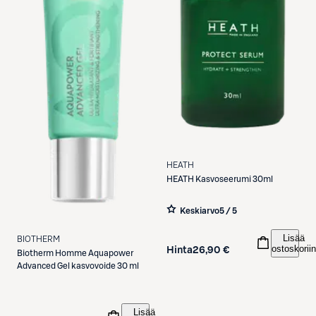
HEATH
HEATH
Kasvoseerumi 30ml
Keskiarvo
5 / 5
Lisää
BIOTHERM
ostoskoriin
Hinta
26,90 €
Biotherm
Homme Aquapower
Advanced Gel kasvovoide 30 ml
Lisää