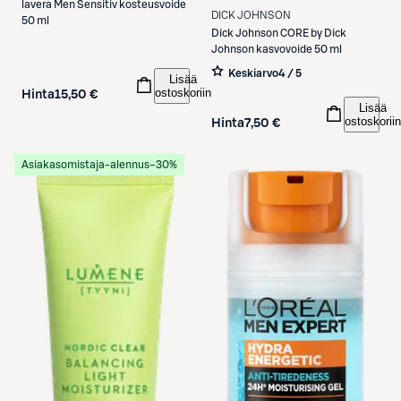
lavera
Men Sensitiv kosteusvoide
DICK JOHNSON
50 ml
Dick Johnson
CORE by Dick
Johnson kasvovoide 50 ml
Keskiarvo
4 / 5
Lisää
ostoskoriin
Hinta
15,50 €
Lisää
ostoskoriin
Hinta
7,50 €
Asiakasomistaja-alennus
−30%