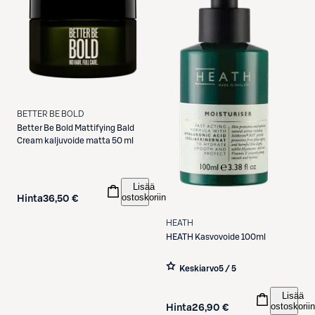
BETTER BE BOLD
Better Be Bold
Mattifying Bald
Cream kaljuvoide matta 50 ml
Lisää
ostoskoriin
Hinta
36,50 €
HEATH
HEATH
Kasvovoide 100ml
Keskiarvo
5 / 5
Lisää
ostoskoriin
Hinta
26,90 €