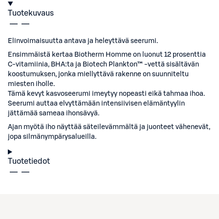
Tuotekuvaus
Elinvoimaisuutta antava ja heleyttävä seerumi.
Ensimmäistä kertaa Biotherm Homme on luonut 12 prosenttia
C-vitamiinia, BHA:ta ja Biotech Plankton™ -vettä sisältävän
koostumuksen, jonka miellyttävä rakenne on suunniteltu
miesten iholle.
Tämä kevyt kasvoseerumi imeytyy nopeasti eikä tahmaa ihoa.
Seerumi auttaa elvyttämään intensiivisen elämäntyylin
jättämää sameaa ihonsävyä.
Ajan myötä iho näyttää säteilevämmältä ja juonteet vähenevät,
jopa silmänympärysalueilla.
Tuotetiedot