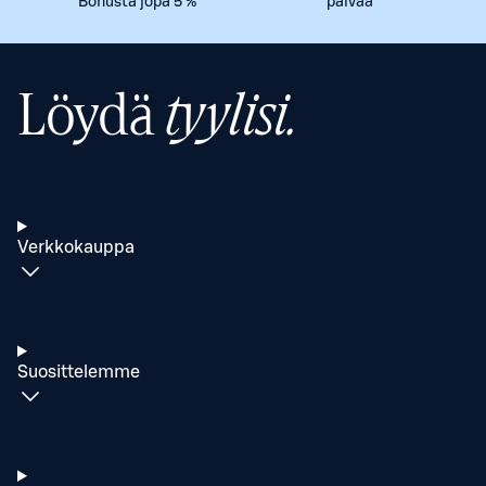
Bonusta jopa 5 %
päivää
Löydä
tyylisi.
Verkkokauppa
Suosittelemme