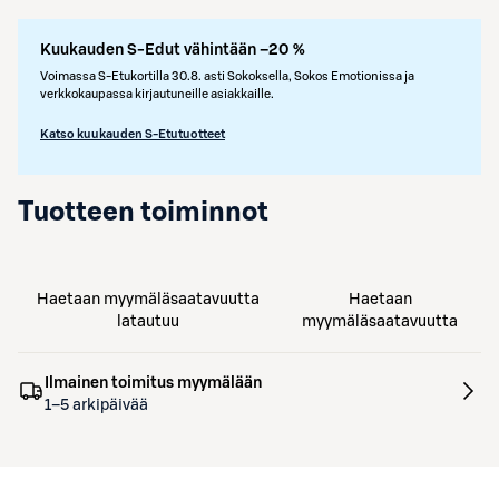
Kuukauden S-Edut vähintään –20 %
Voimassa S-Etukortilla 30.8. asti Sokoksella, Sokos Emotionissa ja
verkkokaupassa kirjautuneille asiakkaille.
Katso kuukauden S-Etutuotteet
Tuotteen toiminnot
Haetaan myymäläsaatavuutta
Haetaan
latautuu
myymäläsaatavuutta
Ilmainen toimitus myymälään
1–5 arkipäivää