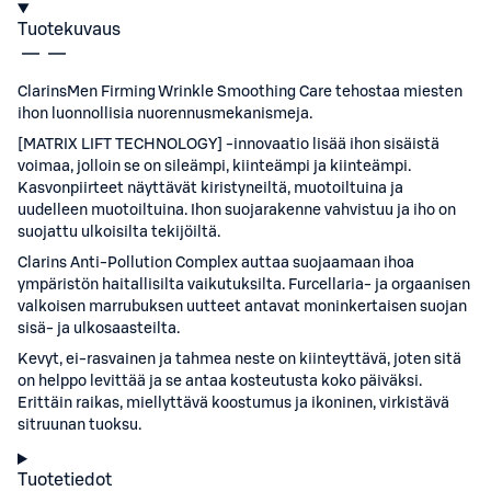
Tuotekuvaus
ClarinsMen Firming Wrinkle Smoothing Care tehostaa miesten
ihon luonnollisia nuorennusmekanismeja.
[MATRIX LIFT TECHNOLOGY] -innovaatio lisää ihon sisäistä
voimaa, jolloin se on sileämpi, kiinteämpi ja kiinteämpi.
Kasvonpiirteet näyttävät kiristyneiltä, muotoiltuina ja
uudelleen muotoiltuina. Ihon suojarakenne vahvistuu ja iho on
suojattu ulkoisilta tekijöiltä.
Clarins Anti-Pollution Complex auttaa suojaamaan ihoa
ympäristön haitallisilta vaikutuksilta. Furcellaria- ja orgaanisen
valkoisen marrubuksen uutteet antavat moninkertaisen suojan
sisä- ja ulkosaasteilta.
Kevyt, ei-rasvainen ja tahmea neste on kiinteyttävä, joten sitä
on helppo levittää ja se antaa kosteutusta koko päiväksi.
Erittäin raikas, miellyttävä koostumus ja ikoninen, virkistävä
sitruunan tuoksu.
Tuotetiedot