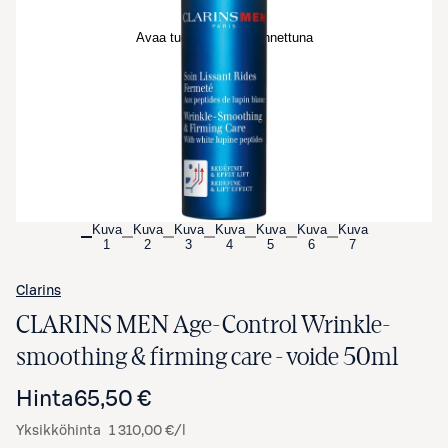
Avaa tuotekuva suurennettuna
Kuva
Kuva
Kuva
Kuva
Kuva
Kuva
Kuva
1
2
3
4
5
6
7
Clarins
CLARINS MEN Age-Control Wrinkle-
smoothing & firming care - voide 50ml
Hinta
65,50 €
Yksikköhinta
1 310,00 €/l