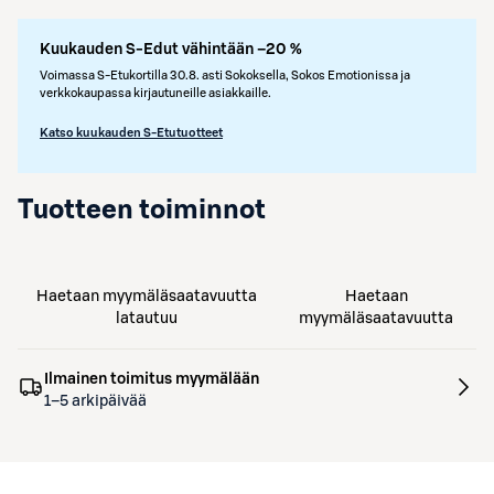
Kuukauden S-Edut vähintään –20 %
Voimassa S-Etukortilla 30.8. asti Sokoksella, Sokos Emotionissa ja
verkkokaupassa kirjautuneille asiakkaille.
Katso kuukauden S-Etutuotteet
Tuotteen toiminnot
Haetaan myymäläsaatavuutta
Haetaan
latautuu
myymäläsaatavuutta
Ilmainen toimitus myymälään
1–5 arkipäivää