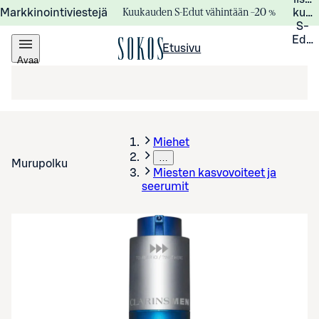
Kuukauden S-Edut vähintään –20 %
Markkinointiviestejä
kuuk
S-
Edui
Etusivu
Avaa
valikko
Miehet
…
Murupolku
Miesten kasvovoiteet ja
seerumit