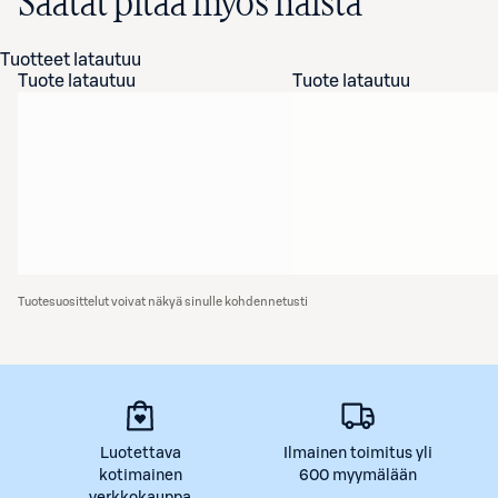
Saatat pitää myös näistä
Tuotteet latautuu
Tuote latautuu
Tuote latautuu
Tuotesuosittelut voivat näkyä sinulle kohdennetusti
Luotettava
Ilmainen toimitus yli
kotimainen
600 myymälään