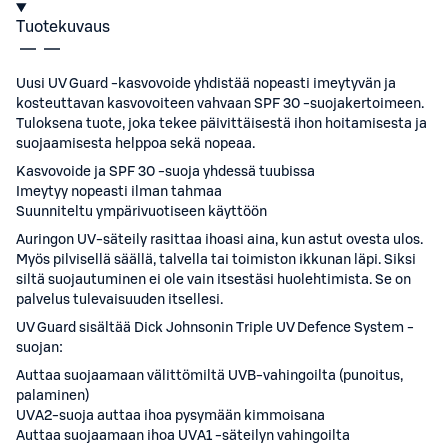
Tuotekuvaus
Uusi UV Guard -kasvovoide yhdistää nopeasti imeytyvän ja
kosteuttavan kasvovoiteen vahvaan SPF 30 -suojakertoimeen.
Tuloksena tuote, joka tekee päivittäisestä ihon hoitamisesta ja
suojaamisesta helppoa sekä nopeaa.
Kasvovoide ja SPF 30 -suoja yhdessä tuubissa
Imeytyy nopeasti ilman tahmaa
Suunniteltu ympärivuotiseen käyttöön
Auringon UV-säteily rasittaa ihoasi aina, kun astut ovesta ulos.
Myös pilvisellä säällä, talvella tai toimiston ikkunan läpi. Siksi
siltä suojautuminen ei ole vain itsestäsi huolehtimista. Se on
palvelus tulevaisuuden itsellesi.
UV Guard sisältää Dick Johnsonin Triple UV Defence System -
suojan:
Auttaa suojaamaan välittömiltä UVB-vahingoilta (punoitus,
palaminen)
UVA2-suoja auttaa ihoa pysymään kimmoisana
Auttaa suojaamaan ihoa UVA1 -säteilyn vahingoilta