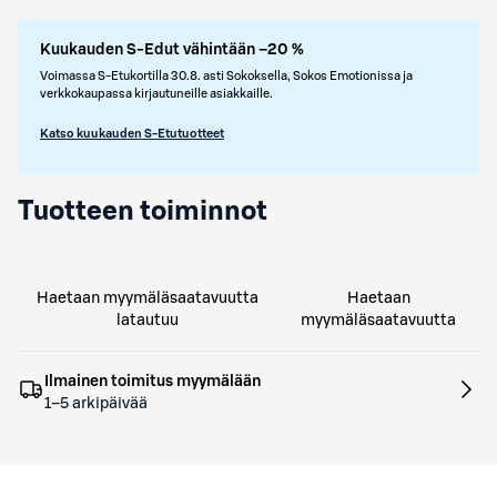
Kuukauden S-Edut vähintään –20 %
Voimassa S-Etukortilla 30.8. asti Sokoksella, Sokos Emotionissa ja
verkkokaupassa kirjautuneille asiakkaille.
Katso kuukauden S-Etutuotteet
Tuotteen toiminnot
Haetaan myymäläsaatavuutta
Haetaan
latautuu
myymäläsaatavuutta
Ilmainen toimitus myymälään
1–5 arkipäivää