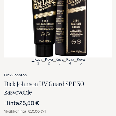
Avaa tuotekuva suurennettuna
Kuva
Kuva
Kuva
Kuva
Kuva
1
2
3
4
5
Dick Johnson
Dick Johnson UV Guard SPF 30
kasvovoide
Hinta
25,50 €
Yksikköhinta
510,00 €/l