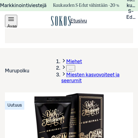
Kuukauden S-Edut vähintään –20 %
Markkinointiviestejä
kuuk
S-
Edui
Etusivu
Avaa
valikko
Miehet
…
Murupolku
Miesten kasvovoiteet ja
seerumit
Uutuus