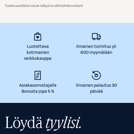
Tuotesuosittelut voivat näkyä sinulle kohdennetusti
Luotettava
Ilmainen toimitus yli
kotimainen
600 myymälään
verkkokauppa
Asiakasomistajalle
Ilmainen palautus 30
Bonusta jopa 5 %
päivää
Löydä
tyylisi.