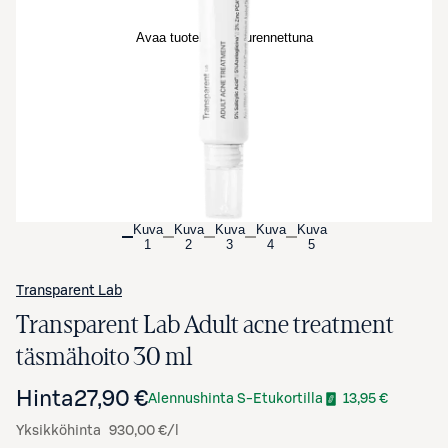
Avaa tuotekuva suurennettuna
Kuva
Kuva
Kuva
Kuva
Kuva
1
2
3
4
5
Transparent Lab
Transparent Lab Adult acne treatment
täsmähoito 30 ml
Hinta
27,90 €
Alennushinta S-Etukortilla
13,95 €
Yksikköhinta
930,00 €/l