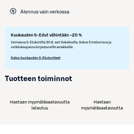
Alennus vain verkossa
Kuukauden S-Edut vähintään –20 %
Voimassa S-Etukortilla 30.8. asti Sokoksella, Sokos Emotionissa ja
verkkokaupassa kirjautuneille asiakkaille.
Katso kuukauden S-Etutuotteet
Tuotteen toiminnot
Haetaan myymäläsaatavuutta
Haetaan
latautuu
myymäläsaatavuutta