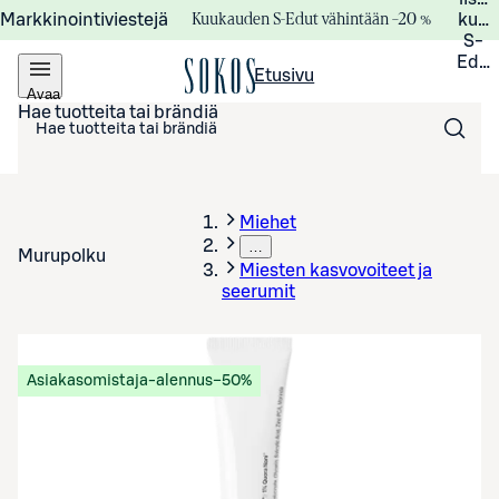
Kuukauden S-Edut vähintään –20 %
Markkinointiviestejä
kuuk
S-
Edui
Etusivu
Avaa
valikko
Hae tuotteita tai brändiä
Miehet
…
Murupolku
Miesten kasvovoiteet ja
seerumit
Asiakasomistaja-alennus
−50%