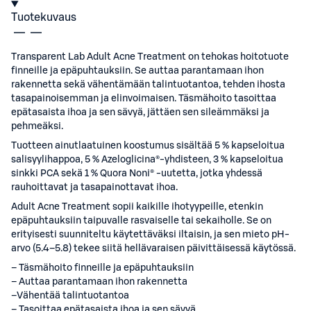
Tuotekuvaus
Transparent Lab Adult Acne Treatment on tehokas hoitotuote
finneille ja epäpuhtauksiin. Se auttaa parantamaan ihon
rakennetta sekä vähentämään talintuotantoa, tehden ihosta
tasapainoisemman ja elinvoimaisen. Täsmähoito tasoittaa
epätasaista ihoa ja sen sävyä, jättäen sen sileämmäksi ja
pehmeäksi.
Tuotteen ainutlaatuinen koostumus sisältää 5 % kapseloitua
salisyylihappoa, 5 % Azeloglicina®-yhdisteen, 3 % kapseloitua
sinkki PCA sekä 1 % Quora Noni® -uutetta, jotka yhdessä
rauhoittavat ja tasapainottavat ihoa.
Adult Acne Treatment sopii kaikille ihotyypeille, etenkin
epäpuhtauksiin taipuvalle rasvaiselle tai sekaiholle. Se on
erityisesti suunniteltu käytettäväksi iltaisin, ja sen mieto pH-
arvo (5.4–5.8) tekee siitä hellävaraisen päivittäisessä käytössä.
– Täsmähoito finneille ja epäpuhtauksiin
– Auttaa parantamaan ihon rakennetta
–Vähentää talintuotantoa
– Tasoittaa epätasaista ihoa ja sen sävyä