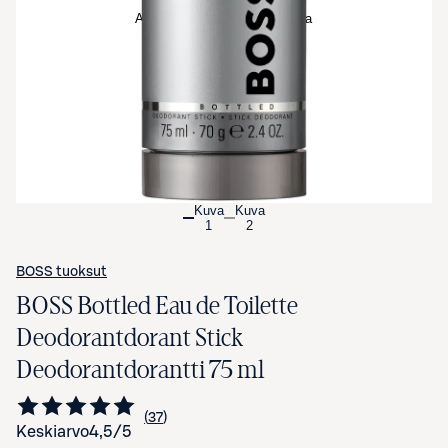
Avaa tuotekuva suurennettuna
Kuva
Kuva
1
2
BOSS tuoksut
BOSS Bottled Eau de Toilette
Deodorantdorant Stick
Deodorantdorantti 75 ml
37
Siirry arvioihin
kappaletta
Keskiarvo
4,5
/5