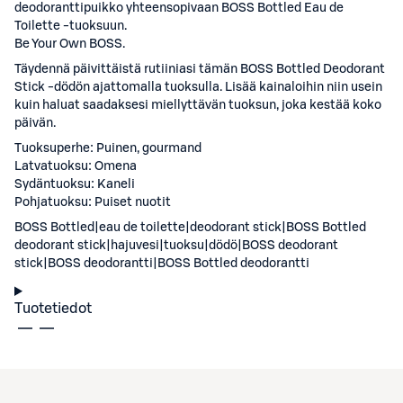
deodoranttipuikko yhteensopivaan BOSS Bottled Eau de
Toilette -tuoksuun.
Be Your Own BOSS.
Täydennä päivittäistä rutiiniasi tämän BOSS Bottled Deodorant
Stick -dödön ajattomalla tuoksulla. Lisää kainaloihin niin usein
kuin haluat saadaksesi miellyttävän tuoksun, joka kestää koko
päivän.
Tuoksuperhe: Puinen, gourmand
Latvatuoksu: Omena
Sydäntuoksu: Kaneli
Pohjatuoksu: Puiset nuotit
BOSS Bottled|eau de toilette|deodorant stick|BOSS Bottled
deodorant stick|hajuvesi|tuoksu|dödö|BOSS deodorant
stick|BOSS deodorantti|BOSS Bottled deodorantti
Tuotetiedot