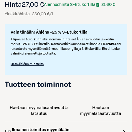
Hinta
27,00 €
Alennushinta S-Etukortilla
21,60 €
Yksikköhinta
360,00 €/l
Vain tänään! Åhléns –25 % S-Etukortilla
Tilipäivän 10.8. kunniaksi normaalihintaiset Åhléns-muodin ja -kodin
merkit –25 % S‑Etukortilla. Käytä verkkokaupassa etukoodia
TILIPAIVA
tai
lunasta etu myymälöissä S‑mobiilikupongilla ja S‑Etukortilla. Etu ei koske
valmiiksi alennettuja tuotteita.
Osta Åhléns-tuotteita
Tuotteen toiminnot
Haetaan myymäläsaatavuutta
Haetaan
latautuu
myymäläsaatavuutta
Ilmainen toimitus myymälään