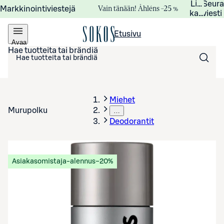
Lisätied
Seur
Vain tänään! Åhléns –25 %
Markkinointiviestejä
kampanj
viesti
Etusivu
Avaa
valikko
Hae tuotteita tai brändiä
Miehet
Murupolku
…
Deodorantit
Asiakasomistaja-alennus
−20%