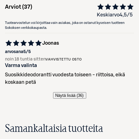
Arviot (
37
)
Keskiarvo
4,5
/5
Tuotearvostelun voi kirjoittaa vain asiakas, joka on ostanut kyseisen tuotteen
Sokoksen verkkokaupasta.
Joonas
arvosana
5
/5
noin 18 tuntia sitten
VAHVISTETTU OSTO
Varma valinta
Suosikkideodorantti vuodesta toiseen - riittoisa, eikä
koskaan petä
Näytä lisää (
36
)
Samankaltaisia tuotteita