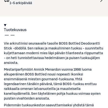
1–5 arkipäivää
Tuotekuvaus
Vie arkirutiinisi seuraavalle tasolle BOSS Bottled Deodorantti
Stick -dödöllä. Sen raikas ja maskuliininen tuoksu - suunniteltu
kuljettamaan moderni mies läpi päivän tilanteesta riippumatta
- on heti tunnistettavissa hedelmäisen ja puisen tuoksujäljen
ansiosta.
Mestariparfymööri Annick Menardon vuonna 1998 luoma
alkuperäinen BOSS Bottled nousi nopeasti ikoniksi
ensimmäisenä miesten gourmand-tuoksuna. Yhtä
legendaarinen tänäkin päivänä, tämä BOSS-tuoksu erottuu
raikkaalla omenan latvanuoteilla ja mausteisella
kanelisydämellä. Sen täyteläinen pohja huokuu voimaa syvien
puisten vivahteiden ansiosta.
Pidemmän tuoksunkeston saavuttamiseksi yhdistä tämä