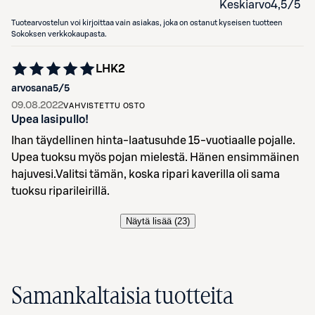
Keskiarvo
4,5
/5
Tuotearvostelun voi kirjoittaa vain asiakas, joka on ostanut kyseisen tuotteen
Sokoksen verkkokaupasta.
LHK2
arvosana
5
/5
09.08.2022
VAHVISTETTU OSTO
Upea lasipullo!
Ihan täydellinen hinta-laatusuhde 15-vuotiaalle pojalle.
Upea tuoksu myös pojan mielestä. Hänen ensimmäinen
hajuvesi.Valitsi tämän, koska ripari kaverilla oli sama
tuoksu riparileirillä.
Näytä lisää (
23
)
Samankaltaisia tuotteita