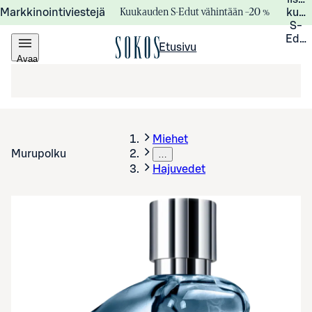
Kuukauden S-Edut vähintään –20 %
Markkinointiviestejä
kuuk
S-
Edui
Etusivu
Avaa
valikko
Miehet
Murupolku
…
Hajuvedet