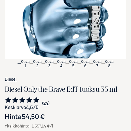
Avaa tuotekuva suurennettuna
Kuva
Kuva
Kuva
Kuva
Kuva
Kuva
Kuva
Kuva
1
2
3
4
5
6
7
8
Diesel
Diesel Only the Brave EdT tuoksu 35 ml
24
Siirry arvioihin
kappaletta
Keskiarvo
4,5
/5
Hinta
54,50 €
Yksikköhinta
1 557,14 €/l