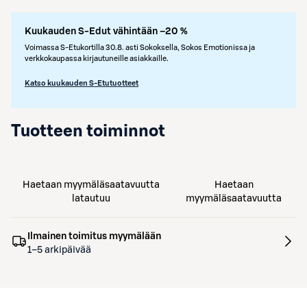
Kuukauden S-Edut vähintään –20 %
Voimassa S-Etukortilla 30.8. asti Sokoksella, Sokos Emotionissa ja
verkkokaupassa kirjautuneille asiakkaille.
Katso kuukauden S-Etutuotteet
Tuotteen toiminnot
Haetaan myymäläsaatavuutta
Haetaan
latautuu
myymäläsaatavuutta
Ilmainen toimitus myymälään
1–5 arkipäivää