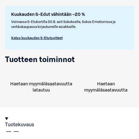
Kuukauden S-Edut vähintään –20 %
Voimassa S-Etukortilla 30.8. asti Sokoksella, Sokos Emotionissa ja
verkkokaupassa kirjautuneille asiakkaille.
Katso kuukauden S-Etutuotteet
Tuotteen toiminnot
Haetaan myymäläsaatavuutta
Haetaan
latautuu
myymäläsaatavuutta
Tuotekuvaus