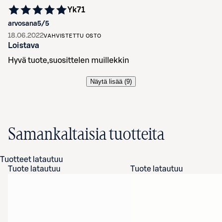
Yk71
arvosana
5
/5
18.06.2022
VAHVISTETTU OSTO
Loistava
Hyvä tuote,suosittelen muillekkin
Näytä lisää (
9
)
Samankaltaisia tuotteita
Tuotteet latautuu
Tuote latautuu
Tuote latautuu