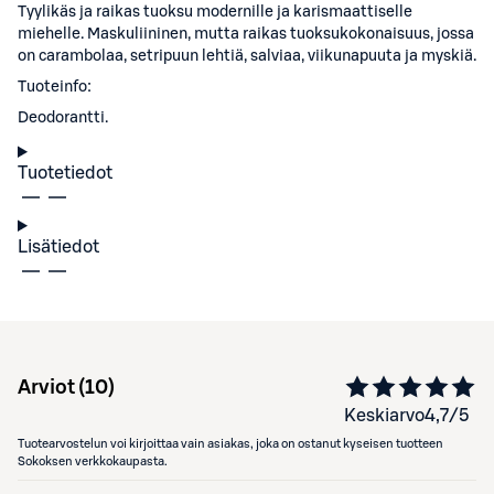
Tyylikäs ja raikas tuoksu modernille ja karismaattiselle
miehelle. Maskuliininen, mutta raikas tuoksukokonaisuus, jossa
on carambolaa, setripuun lehtiä, salviaa, viikunapuuta ja myskiä.
Tuoteinfo:
Deodorantti.
Tuotetiedot
Lisätiedot
Arviot (
10
)
Keskiarvo
4,7
/5
Tuotearvostelun voi kirjoittaa vain asiakas, joka on ostanut kyseisen tuotteen
Sokoksen verkkokaupasta.