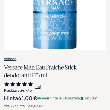
Avaa tuotekuva suurennettuna
Versace
Versace Man Eau Fraîche Stick
deodorantti 75 ml
10
Siirry arvioihin
kappaletta
Keskiarvo
4,7
/5
Hinta
41,00 €
Alennushinta S-Etukortilla
32,80 €
Yksikköhinta
546,67 €/l