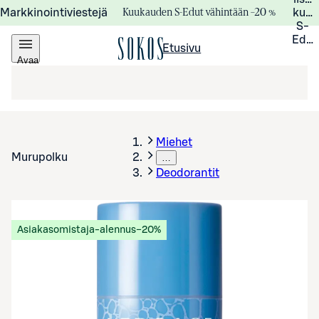
Kuukauden S-Edut vähintään –20 %
Markkinointiviestejä
kuuk
S-
Edui
Etusivu
Avaa
valikko
Miehet
Murupolku
…
Deodorantit
Asiakasomistaja-alennus
−20%