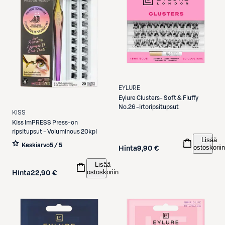
EYLURE
Eylure
Clusters- Soft & Fluffy
No.26 -irtoripsitupsut
KISS
Kiss
ImPRESS Press-on
ripsitupsut - Voluminous 20kpl
Lisää
Keskiarvo
5 / 5
ostoskoriin
Hinta
9,90 €
Lisää
ostoskoriin
Hinta
22,90 €