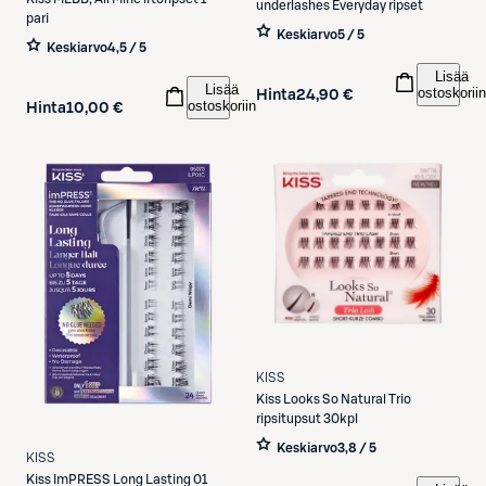
underlashes Everyday ripset
pari
Keskiarvo
5 / 5
Keskiarvo
4,5 / 5
Lisää
Lisää
ostoskoriin
Hinta
24,90 €
ostoskoriin
Hinta
10,00 €
KISS
Kiss
Looks So Natural Trio
ripsitupsut 30kpl
Keskiarvo
3,8 / 5
KISS
Kiss
ImPRESS Long Lasting 01