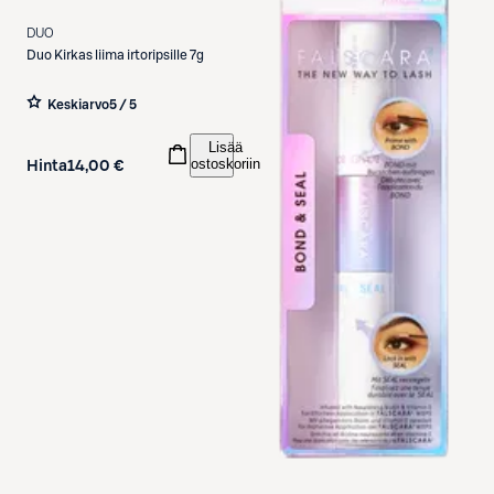
DUO
Duo
Kirkas liima irtoripsille 7g
Keskiarvo
5 / 5
Lisää
ostoskoriin
Hinta
14,00 €