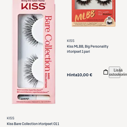
KISS
Kiss
MLBB, Big Personality
irtoripset 1 pari
Lisää
ostoskoriin
Hinta
10,00 €
KISS
Kiss
Bare Collection irtoripset 01 1