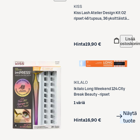
KISS
Kiss
Lash Atelier Design Kit 02
ripset 46 tupsua, 36 yksittäistä
ripseä
Lisää
ostoskoriin
Hinta
19,90 €
IKILALO
Ikilalo
Long Weekend 124 City
Break Beauty -ripset
1 väriä
Näytä
Hinta
16,90 €
tuote