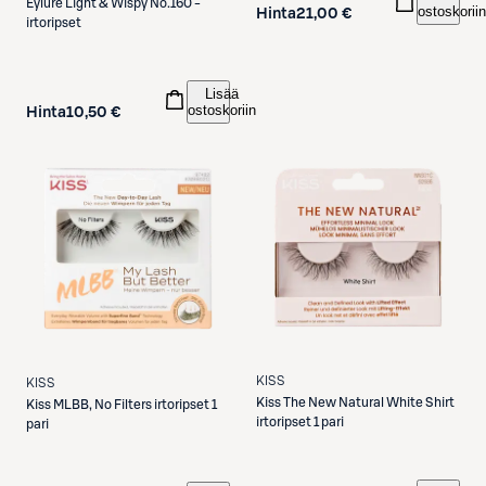
Eylure
Light & Wispy No.160 -
ostoskoriin
Hinta
21,00 €
irtoripset
Lisää
ostoskoriin
Hinta
10,50 €
KISS
KISS
Kiss
The New Natural White Shirt
Kiss
MLBB, No Filters irtoripset 1
irtoripset 1 pari
pari