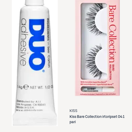
KISS
Kiss
Bare Collection irtoripset 04 1
pari