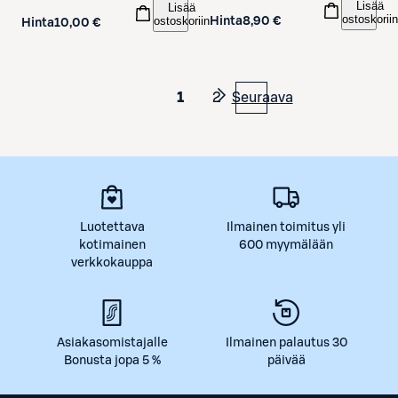
Lisää
Lisää
ostoskoriin
ostoskoriin
Hinta
8,90 €
Hinta
10,00 €
1
2
Seuraava
Luotettava
Ilmainen toimitus yli
kotimainen
600 myymälään
verkkokauppa
Asiakasomistajalle
Ilmainen palautus 30
Bonusta jopa 5 %
päivää