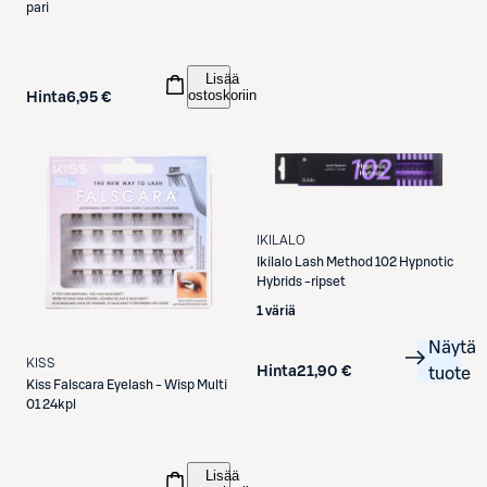
pari
Lisää
ostoskoriin
Hinta
6,95 €
IKILALO
Ikilalo
Lash Method 102 Hypnotic
Hybrids -ripset
1 väriä
Näytä
KISS
Hinta
21,90 €
tuote
Kiss
Falscara Eyelash - Wisp Multi
01 24kpl
Lisää