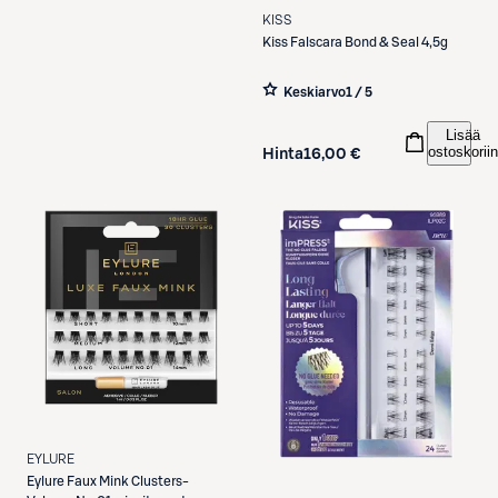
KISS
Kiss
Falscara Bond & Seal 4,5g
Keskiarvo
1 / 5
Lisää
ostoskoriin
Hinta
16,00 €
EYLURE
Eylure
Faux Mink Clusters-