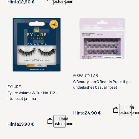
ostoskoriin
Hinta
12,90 €
G BEAUTY LAB
G Beauty Lab
G Beauty Press & go
EYLURE
underlashes Casual ripset
Eylure
Volume & Curl No. 112 -
irtoripset ja liima
Lisää
ostoskoriin
Hinta
24,90 €
Lisää
ostoskoriin
Hinta
13,90 €