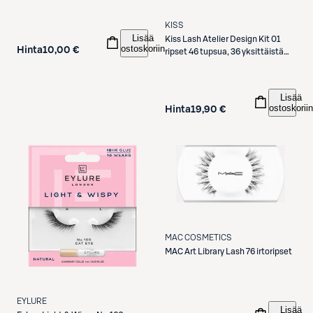
KISS
Lisää
Kiss
Lash Atelier Design Kit 01
ostoskoriin
Hinta
10,00 €
ripset 46 tupsua, 36 yksittäistä
ripseä
Lisää
ostoskoriin
Hinta
19,90 €
MAC COSMETICS
MAC
Art Library Lash 76 irtoripset
EYLURE
Lisää