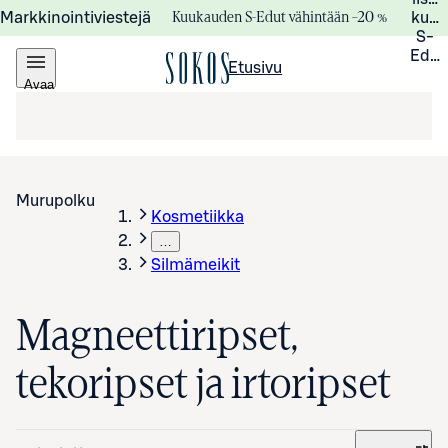
Kuukauden S-Edut vähintään –20 %
Markkinointiviestejä
kuuk
S-
Edui
Etusivu
Avaa
valikko
Murupolku
Kosmetiikka
…
Silmämeikit
Magneettiripset,
tekoripset ja irtoripset