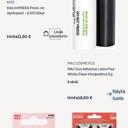
KISS
Kiss
ImPRESS Press-on
ripsitupsut - ILS01 12kpl
Lisää
ostoskoriin
Hinta
11,50 €
MAC COSMETICS
MAC
Duo Adhesive Latex Free
White/Clear irtoripsiliima 5 g
2 väriä
Näytä
Hinta
18,90 €
tuote