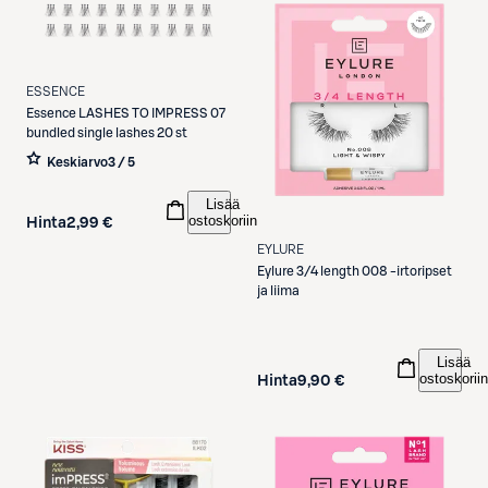
ESSENCE
Essence
LASHES TO IMPRESS 07
bundled single lashes 20 st
Keskiarvo
3 / 5
Lisää
ostoskoriin
Hinta
2,99 €
EYLURE
Eylure
3/4 length 008 -irtoripset
ja liima
Lisää
ostoskoriin
Hinta
9,90 €