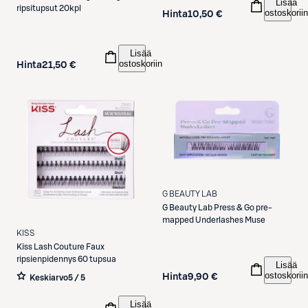
Lisää
ripsitupsut 20kpl
ostoskoriin
Hinta
10,50 €
Lisää
ostoskoriin
Hinta
21,50 €
G BEAUTY LAB
G Beauty Lab
Press & Go pre-
mapped Underlashes Muse
KISS
Kiss
Lash Couture Faux
ripsienpidennys 60 tupsua
Lisää
ostoskoriin
Hinta
9,90 €
Keskiarvo
5 / 5
Lisää