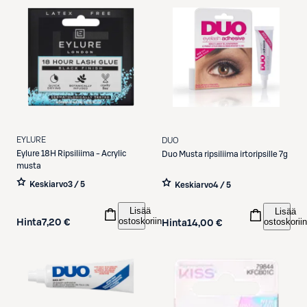
EYLURE
DUO
Eylure
18H Ripsiliima - Acrylic
Duo
Musta ripsiliima irtoripsille 7g
musta
Keskiarvo
3 / 5
Keskiarvo
4 / 5
Lisää
Lisää
ostoskoriin
ostoskoriin
Hinta
7,20 €
Hinta
14,00 €