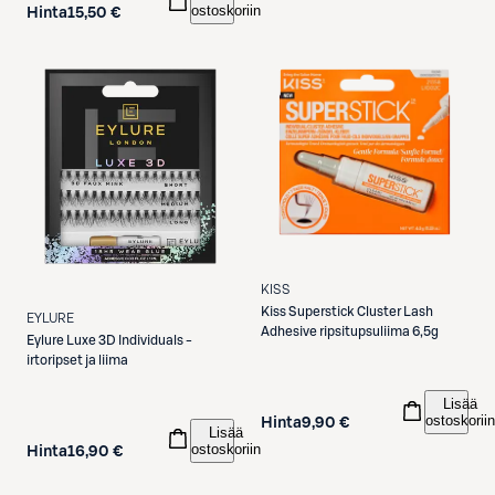
ostoskoriin
Hinta
15,50 €
KISS
Kiss
Superstick Cluster Lash
EYLURE
Adhesive ripsitupsuliima 6,5g
Eylure
Luxe 3D Individuals -
irtoripset ja liima
Lisää
ostoskoriin
Hinta
9,90 €
Lisää
ostoskoriin
Hinta
16,90 €