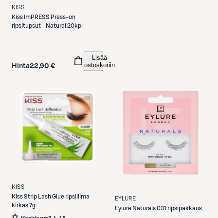
KISS
Kiss
ImPRESS Press-on
ripsitupsut - Natural 20kpl
Lisää
ostoskoriin
Hinta
22,90 €
KISS
Kiss
Strip Lash Glue ripsiliima
EYLURE
kirkas 7g
Eylure
Naturals 031 ripsipakkaus