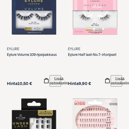
EYLURE
EYLURE
Eylure
Volume 109 ripsipakkaus
Eylure
Half lash No.7-irtoripset
Lisää
Lisää
ostoskoriin
ostoskoriin
Hinta
10,50 €
Hinta
9,90 €