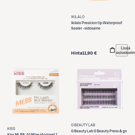
IKILALO
Ikilalo
Presicion tip Waterproof
Sealer -sidosaine
Lisää
ostoskoriin
Hinta
11,90 €
G BEAUTY LAB
KISS
G Beauty Lab
G Beauty Press & go
Kiss
MLBB, All Mine irtoripset 1