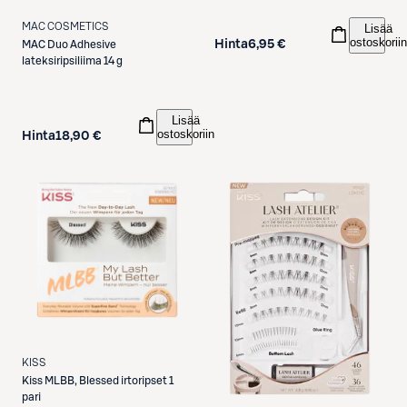
MAC COSMETICS
Lisää
ostoskoriin
Hinta
6,95 €
MAC
Duo Adhesive
lateksiripsiliima 14 g
Lisää
ostoskoriin
Hinta
18,90 €
KISS
Kiss
MLBB, Blessed irtoripset 1
pari