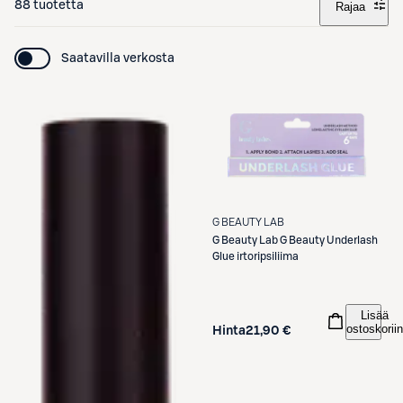
88 tuotetta
Rajaa
Saatavilla verkosta
G BEAUTY LAB
G Beauty Lab
G Beauty Underlash
Glue irtoripsiliima
Lisää
ostoskoriin
Hinta
21,90 €