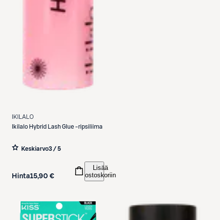
IKILALO
Ikilalo
Hybrid Lash Glue -ripsiliima
Keskiarvo
3 / 5
Lisää
ostoskoriin
Hinta
15,90 €