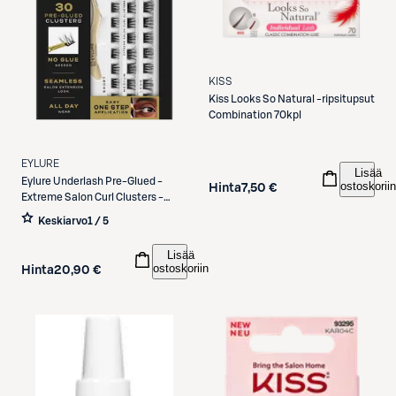
KISS
Kiss
Looks So Natural -ripsitupsut
Combination 70kpl
EYLURE
Lisää
Eylure
Underlash Pre-Glued -
ostoskoriin
Hinta
7,50 €
Extreme Salon Curl Clusters -
ripsitupsut
Keskiarvo
1 / 5
Lisää
ostoskoriin
Hinta
20,90 €