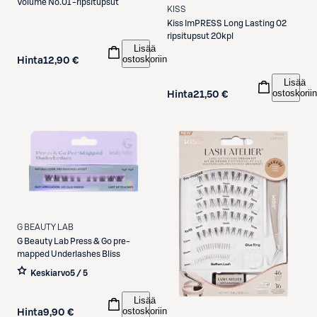
Volume No.01 -ripsitupsut
KISS
Kiss
ImPRESS Long Lasting 02
ripsitupsut 20kpl
Lisää
ostoskoriin
Hinta
12,90 €
Lisää
ostoskoriin
Hinta
21,50 €
G BEAUTY LAB
G Beauty Lab
Press & Go pre-
mapped Underlashes Bliss
Keskiarvo
5 / 5
Lisää
ostoskoriin
Hinta
9,90 €