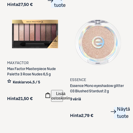
Hinta
27,50 €
tuote
MAX FACTOR
Max Factor
Masterpiece Nude
Palette 3 Rose Nudes 6,5 g
ESSENCE
Keskiarvo
4,5 / 5
Essence
Mono eyeshadow glitter
03 Blushed Stardust 2 g
Lisää
ostoskoriin
Hinta
21,50 €
3 väriä
Näytä
Hinta
2,79 €
tuote