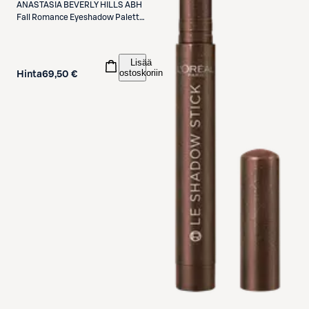
ANASTASIA BEVERLY HILLS
ABH
Fall Romance Eyeshadow Palette
luomiväripaletti
Lisää
ostoskoriin
Hinta
69,50 €