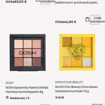
ostoskoriin
Hinta
63,00 €
palette luomi-ja kulmaväri paletti
01 stone 5,3 g
Lisää
ostoskoriin
Hinta
44,90 €
KIMCHI CHIC BEAUTY
GOSH
KimChi Chic Beauty
Citrus Queen
GOSH
Eyedentity Palette 006 Be
Eyeshadow luomiväri 7,2 g
Harmless luomiväripaletti 8g
3 väriä
Keskiarvo
4 / 5