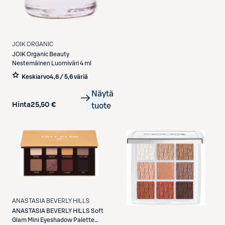
JOIK ORGANIC
JOIK Organic
Beauty
Nestemäinen Luomiväri 4 ml
Keskiarvo
4,6 / 5
,
6 väriä
Näytä
Hinta
25,50 €
tuote
ANASTASIA BEVERLY HILLS
ANASTASIA BEVERLY HILLS
Soft
Glam Mini Eyeshadow Palette