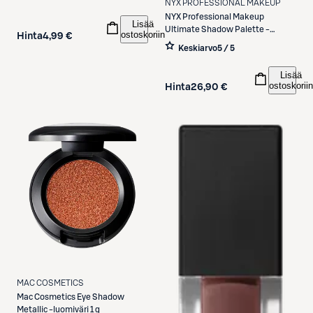
NYX PROFESSIONAL MAKEUP
NYX Professional Makeup
Lisää
Ultimate Shadow Palette -
ostoskoriin
Hinta
4,99 €
luomiväripaletti 04W I Know
Keskiarvo
5 / 5
That's Bright 13,28 g
Lisää
ostoskoriin
Hinta
26,90 €
MAC COSMETICS
Mac Cosmetics
Eye Shadow
Metallic -luomiväri 1 g