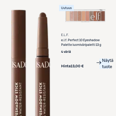
Uutuus
E.L.F.
e.l.f.
Perfect 10 Eyeshadow
Palette luomiväripaletti 13 g
4 väriä
Näytä
Hinta
13,00 €
tuote