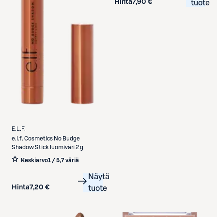
Hinta
7,90 €
tuote
E.L.F.
e.l.f.
Cosmetics No Budge
Shadow Stick luomiväri 2 g
Keskiarvo
1 / 5
,
7 väriä
Näytä
Hinta
7,20 €
tuote