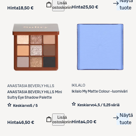
Näytä
Lisää
ostoskoriin
Hinta
25,50 €
tuote
Hinta
18,50 €
IKILALO
ANASTASIA BEVERLY HILLS
Ikilalo
My Matte Colour -luomiväri
ANASTASIA BEVERLY HILLS
Mini
Sultry Eye Shadow Palette
Keskiarvo
4,5 / 5
,
25 väriä
Keskiarvo
5 / 5
Näytä
Lisää
ostoskoriin
Hinta
4,00 €
tuote
Hinta
46,50 €