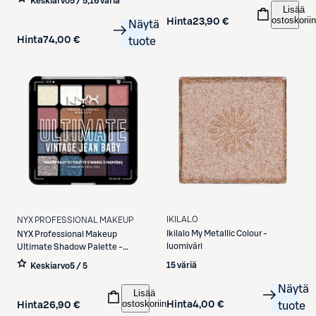
Keskiarvo
5 / 5
,
16 väriä
Lisää
ostoskoriin
Hinta
23,90 €
Näytä
Hinta
74,00 €
tuote
IKILALO
NYX PROFESSIONAL MAKEUP
Ikilalo
My Metallic Colour -
NYX Professional Makeup
luomiväri
Ultimate Shadow Palette -
luomiväripaletti 01W Vintage
15 väriä
Keskiarvo
5 / 5
Jean Baby 13,28 g
Näytä
Lisää
ostoskoriin
Hinta
4,00 €
Hinta
26,90 €
tuote