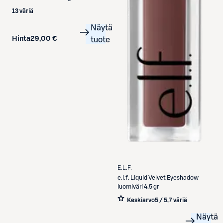
13 väriä
Näytä
Hinta
29,00 €
tuote
E.L.F.
e.l.f.
Liquid Velvet Eyeshadow
luomiväri 4.5 gr
Keskiarvo
5 / 5
,
7 väriä
Näytä