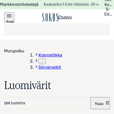
Kuukauden S-Edut vähintään –20 %
Markkinointiviestejä
kuuk
S-
Edui
Etusivu
Avaa
valikko
Murupolku
Kosmetiikka
…
Silmämeikit
Luomivärit
186 tuotetta
Rajaa