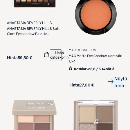
ANASTASIA BEVERLY HILLS
ANASTASIA BEVERLY HILLS
Soft
Glam Eyeshadow Palette
luomiväripaletti
MAC COSMETICS
Lisää
MAC
Matte Eye Shadow luomiväri
ostoskoriin
Hinta
59,50 €
1,5 g
Keskiarvo
3,8 / 5
,
14 väriä
Näytä
Hinta
27,00 €
tuote