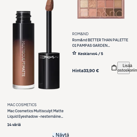
ROM&ND
Rom&nd
BETTER THAN PALETTE
01 PAMPAS GARDEN
luomiväripaletti
Keskiarvo
4 / 5
Lisää
ostoskoriin
Hinta
33,90 €
MAC COSMETICS
Mac Cosmetics
Multisculpt Matte
Liquid Eyeshadow -nestemäinen
luomiväri 4,5 ml
14 väriä
Näytä