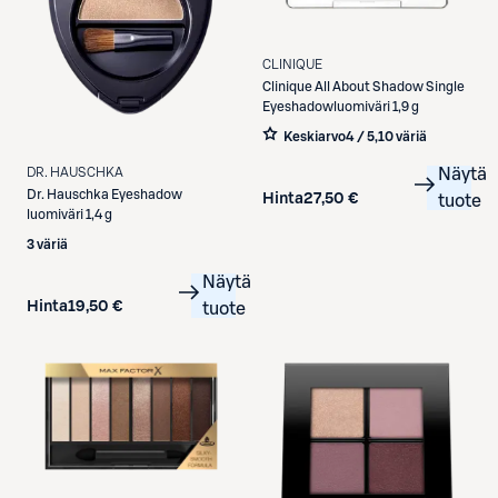
CLINIQUE
Clinique
All About Shadow Single
Eyeshadowluomiväri 1,9 g
Keskiarvo
4 / 5
,
10 väriä
Näytä
DR. HAUSCHKA
Dr. Hauschka
Eyeshadow
Hinta
27,50 €
tuote
luomiväri 1,4 g
3 väriä
Näytä
Hinta
19,50 €
tuote