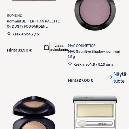
ROM&ND
Rom&nd
BETTER THAN PALETTE
04 DUSTY FOG GARDEN
luomiväripaletti
Keskiarvo
4,7 / 5
Lisää
MAC COSMETICS
ostoskoriin
Hinta
33,90 €
MAC
Satin Eye Shadow luomiväri
1,5 g
Keskiarvo
4,8 / 5
,
13 väriä
Näytä
Hinta
27,00 €
tuote