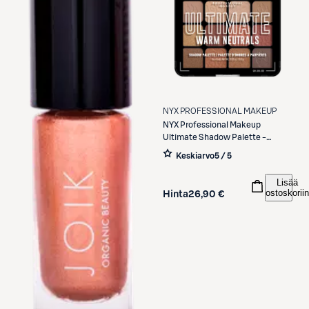
NYX PROFESSIONAL MAKEUP
NYX Professional Makeup
Ultimate Shadow Palette -
luomiväripaletti 05W Warm
Keskiarvo
5 / 5
Neutrals 13,28 g
Lisää
ostoskoriin
Hinta
26,90 €