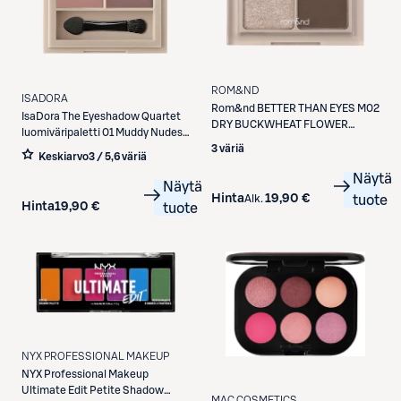
ROM&ND
ISADORA
Rom&nd
BETTER THAN EYES M02
IsaDora
The Eyeshadow Quartet
DRY BUCKWHEAT FLOWER
luomiväripaletti 01 Muddy Nudes
luomiväripaletti
3 väriä
3,5 g
Keskiarvo
3 / 5
,
6 väriä
Näytä
Näytä
Hinta
19,90 €
Alk.
tuote
Hinta
19,90 €
tuote
NYX PROFESSIONAL MAKEUP
NYX Professional Makeup
Ultimate Edit Petite Shadow
MAC COSMETICS