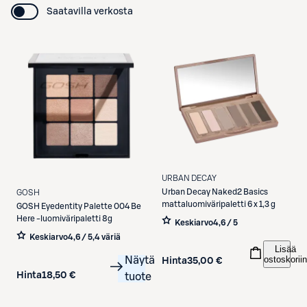
Saatavilla verkosta
URBAN DECAY
Urban Decay
Naked2 Basics
GOSH
mattaluomiväripaletti 6 x 1,3 g
GOSH
Eyedentity Palette 004 Be
Here -luomiväripaletti 8g
Keskiarvo
4,6 / 5
Keskiarvo
4,6 / 5
,
4 väriä
Lisää
ostoskoriin
Näytä
Hinta
35,00 €
Hinta
18,50 €
tuote