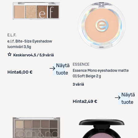
E.L.F.
e.l.f.
Bite-Size Eyeshadow
luomiväri 3,5g
Keskiarvo
4,5 / 5
,
9 väriä
ESSENCE
Näytä
Essence
Mono eyeshadow matte
Hinta
6,00 €
tuote
01 Soft Beige 2 g
3 väriä
Näytä
Hinta
2,49 €
tuote