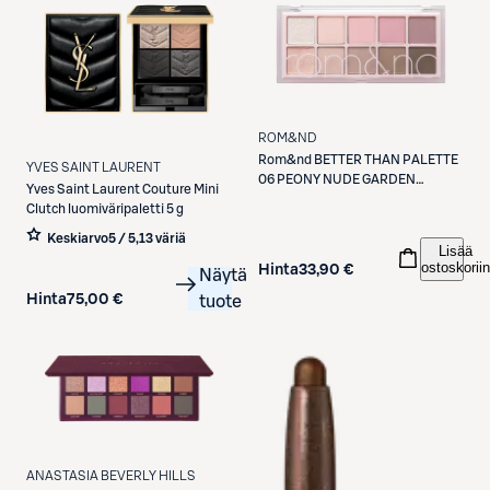
ROM&ND
Rom&nd
BETTER THAN PALETTE
YVES SAINT LAURENT
06 PEONY NUDE GARDEN
Yves Saint Laurent
Couture Mini
luomiväripaletti
Clutch luomiväripaletti 5 g
Keskiarvo
5 / 5
,
13 väriä
Lisää
ostoskoriin
Hinta
33,90 €
Näytä
Hinta
75,00 €
tuote
ANASTASIA BEVERLY HILLS