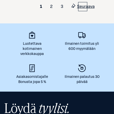
1
2
3
4
Seuraava
Luotettava
Ilmainen toimitus yli
kotimainen
600 myymälään
verkkokauppa
Asiakasomistajalle
Ilmainen palautus 30
Bonusta jopa 5 %
päivää
Löydä
tyylisi.