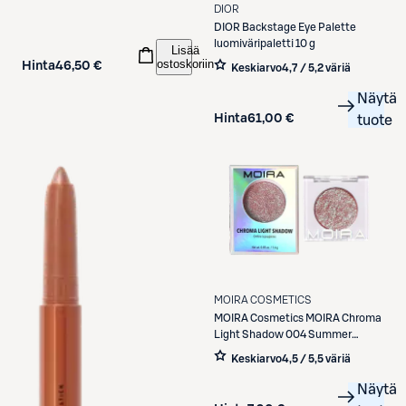
luomiväripaletti 6,4 g
DIOR
DIOR
Backstage Eye Palette
luomiväripaletti 10 g
Lisää
ostoskoriin
Hinta
46,50 €
Keskiarvo
4,7 / 5
,
2 väriä
Näytä
Hinta
61,00 €
tuote
MOIRA COSMETICS
MOIRA Cosmetics
MOIRA Chroma
Light Shadow 004 Summer
Dream luomiväri
Keskiarvo
4,5 / 5
,
5 väriä
Näytä