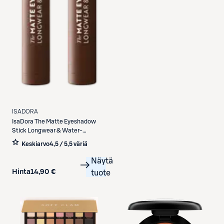
ISADORA
IsaDora
The Matte Eyeshadow
Stick Longwear & Water-
Resistant luomiväripuikko 62 True
Keskiarvo
4,5 / 5
,
5 väriä
Brown 1,2 g
Näytä
Hinta
14,90 €
tuote