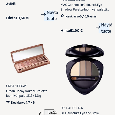
Palette meikkipaletti 7,2 g
2 väriä
MAC
Connect In Colour x6 Eye
Shadow Palette luomiväripaletti
Näytä
6,25 g
Keskiarvo
5 / 5
,
5 väriä
Hinta
10,50 €
tuote
Näytä
Hinta
51,90 €
tuote
URBAN DECAY
Urban Decay
Naked3 Palette
luomiväripaletti 12 x 1,3 g
Keskiarvo
4,7 / 5
DR. HAUSCHKA
Lisää
Dr. Hauschka
Eye and Brow