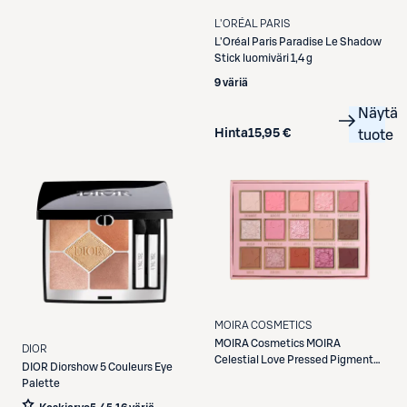
L'ORÉAL PARIS
L'Oréal Paris
Paradise Le Shadow
Stick luomiväri 1,4 g
9 väriä
Näytä
Hinta
15,95 €
tuote
MOIRA COSMETICS
MOIRA Cosmetics
MOIRA
DIOR
Celestial Love Pressed Pigment
DIOR
Diorshow 5 Couleurs Eye
Palette luomiväripaletti
Palette