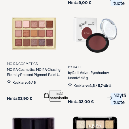
Hinta
9,00 €
tuote
MOIRA COSMETICS
BY RAILI
MOIRA Cosmetics
MOIRA Chasing
by Raili
Velvet Eyeshadow
Eternity Pressed Pigment Palette
luomiväri 3 g
luomiväripaletti
Keskiarvo
5 / 5
Keskiarvo
4,5 / 5
,
7 väriä
Lisää
Näytä
ostoskoriin
Hinta
23,90 €
Hinta
32,00 €
tuote