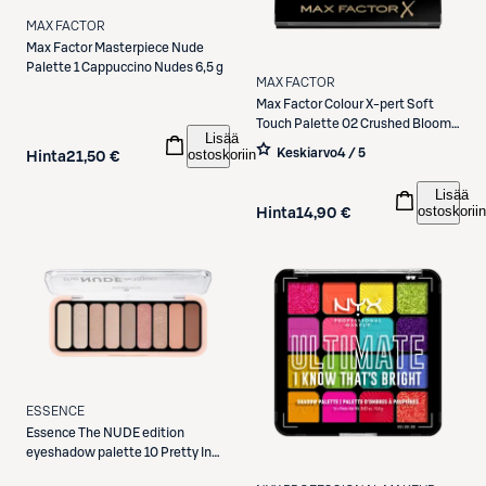
MAX FACTOR
Max Factor
Masterpiece Nude
Palette 1 Cappuccino Nudes 6,5 g
MAX FACTOR
Max Factor
Colour X-pert Soft
Touch Palette 02 Crushed Bloom
Lisää
4,3 g luomiväripaletti
Keskiarvo
4 / 5
ostoskoriin
Hinta
21,50 €
Lisää
ostoskoriin
Hinta
14,90 €
ESSENCE
Essence
The NUDE edition
eyeshadow palette 10 Pretty In
Nude 10 g