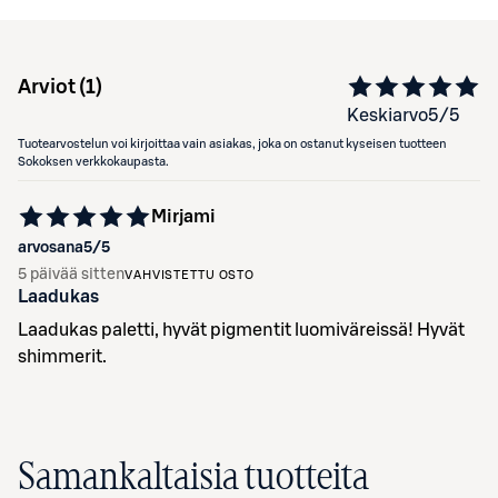
Arviot (
1
)
Keskiarvo
5
/5
Tuotearvostelun voi kirjoittaa vain asiakas, joka on ostanut kyseisen tuotteen
Sokoksen verkkokaupasta.
Mirjami
arvosana
5
/5
5 päivää sitten
VAHVISTETTU OSTO
Laadukas
Laadukas paletti, hyvät pigmentit luomiväreissä! Hyvät
shimmerit.
Samankaltaisia tuotteita