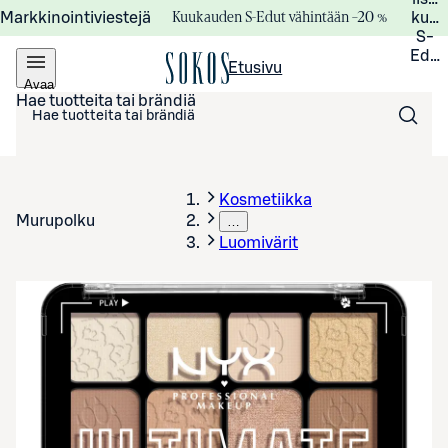
Kuukauden S-Edut vähintään –20 %
Markkinointiviestejä
kuuk
S-
Edui
Etusivu
Avaa
valikko
Hae tuotteita tai brändiä
Kosmetiikka
Murupolku
…
Luomivärit