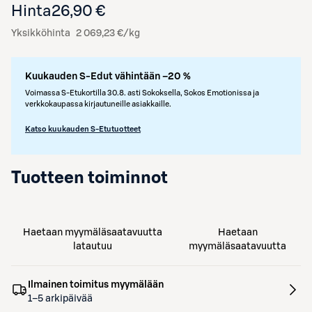
Hinta
26,90 €
Yksikköhinta
2 069,23 €/kg
Kuukauden S-Edut vähintään –20 %
Voimassa S-Etukortilla 30.8. asti Sokoksella, Sokos Emotionissa ja
verkkokaupassa kirjautuneille asiakkaille.
Katso kuukauden S-Etutuotteet
Tuotteen toiminnot
Haetaan myymäläsaatavuutta
Haetaan
latautuu
myymäläsaatavuutta
Ilmainen toimitus myymälään
1–5 arkipäivää