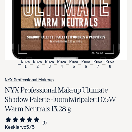
Avaa tuotekuva suurennettuna
Kuva
Kuva
Kuva
Kuva
Kuva
Kuva
Kuva
Kuva
1
2
3
4
5
6
7
8
NYX Professional Makeup
NYX Professional Makeup Ultimate
Shadow Palette -luomiväripaletti 05W
Warm Neutrals 13,28 g
1
Siirry arvioihin
kappale
Keskiarvo
5
/5