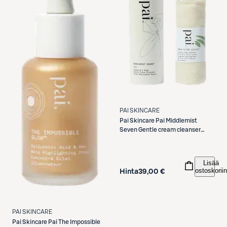
PAI SKINCARE
Pai Skincare
Pai Middlemist
Seven Gentle cream cleanser
puhdistustuote 150ml
Lisää
ostoskoriin
Hinta
39,00 €
PAI SKINCARE
Pai Skincare
Pai The Impossible