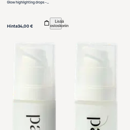
Glow highlighting drops -
champagne korostus- ja
aurinkopuuteripisarat 30ml
Lisää
ostoskoriin
Hinta
34,00 €