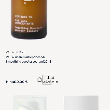
PAI SKINCARE
Pai Skincare
Pai Peptides 5%
Smoothing booster seerumi 10ml
Lisää
ostoskoriin
Hinta
19,00 €