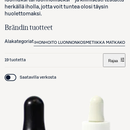
herkällä iholla, jotta voit tuntea olosi täysin
huolettomaksi.
Brändin tuotteet
Alakategoriat
IHONHOITO
LUONNONKOSMETIIKKA
MATKAKOKO
19 tuotetta
Rajaa
Saatavilla verkosta