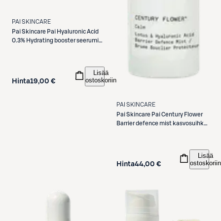
PAI SKINCARE
Pai Skincare
Pai Hyaluronic Acid
0.3% Hydrating booster seerumi
10ml
Lisää
ostoskoriin
Hinta
19,00 €
PAI SKINCARE
Pai Skincare
Pai Century Flower
Barrier defence mist kasvosuihke
100ml
Lisää
ostoskoriin
Hinta
44,00 €