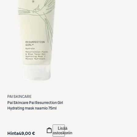
PAI SKINCARE
Pai Skincare
Pai Resurrection Girl
Hydrating mask naamio 75ml
Lisää
ostoskoriin
Hinta
49,00 €