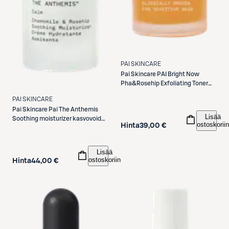
PAI SKINCARE
Pai Skincare
PAI Bright Now
Pha&Rosehip Exfoliating Toner
kasvovesi 100ml
PAI SKINCARE
Pai Skincare
Pai The Anthemis
Lisää
Soothing moisturizer kasvovoide
ostoskoriin
Hinta
39,00 €
50ml
Lisää
ostoskoriin
Hinta
44,00 €