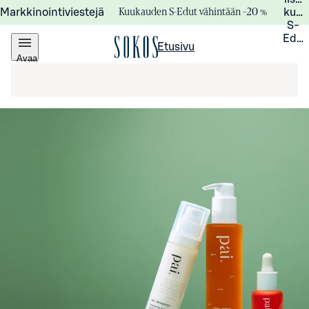
Kuukauden S-Edut vähintään –20 %
Markkinointiviestejä
kuuk
S-
Edui
Etusivu
Avaa
valikko