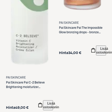
PAI SKINCARE
Pai Skincare
Pai The Impossible
Glow bronzing drops - bronze
korostus- ja
aurinkopuuteripisarat 30ml
Lisää
ostoskoriin
Hinta
34,00 €
PAI SKINCARE
Pai Skincare
Pai C-2 Believe
Brightening moisturizer
kasvovoide 50ml
Lisää
ostoskoriin
Hinta
49,00 €