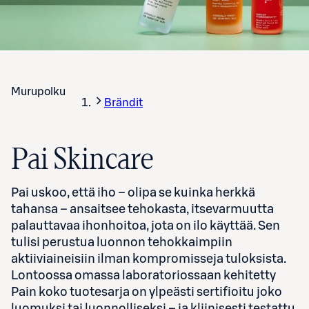
Murupolku
Brändit
Pai Skincare
Pai uskoo, että iho – olipa se kuinka herkkä
tahansa – ansaitsee tehokasta, itsevarmuutta
palauttavaa ihonhoitoa, jota on ilo käyttää. Sen
tulisi perustua luonnon tehokkaimpiin
aktiiviaineisiin ilman kompromisseja tuloksista.
Lontoossa omassa laboratoriossaan kehitetty
Pain koko tuotesarja on ylpeästi sertifioitu joko
luomuksi tai luonnolliseksi – ja kliinisesti testattu