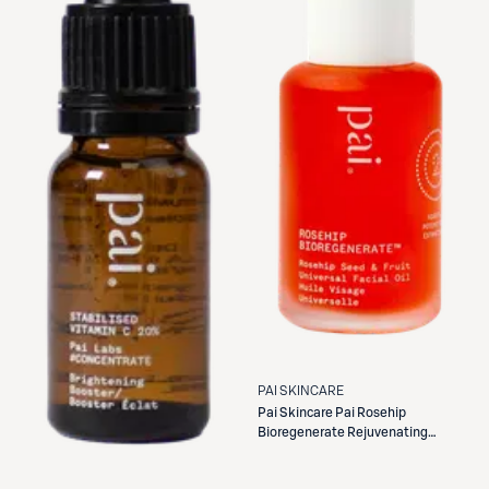
PAI SKINCARE
Pai Skincare
Pai Rosehip
Bioregenerate Rejuvenating
overnight face oil kasvoöljy 30ml