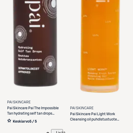
PAI SKINCARE
PAI SKINCARE
Pai Skincare
Pai The Impossible
Tan hydrating self tan drops
Pai Skincare
Pai Light Work
itseruskettava 30ml
Cleansing oil puhdistustuote
Keskiarvo
5 / 5
100ml
Lisää