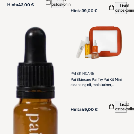
ostoskoriin
Hinta
43,00 €
Lisää
ostoskoriin
Hinta
39,00 €
PAI SKINCARE
Pai Skincare
Pai Try Pai Kit Mini
cleansing oil, moisturiser,
bronzing drops & face oil
aloituspakkaus 58ml
Lisää
ostoskoriin
Hinta
49,00 €