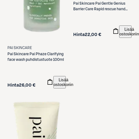
Pai Skincare
Pai Gentle Genius
Barrier Care Rapid rescue hand
cream käsivoide 60ml
Lisää
ostoskoriin
Hinta
22,00 €
PAI SKINCARE
Pai Skincare
Pai Phaze Clarifying
face wash puhdistustuote 100ml
Lisää
ostoskoriin
Hinta
26,00 €