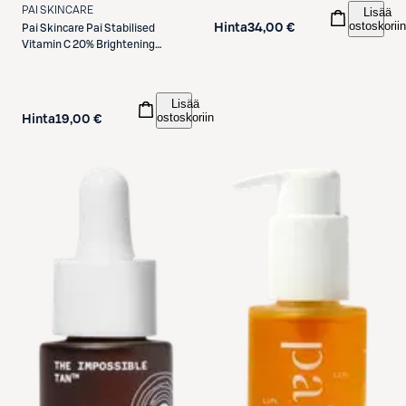
PAI SKINCARE
Lisää
ostoskoriin
Hinta
34,00 €
Pai Skincare
Pai Stabilised
Vitamin C 20% Brightening
booster seerumi 10ml
Lisää
ostoskoriin
Hinta
19,00 €