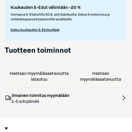
Kuukauden S-Edut vähintään –20 %
Voimassa S-Etukortilla 30.8. asti Sokoksella, Sokos Emotionissa ja
verkkokaupassa kirjautuneille asiakkaille.
Katso kuukauden S-Etutuotteet
Tuotteen toiminnot
Haetaan myymäläsaatavuutta
Haetaan
latautuu
myymäläsaatavuutta
Ilmainen toimitus myymälään
1–5 arkipäivää