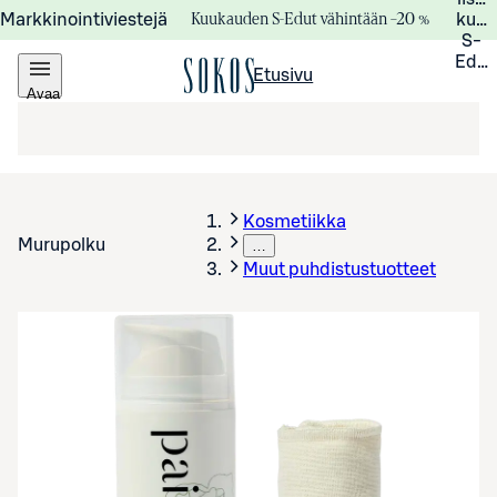
Kuukauden S-Edut vähintään –20 %
Markkinointiviestejä
kuuk
S-
Edui
Etusivu
Avaa
valikko
Kosmetiikka
Murupolku
…
Muut puhdistustuotteet