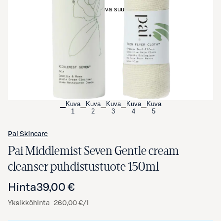
Avaa tuotekuva suurennettuna
Kuva
Kuva
Kuva
Kuva
Kuva
1
2
3
4
5
Pai Skincare
Pai Middlemist Seven Gentle cream
cleanser puhdistustuote 150ml
Hinta
39,00 €
Yksikköhinta
260,00 €/l