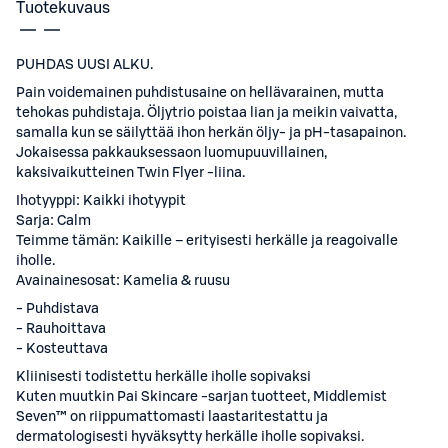
Tuotekuvaus
PUHDAS UUSI ALKU.
Pain voidemainen puhdistusaine on hellävarainen, mutta
tehokas puhdistaja. Öljytrio poistaa lian ja meikin vaivatta,
samalla kun se säilyttää ihon herkän öljy- ja pH-tasapainon.
Jokaisessa pakkauksessaon luomupuuvillainen,
kaksivaikutteinen Twin Flyer -liina.
Ihotyyppi: Kaikki ihotyypit
Sarja: Calm
Teimme tämän: Kaikille – erityisesti herkälle ja reagoivalle
iholle.
Avainainesosat: Kamelia & ruusu
- Puhdistava
- Rauhoittava
- Kosteuttava
Kliinisesti todistettu herkälle iholle sopivaksi
Kuten muutkin Pai Skincare -sarjan tuotteet, Middlemist
Seven™ on riippumattomasti laastaritestattu ja
dermatologisesti hyväksytty herkälle iholle sopivaksi.